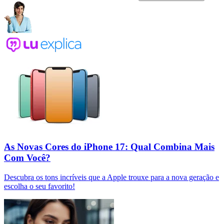
As Novas Cores do iPhone 17: Qual Combina Mais
Com Você?
Descubra os tons incríveis que a Apple trouxe para a nova geração e
escolha o seu favorito!