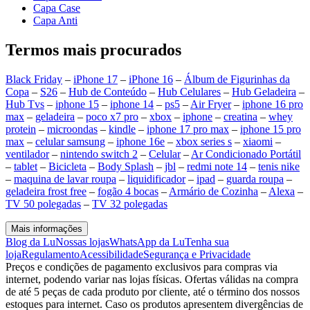
Capa Case
Capa Anti
Termos mais procurados
Black Friday
–
iPhone 17
–
iPhone 16
–
Álbum de Figurinhas da
Copa
–
S26
–
Hub de Conteúdo
–
Hub Celulares
–
Hub Geladeira
–
Hub Tvs
–
iphone 15
–
iphone 14
–
ps5
–
Air Fryer
–
iphone 16 pro
max
–
geladeira
–
poco x7 pro
–
xbox
–
iphone
–
creatina
–
whey
protein
–
microondas
–
kindle
–
iphone 17 pro max
–
iphone 15 pro
max
–
celular samsung
–
iphone 16e
–
xbox series s
–
xiaomi
–
ventilador
–
nintendo switch 2
–
Celular
–
Ar Condicionado Portátil
–
tablet
–
Bicicleta
–
Body Splash
–
jbl
–
redmi note 14
–
tenis nike
–
maquina de lavar roupa
–
liquidificador
–
ipad
–
guarda roupa
–
geladeira frost free
–
fogão 4 bocas
–
Armário de Cozinha
–
Alexa
–
TV 50 polegadas
–
TV 32 polegadas
Mais informações
Blog da Lu
Nossas lojas
WhatsApp da Lu
Tenha sua
loja
Regulamento
Acessibilidade
Segurança e Privacidade
Preços e condições de pagamento exclusivos para compras via
internet, podendo variar nas lojas físicas. Ofertas válidas na compra
de até 5 peças de cada produto por cliente, até o término dos nossos
estoques para internet. Caso os produtos apresentem divergências de