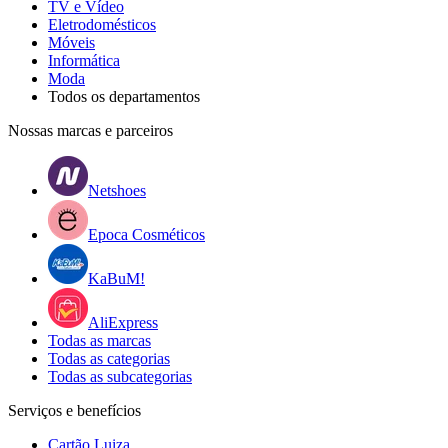
TV e Vídeo
Eletrodomésticos
Móveis
Informática
Moda
Todos os departamentos
Nossas marcas e parceiros
Netshoes
Epoca Cosméticos
KaBuM!
AliExpress
Todas as marcas
Todas as categorias
Todas as subcategorias
Serviços e benefícios
Cartão Luiza