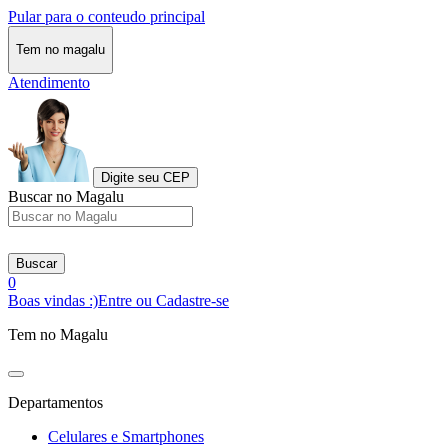
Pular para o conteudo principal
Tem no magalu
Atendimento
Digite seu CEP
Buscar no Magalu
Buscar
0
Boas vindas :)
Entre ou Cadastre-se
Tem no Magalu
Departamentos
Celulares e Smartphones