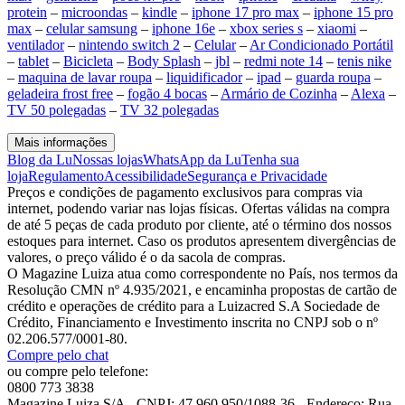
protein
–
microondas
–
kindle
–
iphone 17 pro max
–
iphone 15 pro
max
–
celular samsung
–
iphone 16e
–
xbox series s
–
xiaomi
–
ventilador
–
nintendo switch 2
–
Celular
–
Ar Condicionado Portátil
–
tablet
–
Bicicleta
–
Body Splash
–
jbl
–
redmi note 14
–
tenis nike
–
maquina de lavar roupa
–
liquidificador
–
ipad
–
guarda roupa
–
geladeira frost free
–
fogão 4 bocas
–
Armário de Cozinha
–
Alexa
–
TV 50 polegadas
–
TV 32 polegadas
Mais informações
Blog da Lu
Nossas lojas
WhatsApp da Lu
Tenha sua
loja
Regulamento
Acessibilidade
Segurança e Privacidade
Preços e condições de pagamento exclusivos para compras via
internet, podendo variar nas lojas físicas. Ofertas válidas na compra
de até 5 peças de cada produto por cliente, até o término dos nossos
estoques para internet. Caso os produtos apresentem divergências de
valores, o preço válido é o da sacola de compras.
O Magazine Luiza atua como correspondente no País, nos termos da
Resolução CMN nº 4.935/2021, e encaminha propostas de cartão de
crédito e operações de crédito para a Luizacred S.A Sociedade de
Crédito, Financiamento e Investimento inscrita no CNPJ sob o nº
02.206.577/0001-80.
Compre pelo chat
ou compre pelo telefone:
0800 773 3838
Magazine Luiza S/A - CNPJ: 47.960.950/1088-36 - Endereço: Rua