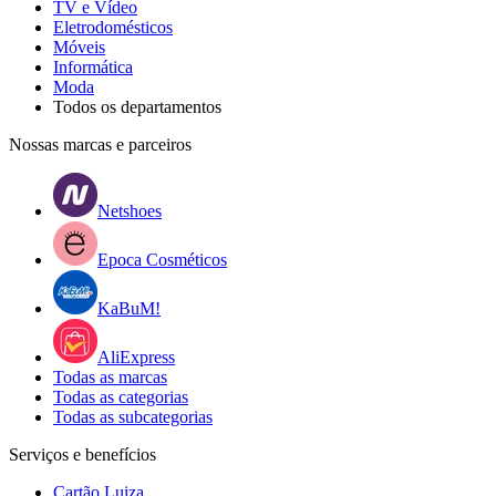
TV e Vídeo
Eletrodomésticos
Móveis
Informática
Moda
Todos os departamentos
Nossas marcas e parceiros
Netshoes
Epoca Cosméticos
KaBuM!
AliExpress
Todas as marcas
Todas as categorias
Todas as subcategorias
Serviços e benefícios
Cartão Luiza