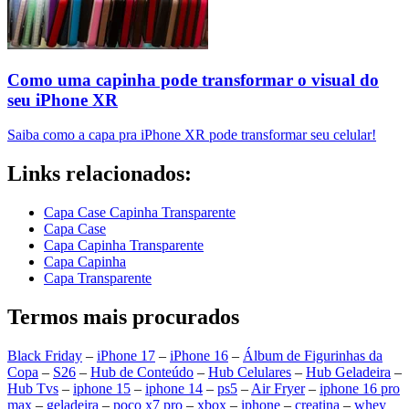
Como uma capinha pode transformar o visual do
seu iPhone XR
Saiba como a capa pra iPhone XR pode transformar seu celular!
Links relacionados:
Capa Case Capinha Transparente
Capa Case
Capa Capinha Transparente
Capa Capinha
Capa Transparente
Termos mais procurados
Black Friday
–
iPhone 17
–
iPhone 16
–
Álbum de Figurinhas da
Copa
–
S26
–
Hub de Conteúdo
–
Hub Celulares
–
Hub Geladeira
–
Hub Tvs
–
iphone 15
–
iphone 14
–
ps5
–
Air Fryer
–
iphone 16 pro
max
–
geladeira
–
poco x7 pro
–
xbox
–
iphone
–
creatina
–
whey