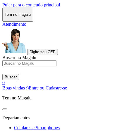
Pular para o conteudo principal
Tem no magalu
Atendimento
Digite seu CEP
Buscar no Magalu
Buscar
0
Boas vindas :)
Entre ou Cadastre-se
Tem no Magalu
Departamentos
Celulares e Smartphones