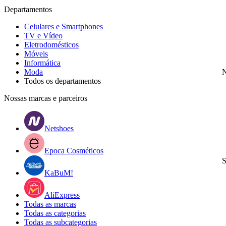
Departamentos
Celulares e Smartphones
TV e Vídeo
Eletrodomésticos
Móveis
Informática
Moda
N
Todos os departamentos
Nossas marcas e parceiros
Netshoes
Epoca Cosméticos
S
KaBuM!
AliExpress
Todas as marcas
Todas as categorias
Todas as subcategorias