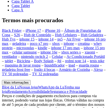
Capa Tablet À
Capa Tablet
Capa À
Termos mais procurados
Black Friday
–
iPhone 17
–
iPhone 16
–
Álbum de Figurinhas da
Copa
–
S26
–
Hub de Conteúdo
–
Hub Celulares
–
Hub Geladeira
–
Hub Tvs
–
iphone 15
–
iphone 14
–
ps5
–
Air Fryer
–
iphone 16 pro
max
–
geladeira
–
poco x7 pro
–
xbox
–
iphone
–
creatina
–
whey
protein
–
microondas
–
kindle
–
iphone 17 pro max
–
iphone 15 pro
max
–
celular samsung
–
iphone 16e
–
xbox series s
–
xiaomi
–
ventilador
–
nintendo switch 2
–
Celular
–
Ar Condicionado Portátil
–
tablet
–
Bicicleta
–
Body Splash
–
jbl
–
redmi note 14
–
tenis nike
–
maquina de lavar roupa
–
liquidificador
–
ipad
–
guarda roupa
–
geladeira frost free
–
fogão 4 bocas
–
Armário de Cozinha
–
Alexa
–
TV 50 polegadas
–
TV 32 polegadas
Mais informações
Blog da Lu
Nossas lojas
WhatsApp da Lu
Tenha sua
loja
Regulamento
Acessibilidade
Segurança e Privacidade
Preços e condições de pagamento exclusivos para compras via
internet, podendo variar nas lojas físicas. Ofertas válidas na compra
de até 5 peças de cada produto por cliente, até o término dos nossos