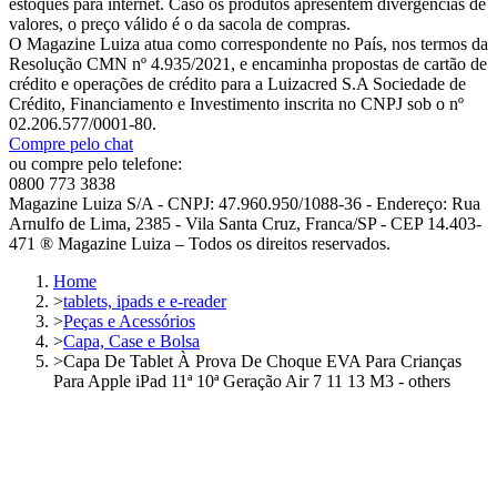
estoques para internet. Caso os produtos apresentem divergências de
valores, o preço válido é o da sacola de compras.
O Magazine Luiza atua como correspondente no País, nos termos da
Resolução CMN nº 4.935/2021, e encaminha propostas de cartão de
crédito e operações de crédito para a Luizacred S.A Sociedade de
Crédito, Financiamento e Investimento inscrita no CNPJ sob o nº
02.206.577/0001-80.
Compre pelo chat
ou compre pelo telefone:
0800 773 3838
Magazine Luiza S/A - CNPJ: 47.960.950/1088-36 - Endereço: Rua
Arnulfo de Lima, 2385 - Vila Santa Cruz, Franca/SP - CEP 14.403-
471 ® Magazine Luiza – Todos os direitos reservados.
Home
>
tablets, ipads e e-reader
>
Peças e Acessórios
>
Capa, Case e Bolsa
>
Capa De Tablet À Prova De Choque EVA Para Crianças
Para Apple iPad 11ª 10ª Geração Air 7 11 13 M3 - others