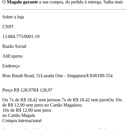
O
Magalu garante
a sua compra, do pedido à entrega.
Saiba mais
Sobre a loja
CNPJ
13.884.775/0001-19
Razão Social
AliExpress
Endereço
Bras Basah Road, 51
Lazada One - Singapura/EX
00189-554
Preço R$ 128,97
R$
128
,
97
Ou 7x de R$ 18,42 sem juros
ou
7
x de
R$ 18,42
sem juros
Ou 10x
de R$ 12,90 sem juros no Cartão Magalu
ou
10
x de
R$ 12,90
sem juros
no Cartão Magalu
Compra internacional