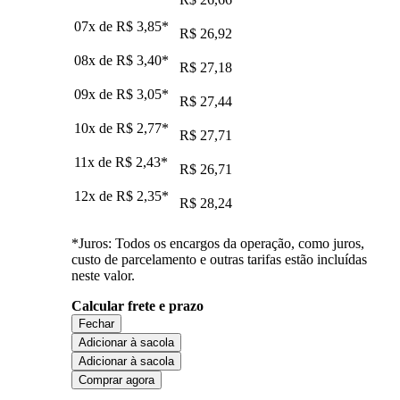
07x de
R$ 3,85
*
R$ 26,92
08x de
R$ 3,40
*
R$ 27,18
09x de
R$ 3,05
*
R$ 27,44
10x de
R$ 2,77
*
R$ 27,71
11x de
R$ 2,43
*
R$ 26,71
12x de
R$ 2,35
*
R$ 28,24
*Juros: Todos os encargos da operação, como juros,
custo de parcelamento e outras tarifas estão incluídas
neste valor.
Calcular frete e prazo
Fechar
Adicionar à sacola
Adicionar à sacola
Comprar agora