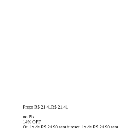
Preço R$ 21,41
R$
21
,
41
no Pix
14% OFF
Ou 1x de R$ 24,90 sem juros
ou
1
x de
R$ 24,90
sem