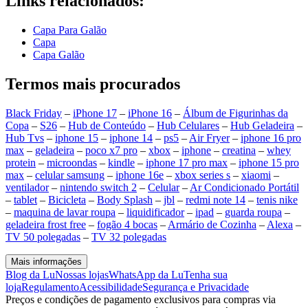
Links relacionados:
Capa Para Galão
Capa
Capa Galão
Termos mais procurados
Black Friday
–
iPhone 17
–
iPhone 16
–
Álbum de Figurinhas da
Copa
–
S26
–
Hub de Conteúdo
–
Hub Celulares
–
Hub Geladeira
–
Hub Tvs
–
iphone 15
–
iphone 14
–
ps5
–
Air Fryer
–
iphone 16 pro
max
–
geladeira
–
poco x7 pro
–
xbox
–
iphone
–
creatina
–
whey
protein
–
microondas
–
kindle
–
iphone 17 pro max
–
iphone 15 pro
max
–
celular samsung
–
iphone 16e
–
xbox series s
–
xiaomi
–
ventilador
–
nintendo switch 2
–
Celular
–
Ar Condicionado Portátil
–
tablet
–
Bicicleta
–
Body Splash
–
jbl
–
redmi note 14
–
tenis nike
–
maquina de lavar roupa
–
liquidificador
–
ipad
–
guarda roupa
–
geladeira frost free
–
fogão 4 bocas
–
Armário de Cozinha
–
Alexa
–
TV 50 polegadas
–
TV 32 polegadas
Mais informações
Blog da Lu
Nossas lojas
WhatsApp da Lu
Tenha sua
loja
Regulamento
Acessibilidade
Segurança e Privacidade
Preços e condições de pagamento exclusivos para compras via