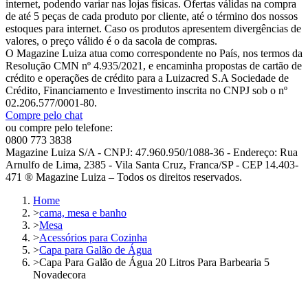
internet, podendo variar nas lojas físicas. Ofertas válidas na compra
de até 5 peças de cada produto por cliente, até o término dos nossos
estoques para internet. Caso os produtos apresentem divergências de
valores, o preço válido é o da sacola de compras.
O Magazine Luiza atua como correspondente no País, nos termos da
Resolução CMN nº 4.935/2021, e encaminha propostas de cartão de
crédito e operações de crédito para a Luizacred S.A Sociedade de
Crédito, Financiamento e Investimento inscrita no CNPJ sob o nº
02.206.577/0001-80.
Compre pelo chat
ou compre pelo telefone:
0800 773 3838
Magazine Luiza S/A - CNPJ: 47.960.950/1088-36 - Endereço: Rua
Arnulfo de Lima, 2385 - Vila Santa Cruz, Franca/SP - CEP 14.403-
471 ® Magazine Luiza – Todos os direitos reservados.
Home
>
cama, mesa e banho
>
Mesa
>
Acessórios para Cozinha
>
Capa para Galão de Água
>
Capa Para Galão de Água 20 Litros Para Barbearia 5
Novadecora