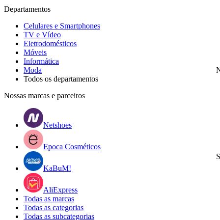
Departamentos
Celulares e Smartphones
TV e Vídeo
Eletrodomésticos
Móveis
Informática
Moda
N
Todos os departamentos
Nossas marcas e parceiros
Netshoes
Epoca Cosméticos
S
KaBuM!
AliExpress
Todas as marcas
Todas as categorias
Todas as subcategorias