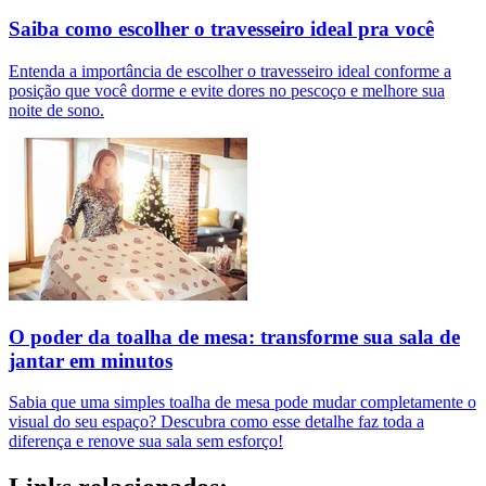
Saiba como escolher o travesseiro ideal pra você
Entenda a importância de escolher o travesseiro ideal conforme a
posição que você dorme e evite dores no pescoço e melhore sua
noite de sono.
O poder da toalha de mesa: transforme sua sala de
jantar em minutos
Sabia que uma simples toalha de mesa pode mudar completamente o
visual do seu espaço? Descubra como esse detalhe faz toda a
diferença e renove sua sala sem esforço!