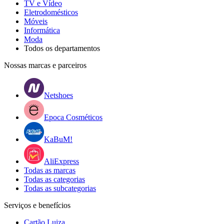
TV e Vídeo
Eletrodomésticos
Móveis
Informática
Moda
Todos os departamentos
Nossas marcas e parceiros
Netshoes
Epoca Cosméticos
KaBuM!
AliExpress
Todas as marcas
Todas as categorias
Todas as subcategorias
Serviços e benefícios
Cartão Luiza