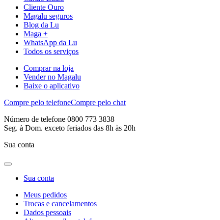
Cliente Ouro
Magalu seguros
Blog da Lu
Maga +
WhatsApp da Lu
Todos os serviços
Comprar na loja
Vender no Magalu
Baixe o aplicativo
Compre pelo telefone
Compre pelo chat
Número de telefone 0800 773 3838
Seg. à Dom. exceto feriados das 8h às 20h
Sua conta
Sua conta
Meus pedidos
Trocas e cancelamentos
Dados pessoais