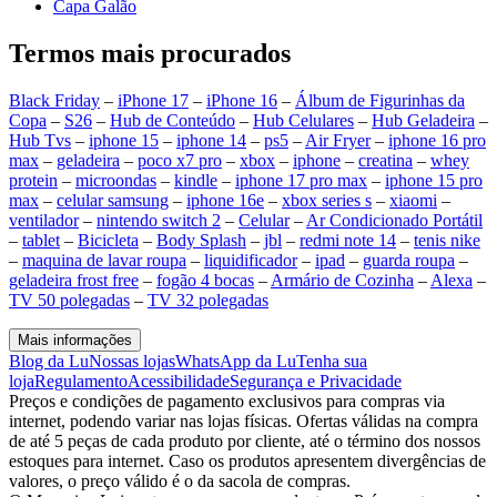
Capa Galão
Termos mais procurados
Black Friday
–
iPhone 17
–
iPhone 16
–
Álbum de Figurinhas da
Copa
–
S26
–
Hub de Conteúdo
–
Hub Celulares
–
Hub Geladeira
–
Hub Tvs
–
iphone 15
–
iphone 14
–
ps5
–
Air Fryer
–
iphone 16 pro
max
–
geladeira
–
poco x7 pro
–
xbox
–
iphone
–
creatina
–
whey
protein
–
microondas
–
kindle
–
iphone 17 pro max
–
iphone 15 pro
max
–
celular samsung
–
iphone 16e
–
xbox series s
–
xiaomi
–
ventilador
–
nintendo switch 2
–
Celular
–
Ar Condicionado Portátil
–
tablet
–
Bicicleta
–
Body Splash
–
jbl
–
redmi note 14
–
tenis nike
–
maquina de lavar roupa
–
liquidificador
–
ipad
–
guarda roupa
–
geladeira frost free
–
fogão 4 bocas
–
Armário de Cozinha
–
Alexa
–
TV 50 polegadas
–
TV 32 polegadas
Mais informações
Blog da Lu
Nossas lojas
WhatsApp da Lu
Tenha sua
loja
Regulamento
Acessibilidade
Segurança e Privacidade
Preços e condições de pagamento exclusivos para compras via
internet, podendo variar nas lojas físicas. Ofertas válidas na compra
de até 5 peças de cada produto por cliente, até o término dos nossos
estoques para internet. Caso os produtos apresentem divergências de
valores, o preço válido é o da sacola de compras.