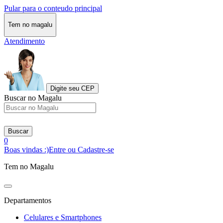
Pular para o conteudo principal
Tem no magalu
Atendimento
Digite seu CEP
Buscar no Magalu
Buscar
0
Boas vindas :)
Entre ou Cadastre-se
Tem no Magalu
Departamentos
Celulares e Smartphones