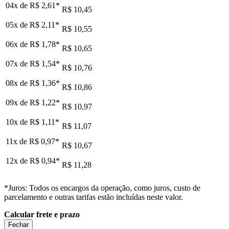
04x de
R$ 2,61
*
R$ 10,45
05x de
R$ 2,11
*
R$ 10,55
06x de
R$ 1,78
*
R$ 10,65
07x de
R$ 1,54
*
R$ 10,76
08x de
R$ 1,36
*
R$ 10,86
09x de
R$ 1,22
*
R$ 10,97
10x de
R$ 1,11
*
R$ 11,07
11x de
R$ 0,97
*
R$ 10,67
12x de
R$ 0,94
*
R$ 11,28
*Juros: Todos os encargos da operação, como juros, custo de
parcelamento e outras tarifas estão incluídas neste valor.
Calcular frete e prazo
Fechar