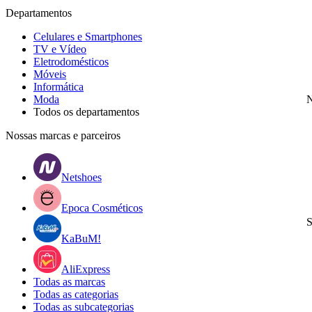
Departamentos
Celulares e Smartphones
TV e Vídeo
Eletrodomésticos
Móveis
Informática
Moda
N
Todos os departamentos
Nossas marcas e parceiros
Netshoes
Epoca Cosméticos
S
KaBuM!
AliExpress
Todas as marcas
Todas as categorias
Todas as subcategorias