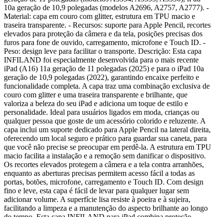
10a geração de 10,9 polegadas (modelos A2696, A2757, A2777). -
Material: capa em couro com glitter, estrutura em TPU macio e
traseira transparente. - Recursos: suporte para Apple Pencil, recortes
elevados para proteção da câmera e da tela, posições precisas dos
furos para fone de ouvido, carregamento, microfone e Touch ID. -
Peso: design leve para facilitar o transporte. Descrição: Esta capa
INFILAND foi especialmente desenvolvida para o mais recente
iPad (A16) 11a geração de 11 polegadas (2025) e para o iPad 10a
geração de 10,9 polegadas (2022), garantindo encaixe perfeito e
funcionalidade completa. A capa traz uma combinação exclusiva de
couro com glitter e uma traseira transparente e brilhante, que
valoriza a beleza do seu iPad e adiciona um toque de estilo e
personalidade. Ideal para usuários ligados em moda, crianças ou
qualquer pessoa que goste de um acessório colorido e reluzente. A
capa inclui um suporte dedicado para Apple Pencil na lateral direita,
oferecendo um local seguro e prático para guardar sua caneta, para
que você não precise se preocupar em perdê-la. A estrutura em TPU
macio facilita a instalação e a remoção sem danificar o dispositivo.
Os recortes elevados protegem a câmera e a tela contra arranhões,
enquanto as aberturas precisas permitem acesso fácil a todas as
portas, botões, microfone, carregamento e Touch ID. Com design
fino e leve, esta capa é fácil de levar para qualquer lugar sem
adicionar volume. A superfície lisa resiste à poeira e à sujeira,
facilitando a limpeza e a manutenção do aspecto brilhante ao longo
do tempo. Esta capa INFILAND para iPad combina proteção,