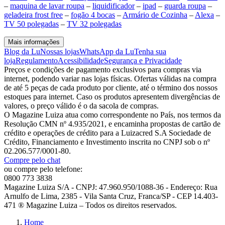
–
maquina de lavar roupa
–
liquidificador
–
ipad
–
guarda roupa
–
geladeira frost free
–
fogão 4 bocas
–
Armário de Cozinha
–
Alexa
–
TV 50 polegadas
–
TV 32 polegadas
Mais informações
Blog da Lu
Nossas lojas
WhatsApp da Lu
Tenha sua
loja
Regulamento
Acessibilidade
Segurança e Privacidade
Preços e condições de pagamento exclusivos para compras via
internet, podendo variar nas lojas físicas. Ofertas válidas na compra
de até 5 peças de cada produto por cliente, até o término dos nossos
estoques para internet. Caso os produtos apresentem divergências de
valores, o preço válido é o da sacola de compras.
O Magazine Luiza atua como correspondente no País, nos termos da
Resolução CMN nº 4.935/2021, e encaminha propostas de cartão de
crédito e operações de crédito para a Luizacred S.A Sociedade de
Crédito, Financiamento e Investimento inscrita no CNPJ sob o nº
02.206.577/0001-80.
Compre pelo chat
ou compre pelo telefone:
0800 773 3838
Magazine Luiza S/A - CNPJ: 47.960.950/1088-36 - Endereço: Rua
Arnulfo de Lima, 2385 - Vila Santa Cruz, Franca/SP - CEP 14.403-
471 ® Magazine Luiza – Todos os direitos reservados.
Home