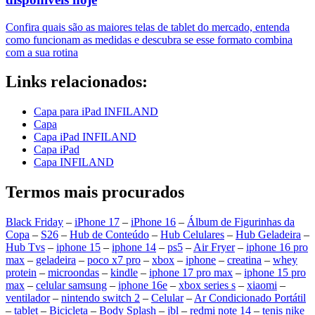
Confira quais são as maiores telas de tablet do mercado, entenda
como funcionam as medidas e descubra se esse formato combina
com a sua rotina
Links relacionados:
Capa para iPad INFILAND
Capa
Capa iPad INFILAND
Capa iPad
Capa INFILAND
Termos mais procurados
Black Friday
–
iPhone 17
–
iPhone 16
–
Álbum de Figurinhas da
Copa
–
S26
–
Hub de Conteúdo
–
Hub Celulares
–
Hub Geladeira
–
Hub Tvs
–
iphone 15
–
iphone 14
–
ps5
–
Air Fryer
–
iphone 16 pro
max
–
geladeira
–
poco x7 pro
–
xbox
–
iphone
–
creatina
–
whey
protein
–
microondas
–
kindle
–
iphone 17 pro max
–
iphone 15 pro
max
–
celular samsung
–
iphone 16e
–
xbox series s
–
xiaomi
–
ventilador
–
nintendo switch 2
–
Celular
–
Ar Condicionado Portátil
–
tablet
–
Bicicleta
–
Body Splash
–
jbl
–
redmi note 14
–
tenis nike