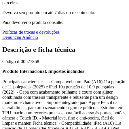
parceiras
Devolva seu produto em até 7 dias do recebimento.
Para devolver o produto consulte:
Políticas de trocas e devoluções
Denunciar Anúncio
Descrição e ficha técnica
Código
df00b77868
Produto Internacional, Impostos incluídos
Principais características: - Compatível com iPad (A16) 11a geração
de 11 polegadas (2025) e iPad 10a geração de 10,9 polegadas
(2022). - Capa com acabamento brilhante e couro com glitter,
combinada com traseira transparente e reluzente para um design
moderno e chamativo. - Suporte integrado para Apple Pencil na
lateral direita, para armazenamento seguro e prático. - Estrutura em
TPU macio com recortes precisos para fácil acesso às portas, botões,
câmera e Touch ID. - Material leve, fino e anti-poeira, fácil de
limpar e manter. Ficha técnica: - Compatibilidade: iPad (A16) 11a
geração de 11 polegadas (modelos A3354, A3355, A3356), iPad