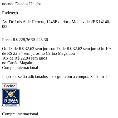
nocnoc Estados Unidos
Endereço
Av. Dr Luis A de Herrera, 1248
Exterior - Montevideo/EX
14140-
000
Preço R$ 228,36
R$
228
,
36
Ou 7x de R$ 32,62 sem juros
ou
7
x de
R$ 32,62
sem juros
Ou 10x
de R$ 22,84 sem juros no Cartão Magalu
ou
10
x de
R$ 22,84
sem juros
no Cartão Magalu
Compra internacional
Impostos serão adicionados ao seguir com a compra.
Saiba mais
Fechar
Compra internacional