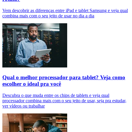
Vem descobrir as diferenças entre iPad e tablet Samsung e veja qual
combina mais com o seu jeito de usar no dia a dia
Qual o melhor processador para tablet? Veja como
escolher o ideal pra você
Descubra o que muda entre os chips de tablets e veja qual
processador combina mais com o seu jeito de usar, seja pra estudar,
ver vídeos ou trabalhar