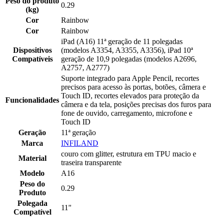
Peso do produto
0.29
(kg)
Cor
Rainbow
Cor
Rainbow
iPad (A16) 11ª geração de 11 polegadas
Dispositivos
(modelos A3354, A3355, A3356), iPad 10ª
Compatíveis
geração de 10,9 polegadas (modelos A2696,
A2757, A2777)
Suporte integrado para Apple Pencil, recortes
precisos para acesso às portas, botões, câmera e
Touch ID, recortes elevados para proteção da
Funcionalidades
câmera e da tela, posições precisas dos furos para
fone de ouvido, carregamento, microfone e
Touch ID
Geração
11ª geração
Marca
INFILAND
couro com glitter, estrutura em TPU macio e
Material
traseira transparente
Modelo
A16
Peso do
0.29
Produto
Polegada
11"
Compatível