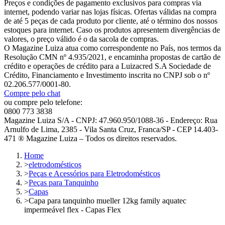
Preços e condições de pagamento exclusivos para compras via
internet, podendo variar nas lojas físicas. Ofertas válidas na compra
de até 5 peças de cada produto por cliente, até o término dos nossos
estoques para internet. Caso os produtos apresentem divergências de
valores, o preço válido é o da sacola de compras.
O Magazine Luiza atua como correspondente no País, nos termos da
Resolução CMN nº 4.935/2021, e encaminha propostas de cartão de
crédito e operações de crédito para a Luizacred S.A Sociedade de
Crédito, Financiamento e Investimento inscrita no CNPJ sob o nº
02.206.577/0001-80.
Compre pelo chat
ou compre pelo telefone:
0800 773 3838
Magazine Luiza S/A - CNPJ: 47.960.950/1088-36 - Endereço: Rua
Arnulfo de Lima, 2385 - Vila Santa Cruz, Franca/SP - CEP 14.403-
471 ® Magazine Luiza – Todos os direitos reservados.
Home
>
eletrodomésticos
>
Peças e Acessórios para Eletrodomésticos
>
Peças para Tanquinho
>
Capas
>
Capa para tanquinho mueller 12kg family aquatec
impermeável flex - Capas Flex