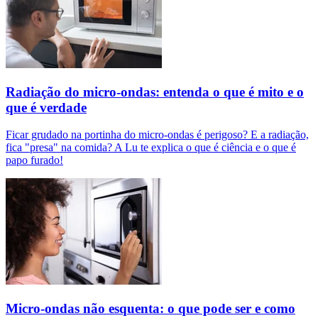
Radiação do micro-ondas: entenda o que é mito e o
que é verdade
Ficar grudado na portinha do micro-ondas é perigoso? E a radiação,
fica "presa" na comida? A Lu te explica o que é ciência e o que é
papo furado!
Micro-ondas não esquenta: o que pode ser e como