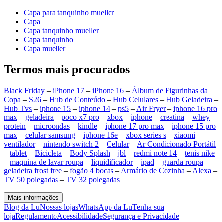
Capa para tanquinho mueller
Capa
Capa tanquinho mueller
Capa tanquinho
Capa mueller
Termos mais procurados
Black Friday
–
iPhone 17
–
iPhone 16
–
Álbum de Figurinhas da
Copa
–
S26
–
Hub de Conteúdo
–
Hub Celulares
–
Hub Geladeira
–
Hub Tvs
–
iphone 15
–
iphone 14
–
ps5
–
Air Fryer
–
iphone 16 pro
max
–
geladeira
–
poco x7 pro
–
xbox
–
iphone
–
creatina
–
whey
protein
–
microondas
–
kindle
–
iphone 17 pro max
–
iphone 15 pro
max
–
celular samsung
–
iphone 16e
–
xbox series s
–
xiaomi
–
ventilador
–
nintendo switch 2
–
Celular
–
Ar Condicionado Portátil
–
tablet
–
Bicicleta
–
Body Splash
–
jbl
–
redmi note 14
–
tenis nike
–
maquina de lavar roupa
–
liquidificador
–
ipad
–
guarda roupa
–
geladeira frost free
–
fogão 4 bocas
–
Armário de Cozinha
–
Alexa
–
TV 50 polegadas
–
TV 32 polegadas
Mais informações
Blog da Lu
Nossas lojas
WhatsApp da Lu
Tenha sua
loja
Regulamento
Acessibilidade
Segurança e Privacidade