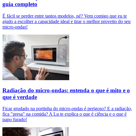
guia completo
É fácil se perder entre tantos modelos, né? Vem comigo que eu te
ajudo a escolher a capacidade ideal e tirar o melhor proveito do seu
micro-ondas!
Radiação do micro-ondas: entenda o que é mito e o
que é verdade
Ficar grudado na portinha do micro-ondas é perigoso? E a radiação,
fica "presa" na comida? A Lu te explica o que é ciência e o que é
papo furado!