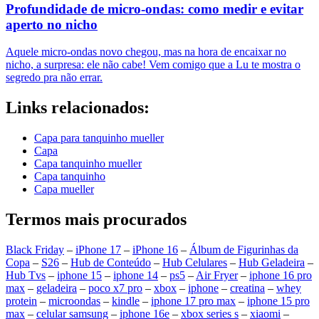
Profundidade de micro-ondas: como medir e evitar
aperto no nicho
Aquele micro-ondas novo chegou, mas na hora de encaixar no
nicho, a surpresa: ele não cabe! Vem comigo que a Lu te mostra o
segredo pra não errar.
Links relacionados:
Capa para tanquinho mueller
Capa
Capa tanquinho mueller
Capa tanquinho
Capa mueller
Termos mais procurados
Black Friday
–
iPhone 17
–
iPhone 16
–
Álbum de Figurinhas da
Copa
–
S26
–
Hub de Conteúdo
–
Hub Celulares
–
Hub Geladeira
–
Hub Tvs
–
iphone 15
–
iphone 14
–
ps5
–
Air Fryer
–
iphone 16 pro
max
–
geladeira
–
poco x7 pro
–
xbox
–
iphone
–
creatina
–
whey
protein
–
microondas
–
kindle
–
iphone 17 pro max
–
iphone 15 pro
max
–
celular samsung
–
iphone 16e
–
xbox series s
–
xiaomi
–