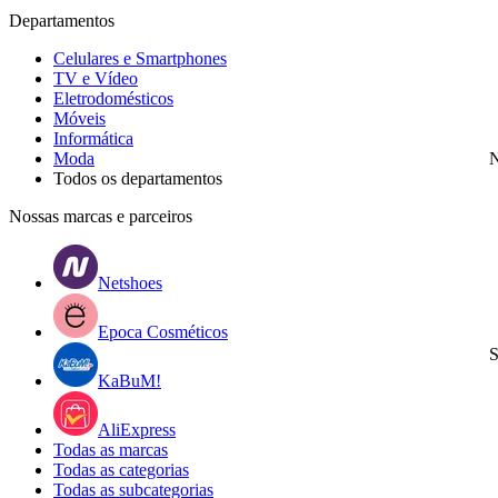
Departamentos
Celulares e Smartphones
TV e Vídeo
Eletrodomésticos
Móveis
Informática
Moda
N
Todos os departamentos
Nossas marcas e parceiros
Netshoes
Epoca Cosméticos
S
KaBuM!
AliExpress
Todas as marcas
Todas as categorias
Todas as subcategorias