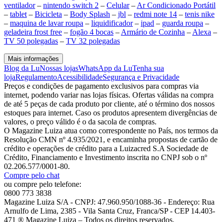
ventilador
–
nintendo switch 2
–
Celular
–
Ar Condicionado Portátil
–
tablet
–
Bicicleta
–
Body Splash
–
jbl
–
redmi note 14
–
tenis nike
–
maquina de lavar roupa
–
liquidificador
–
ipad
–
guarda roupa
–
geladeira frost free
–
fogão 4 bocas
–
Armário de Cozinha
–
Alexa
–
TV 50 polegadas
–
TV 32 polegadas
Mais informações
Blog da Lu
Nossas lojas
WhatsApp da Lu
Tenha sua
loja
Regulamento
Acessibilidade
Segurança e Privacidade
Preços e condições de pagamento exclusivos para compras via
internet, podendo variar nas lojas físicas. Ofertas válidas na compra
de até 5 peças de cada produto por cliente, até o término dos nossos
estoques para internet. Caso os produtos apresentem divergências de
valores, o preço válido é o da sacola de compras.
O Magazine Luiza atua como correspondente no País, nos termos da
Resolução CMN nº 4.935/2021, e encaminha propostas de cartão de
crédito e operações de crédito para a Luizacred S.A Sociedade de
Crédito, Financiamento e Investimento inscrita no CNPJ sob o nº
02.206.577/0001-80.
Compre pelo chat
ou compre pelo telefone:
0800 773 3838
Magazine Luiza S/A - CNPJ: 47.960.950/1088-36 - Endereço: Rua
Arnulfo de Lima, 2385 - Vila Santa Cruz, Franca/SP - CEP 14.403-
471 ® Magazine Luiza – Todos os direitos reservados.