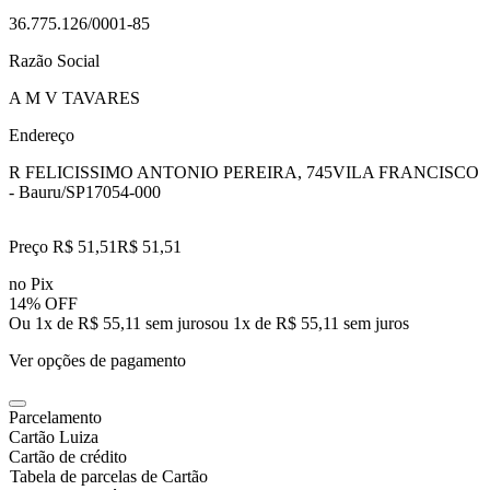
36.775.126/0001-85
Razão Social
A M V TAVARES
Endereço
R FELICISSIMO ANTONIO PEREIRA, 745
VILA FRANCISCO
- Bauru/SP
17054-000
Preço R$ 51,51
R$
51
,
51
no Pix
14% OFF
Ou 1x de R$ 55,11 sem juros
ou
1
x de
R$ 55,11
sem juros
Ver opções de pagamento
Parcelamento
Cartão Luiza
Cartão de crédito
Tabela de parcelas de Cartão