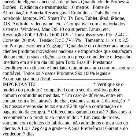
energia inteligente - necessita de pilhas - Quantidade de Botões: 4
Botões - Distância de transmissão: 10 metros - Fonte de
Alimentação: Bateria Recarregável Embutida - Trabalhe com
notebook, laptops, PC, Smart Tv, Tv Box, Tablet, iPad, iPhone,
iOS, Android, vídeo game, etc. - Compatível com a maioria dos
sistemas: Windows, Mac OS 10 ou superior, Linux, etc. -
Resolução: 800 / 1200 / 1600 DPI - Transmissor sem Fio: 2.4G -
Corrente: 20 mA - Tensão: Dc 3.7V±5% - Tamanho: 11 x 6 x 2,5
cm Por que escolher a ZegZag? “Qualidade em oferecer aos nossos
clientes produtos inovadores nacionais e importados que satisfaçam
plenamente as suas exigências com o preço coincidente e despacho
imediato em até um dia útil para Todo Brasil!” Prestamos
atendimento exclusivo e imediato. Garantimos uma compra segura e
confiável. Todos os Nossos Produtos São 100% legais e
Acompanha a nota fiscal. ---------------------------------------
IMPORTANTE!------------------------------------- * Verifique se o
modelo do produto é compatível com o seu dispositivo pois é
comum confundir as medidas. * Em caso de dúvidas, entre em
contato com a loja através do chat, estamos sempre à disposição! *
Os nossos envios são feitos em até 24h após a confirmação de
pagamento da compra. * Oferecemos garantia em até 7 dias após o
recebimento do produto ao consumidor. * Em caso de trocas,
somente com defeitos do fabricante, não admitimos o mau uso do
cliente. A Loja ZegZag Agradece A Sua Preferência! Garantia do
vendedor: 7 dias