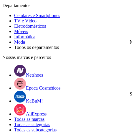
Departamentos
Celulares e Smartphones
TV e Vídeo
Eletrodomésticos
Móveis
Informática
Moda
N
Todos os departamentos
Nossas marcas e parceiros
Netshoes
Epoca Cosméticos
S
KaBuM!
AliExpress
Todas as marcas
Todas as categorias
Todas as subcategorias