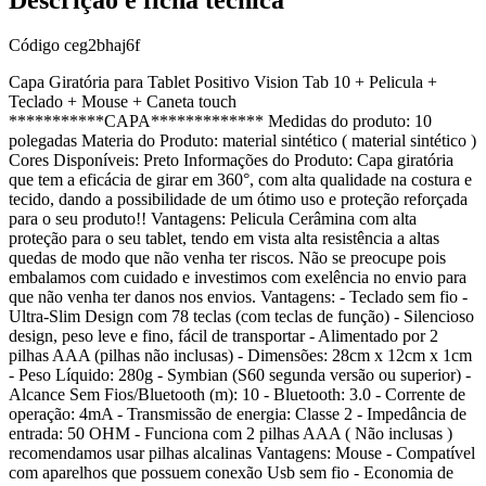
Código
ceg2bhaj6f
Capa Giratória para Tablet Positivo Vision Tab 10 + Pelicula +
Teclado + Mouse + Caneta touch
***********CAPA************* Medidas do produto: 10
polegadas Materia do Produto: material sintético ( material sintético )
Cores Disponíveis: Preto Informações do Produto: Capa giratória
que tem a eficácia de girar em 360°, com alta qualidade na costura e
tecido, dando a possibilidade de um ótimo uso e proteção reforçada
para o seu produto!! Vantagens: Pelicula Cerâmina com alta
proteção para o seu tablet, tendo em vista alta resistência a altas
quedas de modo que não venha ter riscos. Não se preocupe pois
embalamos com cuidado e investimos com exelência no envio para
que não venha ter danos nos envios. Vantagens: - Teclado sem fio -
Ultra-Slim Design com 78 teclas (com teclas de função) - Silencioso
design, peso leve e fino, fácil de transportar - Alimentado por 2
pilhas AAA (pilhas não inclusas) - Dimensões: 28cm x 12cm x 1cm
- Peso Líquido: 280g - Symbian (S60 segunda versão ou superior) -
Alcance Sem Fios/Bluetooth (m): 10 - Bluetooth: 3.0 - Corrente de
operação: 4mA - Transmissão de energia: Classe 2 - Impedância de
entrada: 50 OHM - Funciona com 2 pilhas AAA ( Não inclusas )
recomendamos usar pilhas alcalinas Vantagens: Mouse - Compatível
com aparelhos que possuem conexão Usb sem fio - Economia de