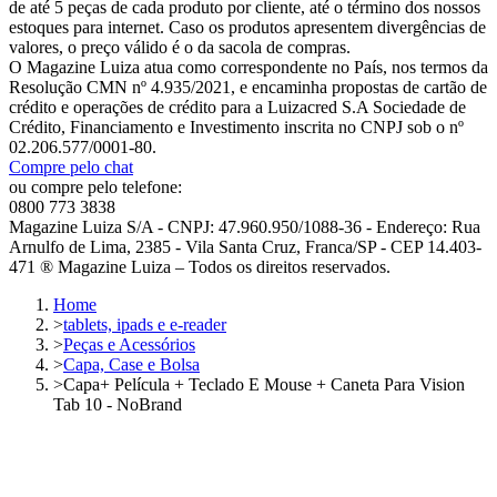
de até 5 peças de cada produto por cliente, até o término dos nossos
estoques para internet. Caso os produtos apresentem divergências de
valores, o preço válido é o da sacola de compras.
O Magazine Luiza atua como correspondente no País, nos termos da
Resolução CMN nº 4.935/2021, e encaminha propostas de cartão de
crédito e operações de crédito para a Luizacred S.A Sociedade de
Crédito, Financiamento e Investimento inscrita no CNPJ sob o nº
02.206.577/0001-80.
Compre pelo chat
ou compre pelo telefone:
0800 773 3838
Magazine Luiza S/A - CNPJ: 47.960.950/1088-36 - Endereço: Rua
Arnulfo de Lima, 2385 - Vila Santa Cruz, Franca/SP - CEP 14.403-
471 ® Magazine Luiza – Todos os direitos reservados.
Home
>
tablets, ipads e e-reader
>
Peças e Acessórios
>
Capa, Case e Bolsa
>
Capa+ Película + Teclado E Mouse + Caneta Para Vision
Tab 10 - NoBrand