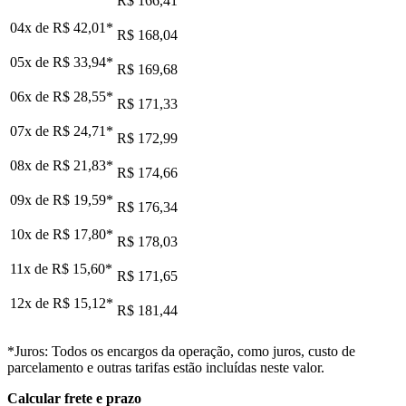
R$ 166,41
04x de
R$ 42,01
*
R$ 168,04
05x de
R$ 33,94
*
R$ 169,68
06x de
R$ 28,55
*
R$ 171,33
07x de
R$ 24,71
*
R$ 172,99
08x de
R$ 21,83
*
R$ 174,66
09x de
R$ 19,59
*
R$ 176,34
10x de
R$ 17,80
*
R$ 178,03
11x de
R$ 15,60
*
R$ 171,65
12x de
R$ 15,12
*
R$ 181,44
*Juros: Todos os encargos da operação, como juros, custo de
parcelamento e outras tarifas estão incluídas neste valor.
Calcular frete e prazo