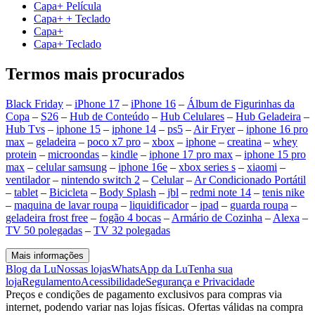
Capa+ Película
Capa+ + Teclado
Capa+
Capa+ Teclado
Termos mais procurados
Black Friday
–
iPhone 17
–
iPhone 16
–
Álbum de Figurinhas da
Copa
–
S26
–
Hub de Conteúdo
–
Hub Celulares
–
Hub Geladeira
–
Hub Tvs
–
iphone 15
–
iphone 14
–
ps5
–
Air Fryer
–
iphone 16 pro
max
–
geladeira
–
poco x7 pro
–
xbox
–
iphone
–
creatina
–
whey
protein
–
microondas
–
kindle
–
iphone 17 pro max
–
iphone 15 pro
max
–
celular samsung
–
iphone 16e
–
xbox series s
–
xiaomi
–
ventilador
–
nintendo switch 2
–
Celular
–
Ar Condicionado Portátil
–
tablet
–
Bicicleta
–
Body Splash
–
jbl
–
redmi note 14
–
tenis nike
–
maquina de lavar roupa
–
liquidificador
–
ipad
–
guarda roupa
–
geladeira frost free
–
fogão 4 bocas
–
Armário de Cozinha
–
Alexa
–
TV 50 polegadas
–
TV 32 polegadas
Mais informações
Blog da Lu
Nossas lojas
WhatsApp da Lu
Tenha sua
loja
Regulamento
Acessibilidade
Segurança e Privacidade
Preços e condições de pagamento exclusivos para compras via
internet, podendo variar nas lojas físicas. Ofertas válidas na compra