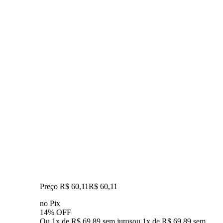
Preço R$ 60,11
R$
60
,
11
no Pix
14% OFF
Ou 1x de R$ 69,89 sem juros
ou
1
x de
R$ 69,89
sem