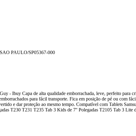
 SAO PAULO/SP
05367-000
uy - Ibuy Capa de alta qualidade emborrachada, leve, perfeito para cr
mborrachados para fácil transporte. Fica em posição de pé ou com fácil
 divertido e dar proteção ao mesmo tempo. Compatível com Tablets Sam
egadas T230 T231 T235 Tab 3 Kids de 7'' Polegadas T2105 Tab 3 Lite d