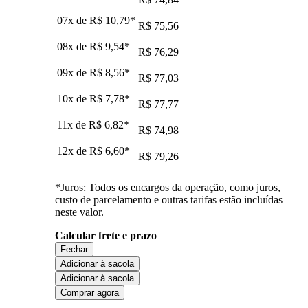
07x de
R$ 10,79
*
R$ 75,56
08x de
R$ 9,54
*
R$ 76,29
09x de
R$ 8,56
*
R$ 77,03
10x de
R$ 7,78
*
R$ 77,77
11x de
R$ 6,82
*
R$ 74,98
12x de
R$ 6,60
*
R$ 79,26
*Juros: Todos os encargos da operação, como juros,
custo de parcelamento e outras tarifas estão incluídas
neste valor.
Calcular frete e prazo
Fechar
Adicionar à sacola
Adicionar à sacola
Comprar agora