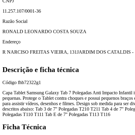
CNPJ
11.257.107/0001-36
Razão Social
RONALD LEONARDO COSTA SOUZA
Endereço
R NARCISO FREITAS VIEIRA, 131
JARDIM DOS CATALDIS -
Descrição e ficha técnica
Código
fhb72322g1
Capa Tablet Samsung Galaxy Tab 7 Polegadas Anti Impacto Infantil iG
pequenas. Protege o Tablet contra choques e possui pequenos braços e
para assistir vídeos, desenhos e filmes. Design sob medida para ser
descritos abaixo: Tab 3 de 7'' Polegadas T210 T211 Tab 4 de 7'' Pol
Polegadas T110 T111 Tab E de 7'' Polegadas T113 T116
Ficha Técnica