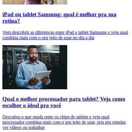
iPad ou tablet Samsung: qual é melhor pra sua
rotina?
Vem descobrir as diferenças entre iPad e tablet Samsung e veja qual
combina mais com o seu jeito de usar no dia a dia
Qual o melhor processador para tablet? Veja como
escolher o ideal pra você
Descubra o que muda entre os chips de tablets e veja qual
processador combina mais com o seu jeito de usar, seja pra estudar,
ver vídeos ou trabalhar