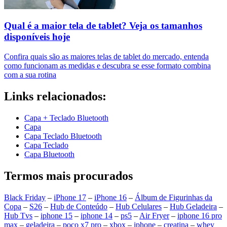
Qual é a maior tela de tablet? Veja os tamanhos
disponíveis hoje
Confira quais são as maiores telas de tablet do mercado, entenda
como funcionam as medidas e descubra se esse formato combina
com a sua rotina
Links relacionados:
Capa + Teclado Bluetooth
Capa
Capa Teclado Bluetooth
Capa Teclado
Capa Bluetooth
Termos mais procurados
Black Friday
–
iPhone 17
–
iPhone 16
–
Álbum de Figurinhas da
Copa
–
S26
–
Hub de Conteúdo
–
Hub Celulares
–
Hub Geladeira
–
Hub Tvs
–
iphone 15
–
iphone 14
–
ps5
–
Air Fryer
–
iphone 16 pro
max
–
geladeira
–
poco x7 pro
–
xbox
–
iphone
–
creatina
–
whey