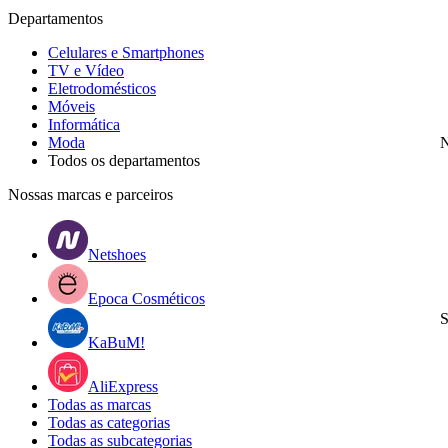
Departamentos
Celulares e Smartphones
TV e Vídeo
Eletrodomésticos
Móveis
Informática
Moda
N
Todos os departamentos
Nossas marcas e parceiros
Netshoes
Epoca Cosméticos
S
KaBuM!
AliExpress
Todas as marcas
Todas as categorias
Todas as subcategorias