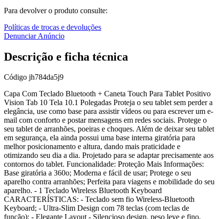
Para devolver o produto consulte:
Políticas de trocas e devoluções
Denunciar Anúncio
Descrição e ficha técnica
Código
jh784da5j9
Capa Com Teclado Bluetooth + Caneta Touch Para Tablet Positivo
Vision Tab 10 Tela 10.1 Polegadas Proteja o seu tablet sem perder a
elegância, use como base para assistir vídeos ou para escrever um e-
mail com conforto e postar mensagens em redes sociais. Protege o
seu tablet de arranhões, poeiras e choques. Além de deixar seu tablet
em segurança, ela ainda possui uma base interna giratória para
melhor posicionamento e altura, dando mais praticidade e
otimizando seu dia a dia. Projetado para se adaptar precisamente aos
contornos do tablet. Funcionalidade: Proteção Mais Informações:
Base giratória a 360o; Moderna e fácil de usar; Protege o seu
aparelho contra arranhões; Perfeita para viagens e mobilidade do seu
aparelho. - 1 Teclado Wireless Bluetooth Keyboard
CARACTERÍSTICAS: - Teclado sem fio Wireless-Bluetooth
Keyboard; - Ultra-Slim Design com 78 teclas (com teclas de
função); - Elegante Layout - Silencioso design, peso leve e fino,