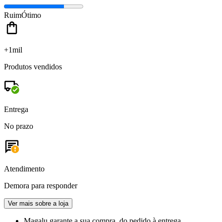
Ruim
Ótimo
+1mil
Produtos vendidos
Entrega
No prazo
Atendimento
Demora para responder
Ver mais sobre a loja
Magalu garante
a sua compra, do pedido à entrega.