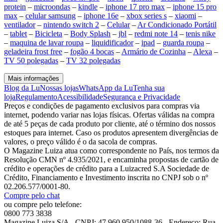
protein
–
microondas
–
kindle
–
iphone 17 pro max
–
iphone 15 pro
max
–
celular samsung
–
iphone 16e
–
xbox series s
–
xiaomi
–
ventilador
–
nintendo switch 2
–
Celular
–
Ar Condicionado Portátil
–
tablet
–
Bicicleta
–
Body Splash
–
jbl
–
redmi note 14
–
tenis nike
–
maquina de lavar roupa
–
liquidificador
–
ipad
–
guarda roupa
–
geladeira frost free
–
fogão 4 bocas
–
Armário de Cozinha
–
Alexa
–
TV 50 polegadas
–
TV 32 polegadas
Mais informações
Blog da Lu
Nossas lojas
WhatsApp da Lu
Tenha sua
loja
Regulamento
Acessibilidade
Segurança e Privacidade
Preços e condições de pagamento exclusivos para compras via
internet, podendo variar nas lojas físicas. Ofertas válidas na compra
de até 5 peças de cada produto por cliente, até o término dos nossos
estoques para internet. Caso os produtos apresentem divergências de
valores, o preço válido é o da sacola de compras.
O Magazine Luiza atua como correspondente no País, nos termos da
Resolução CMN nº 4.935/2021, e encaminha propostas de cartão de
crédito e operações de crédito para a Luizacred S.A Sociedade de
Crédito, Financiamento e Investimento inscrita no CNPJ sob o nº
02.206.577/0001-80.
Compre pelo chat
ou compre pelo telefone:
0800 773 3838
Magazine Luiza S/A - CNPJ: 47.960.950/1088-36 - Endereço: Rua