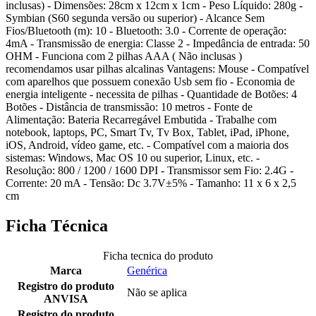
inclusas) - Dimensões: 28cm x 12cm x 1cm - Peso Líquido: 280g -
Symbian (S60 segunda versão ou superior) - Alcance Sem
Fios/Bluetooth (m): 10 - Bluetooth: 3.0 - Corrente de operação:
4mA - Transmissão de energia: Classe 2 - Impedância de entrada: 50
OHM - Funciona com 2 pilhas AAA ( Não inclusas )
recomendamos usar pilhas alcalinas Vantagens: Mouse - Compatível
com aparelhos que possuem conexão Usb sem fio - Economia de
energia inteligente - necessita de pilhas - Quantidade de Botões: 4
Botões - Distância de transmissão: 10 metros - Fonte de
Alimentação: Bateria Recarregável Embutida - Trabalhe com
notebook, laptops, PC, Smart Tv, Tv Box, Tablet, iPad, iPhone,
iOS, Android, vídeo game, etc. - Compatível com a maioria dos
sistemas: Windows, Mac OS 10 ou superior, Linux, etc. -
Resolução: 800 / 1200 / 1600 DPI - Transmissor sem Fio: 2.4G -
Corrente: 20 mA - Tensão: Dc 3.7V±5% - Tamanho: 11 x 6 x 2,5
cm
Ficha Técnica
Ficha tecnica do produto
Marca
Genérica
Registro do produto
Não se aplica
ANVISA
Registro do produto