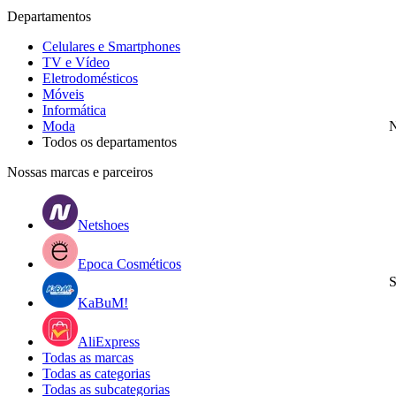
Departamentos
Celulares e Smartphones
TV e Vídeo
Eletrodomésticos
Móveis
Informática
Moda
N
Todos os departamentos
Nossas marcas e parceiros
Netshoes
Epoca Cosméticos
S
KaBuM!
AliExpress
Todas as marcas
Todas as categorias
Todas as subcategorias