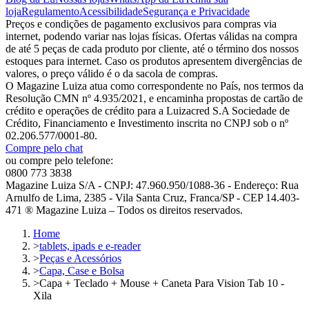
loja
Regulamento
Acessibilidade
Segurança e Privacidade
Preços e condições de pagamento exclusivos para compras via
internet, podendo variar nas lojas físicas. Ofertas válidas na compra
de até 5 peças de cada produto por cliente, até o término dos nossos
estoques para internet. Caso os produtos apresentem divergências de
valores, o preço válido é o da sacola de compras.
O Magazine Luiza atua como correspondente no País, nos termos da
Resolução CMN nº 4.935/2021, e encaminha propostas de cartão de
crédito e operações de crédito para a Luizacred S.A Sociedade de
Crédito, Financiamento e Investimento inscrita no CNPJ sob o nº
02.206.577/0001-80.
Compre pelo chat
ou compre pelo telefone:
0800 773 3838
Magazine Luiza S/A - CNPJ: 47.960.950/1088-36 - Endereço: Rua
Arnulfo de Lima, 2385 - Vila Santa Cruz, Franca/SP - CEP 14.403-
471 ® Magazine Luiza – Todos os direitos reservados.
Home
>
tablets, ipads e e-reader
>
Peças e Acessórios
>
Capa, Case e Bolsa
>
Capa + Teclado + Mouse + Caneta Para Vision Tab 10 -
Xila