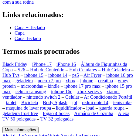
com a sua rotina
Links relacionados:
Capa + Teclado
Capa
Capa Teclado
Termos mais procurados
Black Friday
–
iPhone 17
–
iPhone 16
–
Álbum de Figurinhas da
Copa
–
S26
–
Hub de Conteúdo
–
Hub Celulares
–
Hub Geladeira
–
Hub Tvs
–
iphone 15
–
iphone 14
–
ps5
–
Air Fryer
–
iphone 16 pro
max
–
geladeira
–
poco x7 pro
–
xbox
–
iphone
–
creatina
–
whey
protein
–
microondas
–
kindle
–
iphone 17 pro max
–
iphone 15 pro
max
–
celular samsung
–
iphone 16e
–
xbox series s
–
xiaomi
–
ventilador
–
nintendo switch 2
–
Celular
–
Ar Condicionado Portátil
–
tablet
–
Bicicleta
–
Body Splash
–
jbl
–
redmi note 14
–
tenis nike
–
maquina de lavar roupa
–
liquidificador
–
ipad
–
guarda roupa
–
geladeira frost free
–
fogão 4 bocas
–
Armário de Cozinha
–
Alexa
–
TV 50 polegadas
–
TV 32 polegadas
Mais informações
Blog da Lu
Nossas lojas
WhatsApp da Lu
Tenha sua