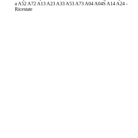
a A52 A72 A13 A23 A33 A53 A73 A04 A04S A14 A24 -
Ricestate