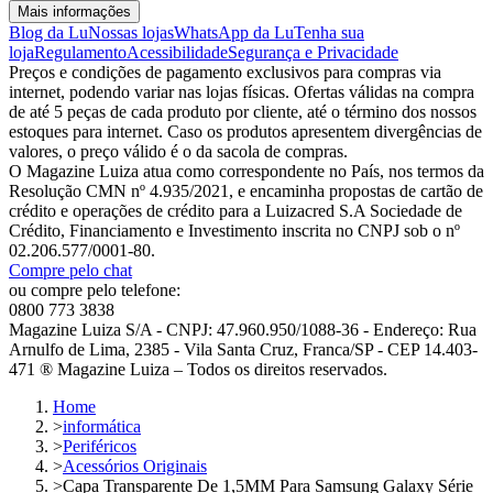
Mais informações
Blog da Lu
Nossas lojas
WhatsApp da Lu
Tenha sua
loja
Regulamento
Acessibilidade
Segurança e Privacidade
Preços e condições de pagamento exclusivos para compras via
internet, podendo variar nas lojas físicas. Ofertas válidas na compra
de até 5 peças de cada produto por cliente, até o término dos nossos
estoques para internet. Caso os produtos apresentem divergências de
valores, o preço válido é o da sacola de compras.
O Magazine Luiza atua como correspondente no País, nos termos da
Resolução CMN nº 4.935/2021, e encaminha propostas de cartão de
crédito e operações de crédito para a Luizacred S.A Sociedade de
Crédito, Financiamento e Investimento inscrita no CNPJ sob o nº
02.206.577/0001-80.
Compre pelo chat
ou compre pelo telefone:
0800 773 3838
Magazine Luiza S/A - CNPJ: 47.960.950/1088-36 - Endereço: Rua
Arnulfo de Lima, 2385 - Vila Santa Cruz, Franca/SP - CEP 14.403-
471 ® Magazine Luiza – Todos os direitos reservados.
Home
>
informática
>
Periféricos
>
Acessórios Originais
>
Capa Transparente De 1,5MM Para Samsung Galaxy Série