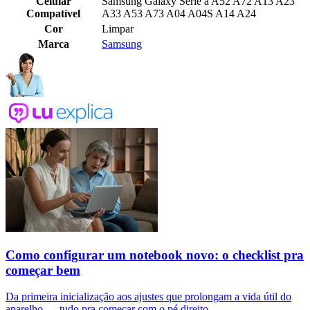
Celular
Samsung Galaxy Série a A52 A72 A13 A23
Compatível
A33 A53 A73 A04 A04S A14 A24
Cor
Limpar
Marca
Samsung
Como configurar um notebook novo: o checklist pra
começar bem
Da primeira inicialização aos ajustes que prolongam a vida útil do
aparelho — tudo pra começar com o pé direito