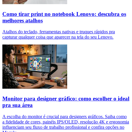
Como tirar print no notebook Lenovo: descubra os
melhores atalhos
Atalhos do teclado, ferramentas nativas e truques rápidos pra
capturar qualquer coisa que aparecer na tela do seu Lenovo.
Monitor para designer gráfico: como escolher o ideal
pra sua área
A escolha do monitor é crucial para designers gráficos. Saiba como
a fidelidade de cores, painéis IPS/OLED, resolução 4K e ergonomia
influenciam seu fluxo de trabalho profissional e confira opções no