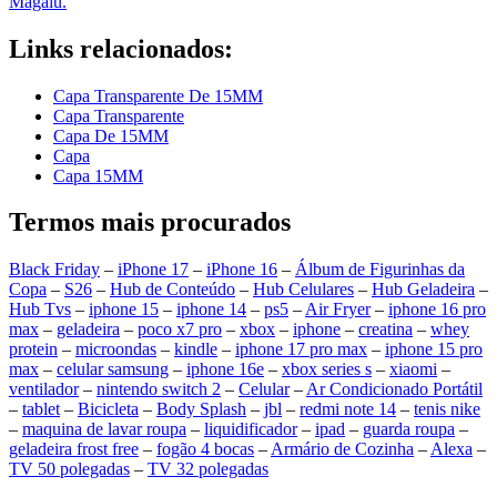
Magalu.
Links relacionados:
Capa Transparente De 15MM
Capa Transparente
Capa De 15MM
Capa
Capa 15MM
Termos mais procurados
Black Friday
–
iPhone 17
–
iPhone 16
–
Álbum de Figurinhas da
Copa
–
S26
–
Hub de Conteúdo
–
Hub Celulares
–
Hub Geladeira
–
Hub Tvs
–
iphone 15
–
iphone 14
–
ps5
–
Air Fryer
–
iphone 16 pro
max
–
geladeira
–
poco x7 pro
–
xbox
–
iphone
–
creatina
–
whey
protein
–
microondas
–
kindle
–
iphone 17 pro max
–
iphone 15 pro
max
–
celular samsung
–
iphone 16e
–
xbox series s
–
xiaomi
–
ventilador
–
nintendo switch 2
–
Celular
–
Ar Condicionado Portátil
–
tablet
–
Bicicleta
–
Body Splash
–
jbl
–
redmi note 14
–
tenis nike
–
maquina de lavar roupa
–
liquidificador
–
ipad
–
guarda roupa
–
geladeira frost free
–
fogão 4 bocas
–
Armário de Cozinha
–
Alexa
–
TV 50 polegadas
–
TV 32 polegadas