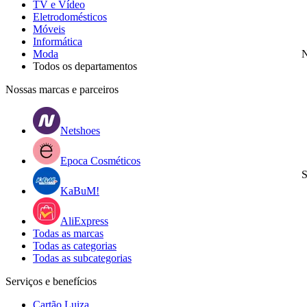
TV e Vídeo
Eletrodomésticos
Móveis
Informática
Moda
N
Todos os departamentos
Nossas marcas e parceiros
Netshoes
Epoca Cosméticos
S
KaBuM!
AliExpress
Todas as marcas
Todas as categorias
Todas as subcategorias
Serviços e benefícios
Cartão Luiza