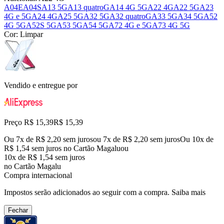
A04E
A04S
A13 5G
A13 quatroG
A14 4G 5G
A22 4G
A22 5G
A23
4G e 5G
A24 4G
A25 5G
A32 5G
A32 quatroG
A33 5G
A34 5G
A52
4G 5G
A52S 5G
A53 5G
A54 5G
A72 4G e 5G
A73 4G 5G
Cor:
Limpar
Vendido e entregue por
Preço R$ 15,39
R$
15
,
39
Ou 7x de R$ 2,20 sem juros
ou
7
x de
R$ 2,20
sem juros
Ou 10x de
R$ 1,54 sem juros no Cartão Magalu
ou
10
x de
R$ 1,54
sem juros
no Cartão Magalu
Compra internacional
Impostos serão adicionados ao seguir com a compra.
Saiba mais
Fechar