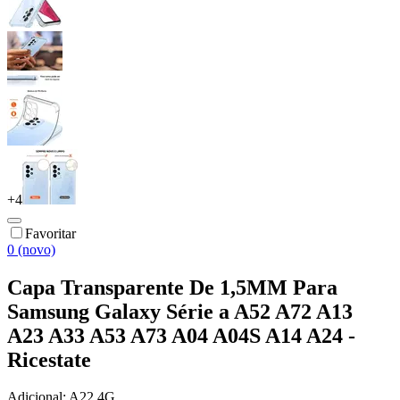
+
4
Favoritar
0 (novo)
Capa Transparente De 1,5MM Para
Samsung Galaxy Série a A52 A72 A13
A23 A33 A53 A73 A04 A04S A14 A24 -
Ricestate
Adicional:
A22 4G