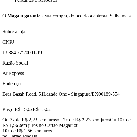
O
Magalu garante
a sua compra, do pedido à entrega.
Saiba mais
Sobre a loja
CNPJ
13.884.775/0001-19
Razão Social
AliExpress
Endereço
Bras Basah Road, 51
Lazada One - Singapura/EX
00189-554
Preço R$ 15,62
R$
15
,
62
Ou 7x de R$ 2,23 sem juros
ou
7
x de
R$ 2,23
sem juros
Ou 10x de
R$ 1,56 sem juros no Cartão Magalu
ou
10
x de
R$ 1,56
sem juros
no Cartão Magalu