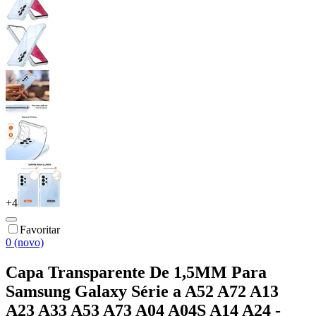
+
4
Favoritar
0 (novo)
Capa Transparente De 1,5MM Para
Samsung Galaxy Série a A52 A72 A13
A23 A33 A53 A73 A04 A04S A14 A24 -