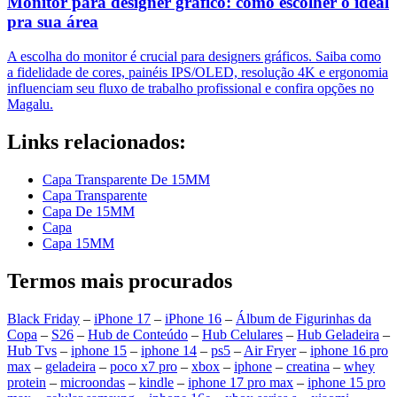
Monitor para designer gráfico: como escolher o ideal
pra sua área
A escolha do monitor é crucial para designers gráficos. Saiba como
a fidelidade de cores, painéis IPS/OLED, resolução 4K e ergonomia
influenciam seu fluxo de trabalho profissional e confira opções no
Magalu.
Links relacionados:
Capa Transparente De 15MM
Capa Transparente
Capa De 15MM
Capa
Capa 15MM
Termos mais procurados
Black Friday
–
iPhone 17
–
iPhone 16
–
Álbum de Figurinhas da
Copa
–
S26
–
Hub de Conteúdo
–
Hub Celulares
–
Hub Geladeira
–
Hub Tvs
–
iphone 15
–
iphone 14
–
ps5
–
Air Fryer
–
iphone 16 pro
max
–
geladeira
–
poco x7 pro
–
xbox
–
iphone
–
creatina
–
whey
protein
–
microondas
–
kindle
–
iphone 17 pro max
–
iphone 15 pro