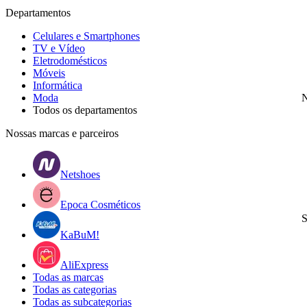
Departamentos
Celulares e Smartphones
TV e Vídeo
Eletrodomésticos
Móveis
Informática
Moda
N
Todos os departamentos
Nossas marcas e parceiros
Netshoes
Epoca Cosméticos
S
KaBuM!
AliExpress
Todas as marcas
Todas as categorias
Todas as subcategorias