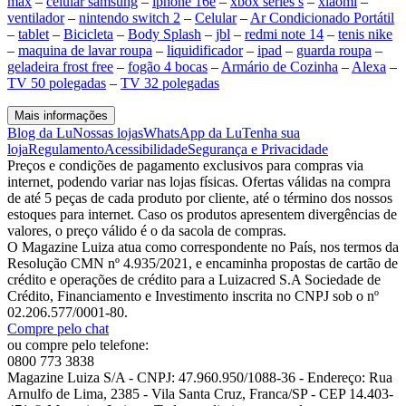
max
–
celular samsung
–
iphone 16e
–
xbox series s
–
xiaomi
–
ventilador
–
nintendo switch 2
–
Celular
–
Ar Condicionado Portátil
–
tablet
–
Bicicleta
–
Body Splash
–
jbl
–
redmi note 14
–
tenis nike
–
maquina de lavar roupa
–
liquidificador
–
ipad
–
guarda roupa
–
geladeira frost free
–
fogão 4 bocas
–
Armário de Cozinha
–
Alexa
–
TV 50 polegadas
–
TV 32 polegadas
Mais informações
Blog da Lu
Nossas lojas
WhatsApp da Lu
Tenha sua
loja
Regulamento
Acessibilidade
Segurança e Privacidade
Preços e condições de pagamento exclusivos para compras via
internet, podendo variar nas lojas físicas. Ofertas válidas na compra
de até 5 peças de cada produto por cliente, até o término dos nossos
estoques para internet. Caso os produtos apresentem divergências de
valores, o preço válido é o da sacola de compras.
O Magazine Luiza atua como correspondente no País, nos termos da
Resolução CMN nº 4.935/2021, e encaminha propostas de cartão de
crédito e operações de crédito para a Luizacred S.A Sociedade de
Crédito, Financiamento e Investimento inscrita no CNPJ sob o nº
02.206.577/0001-80.
Compre pelo chat
ou compre pelo telefone:
0800 773 3838
Magazine Luiza S/A - CNPJ: 47.960.950/1088-36 - Endereço: Rua
Arnulfo de Lima, 2385 - Vila Santa Cruz, Franca/SP - CEP 14.403-