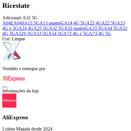
Ricestate
Adicional:
A32 5G
A04E
A04S
A13 5G
A13 quatroG
A14 4G 5G
A22 4G
A22 5G
A23
4G e 5G
A24 4G
A25 5G
A32 5G
A32 quatroG
A33 5G
A34 5G
A52
4G 5G
A52S 5G
A53 5G
A54 5G
A72 4G e 5G
A73 4G 5G
Cor:
Limpar
Vendido e entregue por
Informações da loja
AliExpress
Lojista Magalu desde 2024