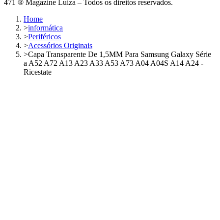
471 ® Magazine Luiza – Todos os direitos reservados.
Home
>
informática
>
Periféricos
>
Acessórios Originais
>
Capa Transparente De 1,5MM Para Samsung Galaxy Série
a A52 A72 A13 A23 A33 A53 A73 A04 A04S A14 A24 -
Ricestate