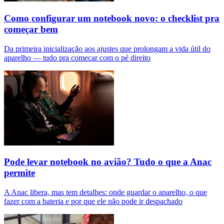
Como configurar um notebook novo: o checklist pra
começar bem
Da primeira inicialização aos ajustes que prolongam a vida útil do
aparelho — tudo pra começar com o pé direito
Pode levar notebook no avião? Tudo o que a Anac
permite
A Anac libera, mas tem detalhes: onde guardar o aparelho, o que
fazer com a bateria e por que ele não pode ir despachado