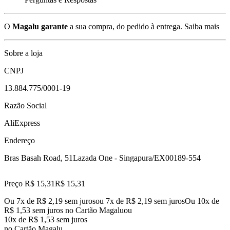
O
Magalu garante
a sua compra, do pedido à entrega.
Saiba mais
Sobre a loja
CNPJ
13.884.775/0001-19
Razão Social
AliExpress
Endereço
Bras Basah Road, 51
Lazada One - Singapura/EX
00189-554
Preço R$ 15,31
R$
15
,
31
Ou 7x de R$ 2,19 sem juros
ou
7
x de
R$ 2,19
sem juros
Ou 10x de
R$ 1,53 sem juros no Cartão Magalu
ou
10
x de
R$ 1,53
sem juros
no Cartão Magalu