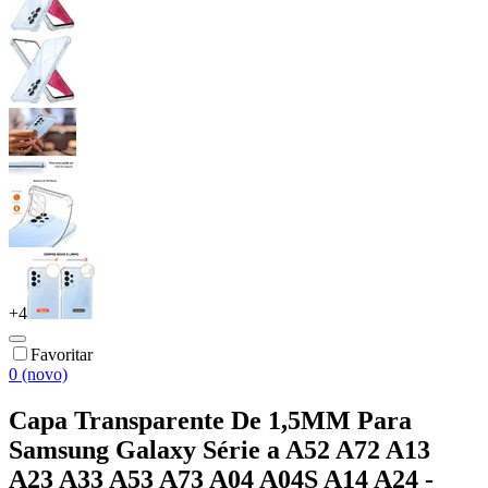
+
4
Favoritar
0 (novo)
Capa Transparente De 1,5MM Para
Samsung Galaxy Série a A52 A72 A13
A23 A33 A53 A73 A04 A04S A14 A24 -