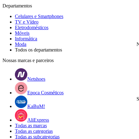
Departamentos
Celulares e Smartphones
TV e Vídeo
Eletrodomésticos
Móveis
Informática
Moda
N
Todos os departamentos
Nossas marcas e parceiros
Netshoes
Epoca Cosméticos
S
KaBuM!
AliExpress
Todas as marcas
Todas as categorias
Todas as subcategorias