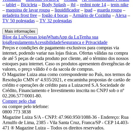
–
tablet
–
Bicicleta
–
Body Splash
–
jbl
–
redmi note 14
–
tenis nike
–
maquina de lavar roupa
–
liquidificador
–
ipad
–
guarda roupa
–
geladeira frost free
–
fogão 4 bocas
–
Armário de Cozinha
–
Alexa
–
TV 50 polegadas
–
TV 32 polegadas
Mais informações
Blog da Lu
Nossas lojas
WhatsApp da Lu
Tenha sua
loja
Regulamento
Acessibilidade
Segurança e Privacidade
Preços e condições de pagamento exclusivos para compras via
internet, podendo variar nas lojas físicas. Ofertas válidas na compra
de até 5 peças de cada produto por cliente, até o término dos nossos
estoques para internet. Caso os produtos apresentem divergências de
valores, o preço válido é o da sacola de compras.
O Magazine Luiza atua como correspondente no País, nos termos da
Resolução CMN nº 4.935/2021, e encaminha propostas de cartão de
crédito e operações de crédito para a Luizacred S.A Sociedade de
Crédito, Financiamento e Investimento inscrita no CNPJ sob o nº
02.206.577/0001-80.
Compre pelo chat
ou compre pelo telefone:
0800 773 3838
Magazine Luiza S/A - CNPJ: 47.960.950/1088-36 - Endereço: Rua
Arnulfo de Lima, 2385 - Vila Santa Cruz, Franca/SP - CEP 14.403-
471 ® Magazine Luiza – Todos os direitos reservados.