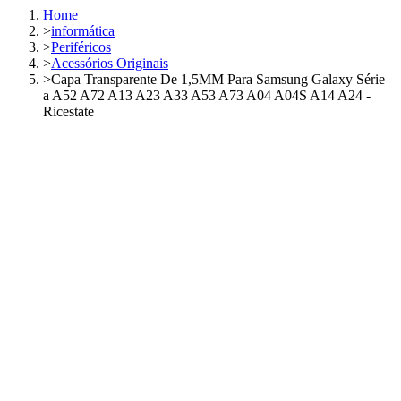
Home
>
informática
>
Periféricos
>
Acessórios Originais
>
Capa Transparente De 1,5MM Para Samsung Galaxy Série
a A52 A72 A13 A23 A33 A53 A73 A04 A04S A14 A24 -
Ricestate