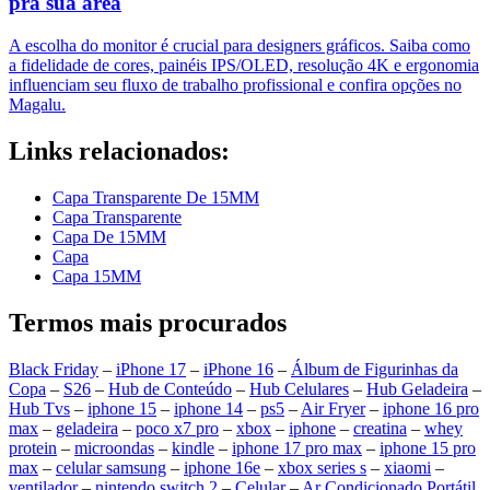
pra sua área
A escolha do monitor é crucial para designers gráficos. Saiba como
a fidelidade de cores, painéis IPS/OLED, resolução 4K e ergonomia
influenciam seu fluxo de trabalho profissional e confira opções no
Magalu.
Links relacionados:
Capa Transparente De 15MM
Capa Transparente
Capa De 15MM
Capa
Capa 15MM
Termos mais procurados
Black Friday
–
iPhone 17
–
iPhone 16
–
Álbum de Figurinhas da
Copa
–
S26
–
Hub de Conteúdo
–
Hub Celulares
–
Hub Geladeira
–
Hub Tvs
–
iphone 15
–
iphone 14
–
ps5
–
Air Fryer
–
iphone 16 pro
max
–
geladeira
–
poco x7 pro
–
xbox
–
iphone
–
creatina
–
whey
protein
–
microondas
–
kindle
–
iphone 17 pro max
–
iphone 15 pro
max
–
celular samsung
–
iphone 16e
–
xbox series s
–
xiaomi
–
ventilador
–
nintendo switch 2
–
Celular
–
Ar Condicionado Portátil