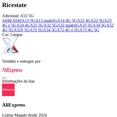
Ricestate
Adicional:
A53 5G
A04E
A04S
A13 5G
A13 quatroG
A14 4G 5G
A22 4G
A22 5G
A23
4G e 5G
A24 4G
A25 5G
A32 5G
A32 quatroG
A33 5G
A34 5G
A52
4G 5G
A52S 5G
A53 5G
A54 5G
A72 4G e 5G
A73 4G 5G
Cor:
Limpar
Vendido e entregue por
Informações da loja
AliExpress
Lojista Magalu desde 2024