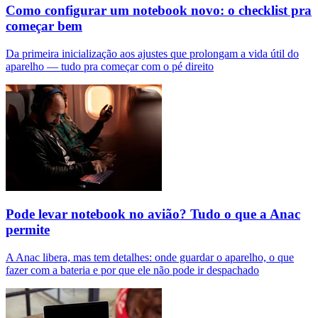
Como configurar um notebook novo: o checklist pra
começar bem
Da primeira inicialização aos ajustes que prolongam a vida útil do
aparelho — tudo pra começar com o pé direito
Pode levar notebook no avião? Tudo o que a Anac
permite
A Anac libera, mas tem detalhes: onde guardar o aparelho, o que
fazer com a bateria e por que ele não pode ir despachado