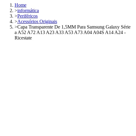
Home
>
informática
>
Periféricos
>
Acessórios Originais
>
Capa Transparente De 1,5MM Para Samsung Galaxy Série
a A52 A72 A13 A23 A33 A53 A73 A04 A04S A14 A24 -
Ricestate