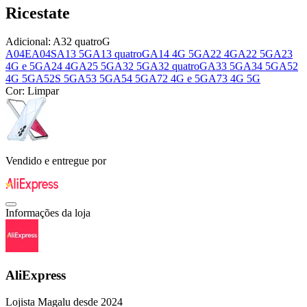
Ricestate
Adicional:
A32 quatroG
A04E
A04S
A13 5G
A13 quatroG
A14 4G 5G
A22 4G
A22 5G
A23
4G e 5G
A24 4G
A25 5G
A32 5G
A32 quatroG
A33 5G
A34 5G
A52
4G 5G
A52S 5G
A53 5G
A54 5G
A72 4G e 5G
A73 4G 5G
Cor:
Limpar
Vendido e entregue por
Informações da loja
AliExpress
Lojista Magalu desde 2024