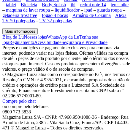
–
tablet
–
Bicicleta
–
Body Splash
–
jbl
–
redmi note 14
–
tenis nike
–
maquina de lavar roupa
–
liquidificador
–
ipad
–
guarda roupa
–
geladeira frost free
–
fogão 4 bocas
–
Armário de Cozinha
–
Alexa
–
TV 50 polegadas
–
TV 32 polegadas
Mais informações
Blog da Lu
Nossas lojas
WhatsApp da Lu
Tenha sua
loja
Regulamento
Acessibilidade
Segurança e Privacidade
Preços e condições de pagamento exclusivos para compras via
internet, podendo variar nas lojas físicas. Ofertas válidas na compra
de até 5 peças de cada produto por cliente, até o término dos nossos
estoques para internet. Caso os produtos apresentem divergências de
valores, o preço válido é o da sacola de compras.
O Magazine Luiza atua como correspondente no País, nos termos da
Resolução CMN nº 4.935/2021, e encaminha propostas de cartão de
crédito e operações de crédito para a Luizacred S.A Sociedade de
Crédito, Financiamento e Investimento inscrita no CNPJ sob o nº
02.206.577/0001-80.
Compre pelo chat
ou compre pelo telefone:
0800 773 3838
Magazine Luiza S/A - CNPJ: 47.960.950/1088-36 - Endereço: Rua
Arnulfo de Lima, 2385 - Vila Santa Cruz, Franca/SP - CEP 14.403-
471 ® Magazine Luiza – Todos os direitos reservados.