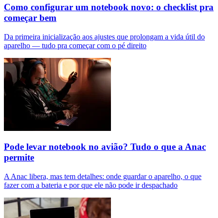
Como configurar um notebook novo: o checklist pra
começar bem
Da primeira inicialização aos ajustes que prolongam a vida útil do
aparelho — tudo pra começar com o pé direito
Pode levar notebook no avião? Tudo o que a Anac
permite
A Anac libera, mas tem detalhes: onde guardar o aparelho, o que
fazer com a bateria e por que ele não pode ir despachado