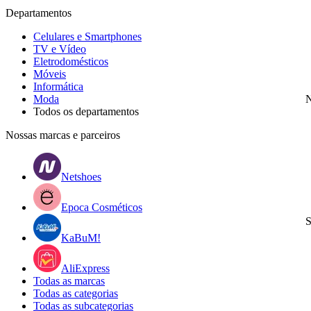
Departamentos
Celulares e Smartphones
TV e Vídeo
Eletrodomésticos
Móveis
Informática
Moda
N
Todos os departamentos
Nossas marcas e parceiros
Netshoes
Epoca Cosméticos
S
KaBuM!
AliExpress
Todas as marcas
Todas as categorias
Todas as subcategorias