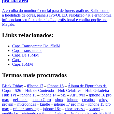
pra sua área
A escolha do monitor é crucial para designers gráficos. Saiba como
a fidelidade de cores, painéis IPS/OLED, resolução 4K e ergonomia
influenciam seu fluxo de trabalho profissional e confira opções no
Magalu.
Links relacionados:
Capa Transparente De 15MM
Capa Transparente
Capa De 15MM
Capa
Capa 15MM
Termos mais procurados
Black Friday
–
iPhone 17
–
iPhone 16
–
Álbum de Figurinhas da
Copa
–
S26
–
Hub de Conteúdo
–
Hub Celulares
–
Hub Geladeira
–
Hub Tvs
–
iphone 15
–
iphone 14
–
ps5
–
Air Fryer
–
iphone 16 pro
max
–
geladeira
–
poco x7 pro
–
xbox
–
iphone
–
creatina
–
whey
protein
–
microondas
–
kindle
–
iphone 17 pro max
–
iphone 15 pro
max
–
celular samsung
–
iphone 16e
–
xbox series s
–
xiaomi
–
ventilador
–
nintendo switch 2
–
Celular
–
Ar Condicionado Portátil