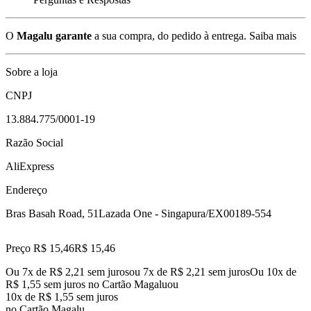
O
Magalu garante
a sua compra, do pedido à entrega.
Saiba mais
Sobre a loja
CNPJ
13.884.775/0001-19
Razão Social
AliExpress
Endereço
Bras Basah Road, 51
Lazada One - Singapura/EX
00189-554
Preço R$ 15,46
R$
15
,
46
Ou 7x de R$ 2,21 sem juros
ou
7
x de
R$ 2,21
sem juros
Ou 10x de
R$ 1,55 sem juros no Cartão Magalu
ou
10
x de
R$ 1,55
sem juros
no Cartão Magalu