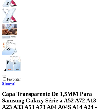
+
4
Favoritar
0 (novo)
Capa Transparente De 1,5MM Para
Samsung Galaxy Série a A52 A72 A13
A23 A33 A53 A73 A04 A04S A14 A24 -