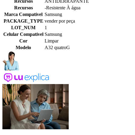
Recursos
ANTIDERRAPANTE
Recursos
-Resistente À água
Marca Compatível
Samsung
PACKAGE_TYPE
vender por peça
LOT_NUM
1
Celular Compatível
Samsung
Cor
Limpar
Modelo
A32 quatroG