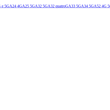
 e 5G
A24 4G
A25 5G
A32 5G
A32 quatroG
A33 5G
A34 5G
A52 4G 