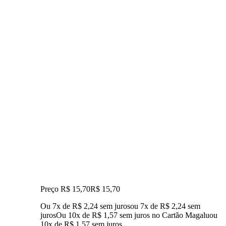
Preço R$ 15,70
R$
15
,
70
Ou 7x de R$ 2,24 sem juros
ou
7
x de
R$ 2,24
sem
juros
Ou 10x de R$ 1,57 sem juros no Cartão Magalu
ou
10
x de
R$ 1,57
sem juros