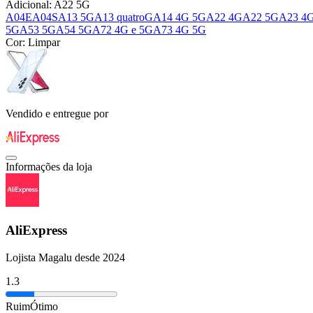
Adicional:
A22 5G
A04E
A04S
A13 5G
A13 quatroG
A14 4G 5G
A22 4G
A22 5G
A23 4G
5G
A53 5G
A54 5G
A72 4G e 5G
A73 4G 5G
Cor:
Limpar
Vendido e entregue por
Informações da loja
AliExpress
Lojista Magalu desde 2024
1.3
Ruim
Ótimo