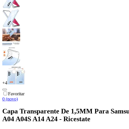
+
4
Favoritar
0 (novo)
Capa Transparente De 1,5MM Para Samsun
A04 A04S A14 A24 - Ricestate