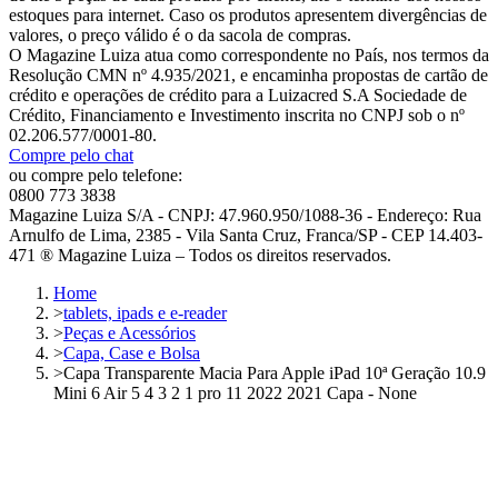
estoques para internet. Caso os produtos apresentem divergências de
valores, o preço válido é o da sacola de compras.
O Magazine Luiza atua como correspondente no País, nos termos da
Resolução CMN nº 4.935/2021, e encaminha propostas de cartão de
crédito e operações de crédito para a Luizacred S.A Sociedade de
Crédito, Financiamento e Investimento inscrita no CNPJ sob o nº
02.206.577/0001-80.
Compre pelo chat
ou compre pelo telefone:
0800 773 3838
Magazine Luiza S/A - CNPJ: 47.960.950/1088-36 - Endereço: Rua
Arnulfo de Lima, 2385 - Vila Santa Cruz, Franca/SP - CEP 14.403-
471 ® Magazine Luiza – Todos os direitos reservados.
Home
>
tablets, ipads e e-reader
>
Peças e Acessórios
>
Capa, Case e Bolsa
>
Capa Transparente Macia Para Apple iPad 10ª Geração 10.9
Mini 6 Air 5 4 3 2 1 pro 11 2022 2021 Capa - None