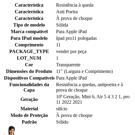
Característica
Resistência à queda
Característica
Anti Poeira
Característica
À prova de choque
Tipo de modelo
Sólida
Marca compatível
Para Apple iPad
Para IPad modelo
Ipad pro11 polegadas
Comprimento
11
PACKAGE_TYPE
vender por peça
LOT_NUM
1
Cor
Transparente
Dimensões do Produto
11" (Largura e Comprimento)
Dispositivos Compatíveis
Para Apple iPad
Funcionalidades da
Resistência a quedas, antipoeira e à
Capa
prova de choque
10ª Geração, Mini 6, Air 5 4 3 2 1, pro
Geração
11 2022 2021
Material
silício
Modo de Proteção
À prova de choque
Padrão
Sólido