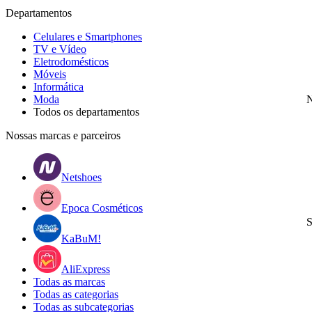
Departamentos
Celulares e Smartphones
TV e Vídeo
Eletrodomésticos
Móveis
Informática
Moda
N
Todos os departamentos
Nossas marcas e parceiros
Netshoes
Epoca Cosméticos
S
KaBuM!
AliExpress
Todas as marcas
Todas as categorias
Todas as subcategorias