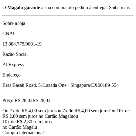
O
Magalu garante
a sua compra, do pedido à entrega.
Saiba mais
Sobre a loja
CNPJ
13.884.775/0001-19
Razão Social
AliExpress
Endereço
Bras Basah Road, 51
Lazada One - Singapura/EX
00189-554
Preço R$ 28,03
R$
28
,
03
Ou 7x de R$ 4,00 sem juros
ou
7
x de
R$ 4,00
sem juros
Ou 10x de
R$ 2,80 sem juros no Cartão Magalu
ou
10
x de
R$ 2,80
sem juros
no Cartão Magalu
Compra internacional