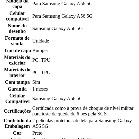
Modelo da
Para Samsung Galaxy A56 5G
capa
Celular
Para Samsung Galaxy A56 5G
compatível
Nome do
Samsung Galaxy A56 5G
desenho
Formato de
Unidade
venda
Tipo de capa
Bumper
Materiais do
PC, TPU
exterior
Materiais do
PC, TPU
interior
Com tampa
Sim
Garantia
1 meses
Celular
Samsung Galaxy A56 5G
Compatível
Certificada como à prova de choque de nível militar
Certificações
para teste de queda de 6 pés pela SGS
Conteúdo da
2 películas protetoras de tela para Samsung Galaxy
Embalagem
A56 5G
Cor
Preto