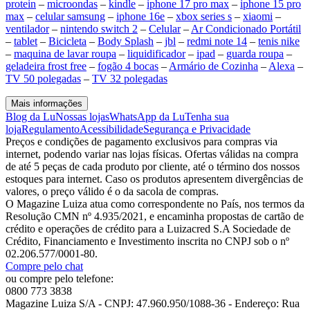
protein
–
microondas
–
kindle
–
iphone 17 pro max
–
iphone 15 pro
max
–
celular samsung
–
iphone 16e
–
xbox series s
–
xiaomi
–
ventilador
–
nintendo switch 2
–
Celular
–
Ar Condicionado Portátil
–
tablet
–
Bicicleta
–
Body Splash
–
jbl
–
redmi note 14
–
tenis nike
–
maquina de lavar roupa
–
liquidificador
–
ipad
–
guarda roupa
–
geladeira frost free
–
fogão 4 bocas
–
Armário de Cozinha
–
Alexa
–
TV 50 polegadas
–
TV 32 polegadas
Mais informações
Blog da Lu
Nossas lojas
WhatsApp da Lu
Tenha sua
loja
Regulamento
Acessibilidade
Segurança e Privacidade
Preços e condições de pagamento exclusivos para compras via
internet, podendo variar nas lojas físicas. Ofertas válidas na compra
de até 5 peças de cada produto por cliente, até o término dos nossos
estoques para internet. Caso os produtos apresentem divergências de
valores, o preço válido é o da sacola de compras.
O Magazine Luiza atua como correspondente no País, nos termos da
Resolução CMN nº 4.935/2021, e encaminha propostas de cartão de
crédito e operações de crédito para a Luizacred S.A Sociedade de
Crédito, Financiamento e Investimento inscrita no CNPJ sob o nº
02.206.577/0001-80.
Compre pelo chat
ou compre pelo telefone:
0800 773 3838
Magazine Luiza S/A - CNPJ: 47.960.950/1088-36 - Endereço: Rua