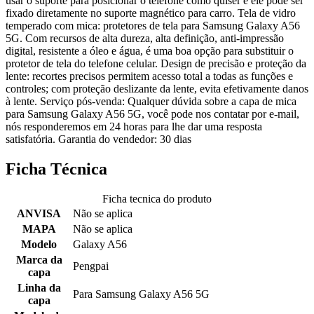
usar o suporte para posicionar o telefone como quiser e ele pode ser
fixado diretamente no suporte magnético para carro. Tela de vidro
temperado com mica: protetores de tela para Samsung Galaxy A56
5G. Com recursos de alta dureza, alta definição, anti-impressão
digital, resistente a óleo e água, é uma boa opção para substituir o
protetor de tela do telefone celular. Design de precisão e proteção da
lente: recortes precisos permitem acesso total a todas as funções e
controles; com proteção deslizante da lente, evita efetivamente danos
à lente. Serviço pós-venda: Qualquer dúvida sobre a capa de mica
para Samsung Galaxy A56 5G, você pode nos contatar por e-mail,
nós responderemos em 24 horas para lhe dar uma resposta
satisfatória. Garantia do vendedor: 30 dias
Ficha Técnica
Ficha tecnica do produto
ANVISA
Não se aplica
MAPA
Não se aplica
Modelo
Galaxy A56
Marca da
Pengpai
capa
Linha da
Para Samsung Galaxy A56 5G
capa