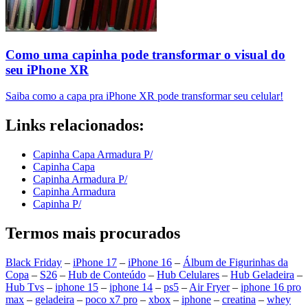
Como uma capinha pode transformar o visual do
seu iPhone XR
Saiba como a capa pra iPhone XR pode transformar seu celular!
Links relacionados:
Capinha Capa Armadura P/
Capinha Capa
Capinha Armadura P/
Capinha Armadura
Capinha P/
Termos mais procurados
Black Friday
–
iPhone 17
–
iPhone 16
–
Álbum de Figurinhas da
Copa
–
S26
–
Hub de Conteúdo
–
Hub Celulares
–
Hub Geladeira
–
Hub Tvs
–
iphone 15
–
iphone 14
–
ps5
–
Air Fryer
–
iphone 16 pro
max
–
geladeira
–
poco x7 pro
–
xbox
–
iphone
–
creatina
–
whey