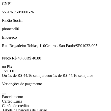
CNPJ
55.476.750/0001-26
Razão Social
phonecell01
Endereço
Rua Brigadeiro Tobias, 110
Centro - Sao Paulo/SP
01032-905
Preço R$ 40,80
R$
40
,
80
no Pix
15% OFF
Ou 1x de R$ 44,16 sem juros
ou
1
x de
R$ 44,16
sem juros
Ver opções de pagamento
Parcelamento
Cartão Luiza
Cartão de crédito
Tabela de parcelas de Cartão