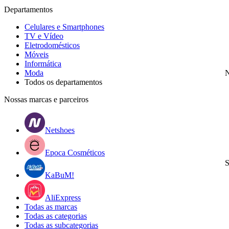
Departamentos
Celulares e Smartphones
TV e Vídeo
Eletrodomésticos
Móveis
Informática
Moda
N
Todos os departamentos
Nossas marcas e parceiros
Netshoes
Epoca Cosméticos
S
KaBuM!
AliExpress
Todas as marcas
Todas as categorias
Todas as subcategorias