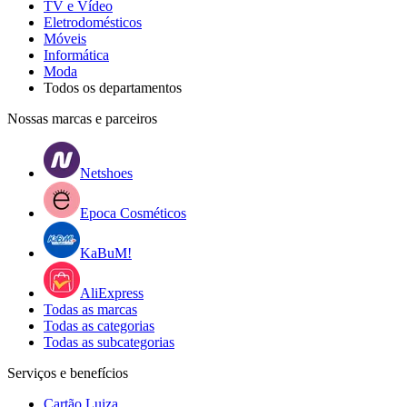
TV e Vídeo
Eletrodomésticos
Móveis
Informática
Moda
Todos os departamentos
Nossas marcas e parceiros
Netshoes
Epoca Cosméticos
KaBuM!
AliExpress
Todas as marcas
Todas as categorias
Todas as subcategorias
Serviços e benefícios
Cartão Luiza