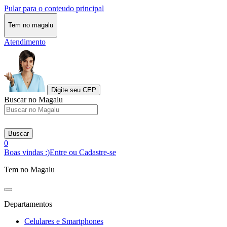
Pular para o conteudo principal
Tem no magalu
Atendimento
Digite seu CEP
Buscar no Magalu
Buscar
0
Boas vindas :)
Entre ou Cadastre-se
Tem no Magalu
Departamentos
Celulares e Smartphones