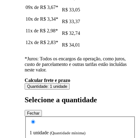
09x de
R$ 3,67
*
R$ 33,05
10x de
R$ 3,34
*
R$ 33,37
11x de
R$ 2,98
*
R$ 32,74
12x de
R$ 2,83
*
R$ 34,01
*Juros: Todos os encargos da operação, como juros,
custo de parcelamento e outras tarifas estão incluídas
neste valor.
Calcular frete e prazo
Quantidade:
1 unidade
Selecione a quantidade
Fechar
1 unidade
(Quantidade mínima)