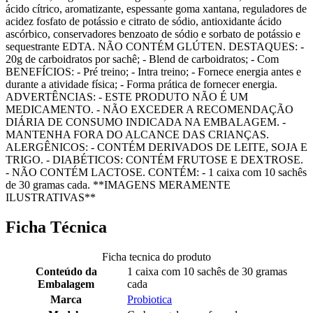
ácido cítrico, aromatizante, espessante goma xantana, reguladores de
acidez fosfato de potássio e citrato de sódio, antioxidante ácido
ascórbico, conservadores benzoato de sódio e sorbato de potássio e
sequestrante EDTA. NÃO CONTÉM GLÚTEN. DESTAQUES: -
20g de carboidratos por sachê; - Blend de carboidratos; - Com
BENEFÍCIOS: - Pré treino; - Intra treino; - Fornece energia antes e
durante a atividade física; - Forma prática de fornecer energia.
ADVERTÊNCIAS: - ESTE PRODUTO NÃO É UM
MEDICAMENTO. - NÃO EXCEDER A RECOMENDAÇÃO
DIÁRIA DE CONSUMO INDICADA NA EMBALAGEM. -
MANTENHA FORA DO ALCANCE DAS CRIANÇAS.
ALERGÊNICOS: - CONTÉM DERIVADOS DE LEITE, SOJA E
TRIGO. - DIABÉTICOS: CONTÉM FRUTOSE E DEXTROSE.
- NÃO CONTÉM LACTOSE. CONTÉM: - 1 caixa com 10 sachês
de 30 gramas cada. **IMAGENS MERAMENTE
ILUSTRATIVAS**
Ficha Técnica
Ficha tecnica do produto
Conteúdo da
1 caixa com 10 sachês de 30 gramas
Embalagem
cada
Marca
Probiotica