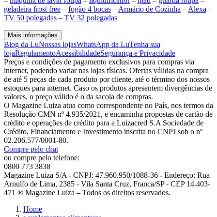
–
maquina de lavar roupa
–
liquidificador
–
ipad
–
guarda roupa
–
geladeira frost free
–
fogão 4 bocas
–
Armário de Cozinha
–
Alexa
–
TV 50 polegadas
–
TV 32 polegadas
Mais informações
Blog da Lu
Nossas lojas
WhatsApp da Lu
Tenha sua
loja
Regulamento
Acessibilidade
Segurança e Privacidade
Preços e condições de pagamento exclusivos para compras via
internet, podendo variar nas lojas físicas. Ofertas válidas na compra
de até 5 peças de cada produto por cliente, até o término dos nossos
estoques para internet. Caso os produtos apresentem divergências de
valores, o preço válido é o da sacola de compras.
O Magazine Luiza atua como correspondente no País, nos termos da
Resolução CMN nº 4.935/2021, e encaminha propostas de cartão de
crédito e operações de crédito para a Luizacred S.A Sociedade de
Crédito, Financiamento e Investimento inscrita no CNPJ sob o nº
02.206.577/0001-80.
Compre pelo chat
ou compre pelo telefone:
0800 773 3838
Magazine Luiza S/A - CNPJ: 47.960.950/1088-36 - Endereço: Rua
Arnulfo de Lima, 2385 - Vila Santa Cruz, Franca/SP - CEP 14.403-
471 ® Magazine Luiza – Todos os direitos reservados.
Home