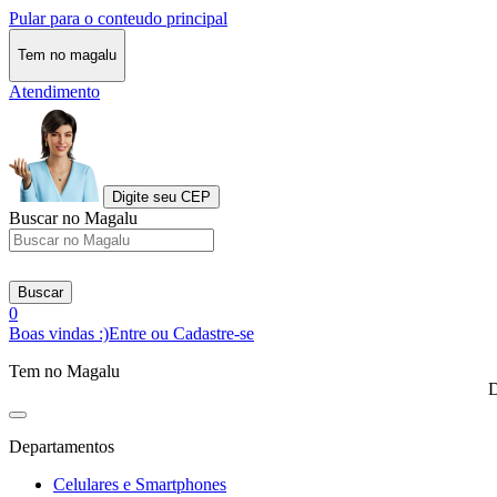
Pular para o conteudo principal
Tem no magalu
Atendimento
Digite seu CEP
Buscar no Magalu
Buscar
0
Boas vindas :)
Entre ou Cadastre-se
Tem no Magalu
D
Departamentos
Celulares e Smartphones