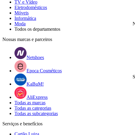
TV e Vídeo
Eletrodomésticos
Móveis
Informática
Moda
N
Todos os departamentos
Nossas marcas e parceiros
Netshoes
Epoca Cosméticos
S
KaBuM!
AliExpress
Todas as marcas
Todas as categorias
Todas as subcategorias
Serviços e benefícios
Cartão Luiza