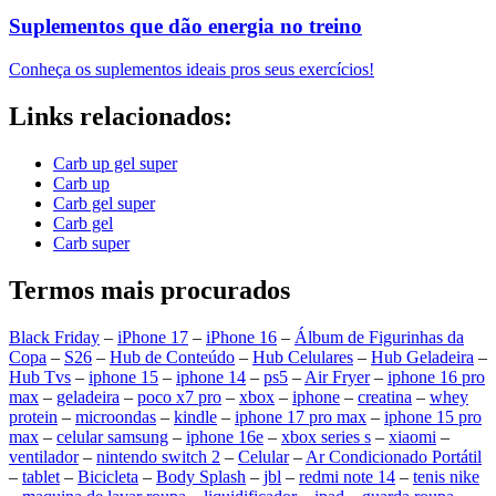
Suplementos que dão energia no treino
Conheça os suplementos ideais pros seus exercícios!
Links relacionados:
Carb up gel super
Carb up
Carb gel super
Carb gel
Carb super
Termos mais procurados
Black Friday
–
iPhone 17
–
iPhone 16
–
Álbum de Figurinhas da
Copa
–
S26
–
Hub de Conteúdo
–
Hub Celulares
–
Hub Geladeira
–
Hub Tvs
–
iphone 15
–
iphone 14
–
ps5
–
Air Fryer
–
iphone 16 pro
max
–
geladeira
–
poco x7 pro
–
xbox
–
iphone
–
creatina
–
whey
protein
–
microondas
–
kindle
–
iphone 17 pro max
–
iphone 15 pro
max
–
celular samsung
–
iphone 16e
–
xbox series s
–
xiaomi
–
ventilador
–
nintendo switch 2
–
Celular
–
Ar Condicionado Portátil
–
tablet
–
Bicicleta
–
Body Splash
–
jbl
–
redmi note 14
–
tenis nike