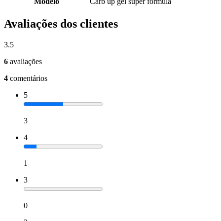
Modelo
Carb up gel super formula
Avaliações dos clientes
3.5
6
avaliações
4
comentários
5
3
4
1
3
0