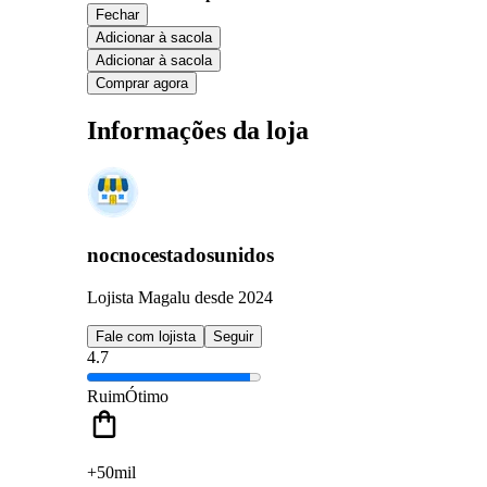
Fechar
Adicionar à sacola
Adicionar à sacola
Comprar agora
Informações da loja
nocnocestadosunidos
Lojista Magalu desde 2024
Fale com lojista
Seguir
4.7
Ruim
Ótimo
+50mil