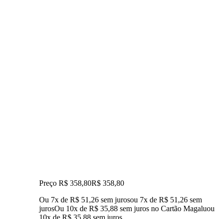
Preço R$ 358,80
R$
358
,
80
Ou 7x de R$ 51,26 sem juros
ou
7
x de
R$ 51,26
sem
juros
Ou 10x de R$ 35,88 sem juros no Cartão Magalu
ou
10
x de
R$ 35,88
sem juros