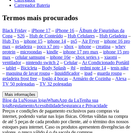
Carregador Bateria
Termos mais procurados
Black Friday
–
iPhone 17
–
iPhone 16
–
Álbum de Figurinhas da
Copa
–
S26
–
Hub de Conteúdo
–
Hub Celulares
–
Hub Geladeira
–
Hub Tvs
–
iphone 15
–
iphone 14
–
ps5
–
Air Fryer
–
iphone 16 pro
max
–
geladeira
–
poco x7 pro
–
xbox
–
iphone
–
creatina
–
whey
protein
–
microondas
–
kindle
–
iphone 17 pro max
–
iphone 15 pro
max
–
celular samsung
–
iphone 16e
–
xbox series s
–
xiaomi
–
ventilador
–
nintendo switch 2
–
Celular
–
Ar Condicionado Portátil
–
tablet
–
Bicicleta
–
Body Splash
–
jbl
–
redmi note 14
–
tenis nike
–
maquina de lavar roupa
–
liquidificador
–
ipad
–
guarda roupa
–
geladeira frost free
–
fogão 4 bocas
–
Armário de Cozinha
–
Alexa
–
TV 50 polegadas
–
TV 32 polegadas
Mais informações
Blog da Lu
Nossas lojas
WhatsApp da Lu
Tenha sua
loja
Regulamento
Acessibilidade
Segurança e Privacidade
Preços e condições de pagamento exclusivos para compras via
internet, podendo variar nas lojas físicas. Ofertas válidas na compra
de até 5 peças de cada produto por cliente, até o término dos nossos
estoques para internet. Caso os produtos apresentem divergências de
valores, o preço válido é o da sacola de compras.