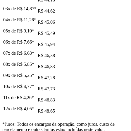
03x de
R$ 14,87
*
R$ 44,62
04x de
R$ 11,26
*
R$ 45,06
05x de
R$ 9,10
*
R$ 45,49
06x de
R$ 7,66
*
R$ 45,94
07x de
R$ 6,63
*
R$ 46,38
08x de
R$ 5,85
*
R$ 46,83
09x de
R$ 5,25
*
R$ 47,28
10x de
R$ 4,77
*
R$ 47,73
11x de
R$ 4,26
*
R$ 46,83
12x de
R$ 4,05
*
R$ 48,65
*Juros: Todos os encargos da operação, como juros, custo de
parcelamento e outras tarifas estão incluídas neste valor.