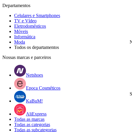
Departamentos
Celulares e Smartphones
TV e Vídeo
Eletrodomésticos
Móveis
Informática
Moda
N
Todos os departamentos
Nossas marcas e parceiros
Netshoes
Epoca Cosméticos
S
KaBuM!
AliExpress
Todas as marcas
Todas as categorias
Todas as subcategorias