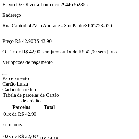
Flavio De Oliveira Lourenco 29446362865
Endereço
Rua Cantori, 42
Vila Andrade - Sao Paulo/SP
05728-020
Preço R$ 42,90
R$
42
,
90
Ou 1x de R$ 42,90 sem juros
ou
1
x de
R$ 42,90
sem juros
Ver opções de pagamento
Parcelamento
Cartão Luiza
Cartão de crédito
Tabela de parcelas de Cartão
de crédito
Parcelas
Total
01x de
R$ 42,90
sem juros
02x de
R$ 22,09
*
R$ 44,18