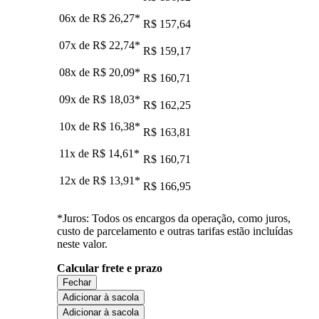
06x de
R$ 26,27
*
R$ 157,64
07x de
R$ 22,74
*
R$ 159,17
08x de
R$ 20,09
*
R$ 160,71
09x de
R$ 18,03
*
R$ 162,25
10x de
R$ 16,38
*
R$ 163,81
11x de
R$ 14,61
*
R$ 160,71
12x de
R$ 13,91
*
R$ 166,95
*Juros: Todos os encargos da operação, como juros,
custo de parcelamento e outras tarifas estão incluídas
neste valor.
Calcular frete e prazo
Fechar
Adicionar à sacola
Adicionar à sacola