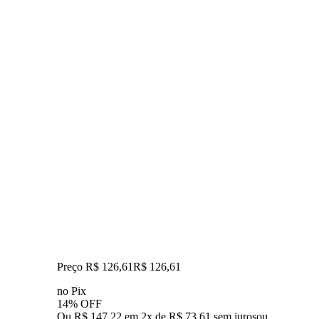
Preço R$ 126,61
R$
126
,
61
no Pix
14% OFF
Ou R$ 147,22 em 2x de R$ 73,61 sem juros
ou