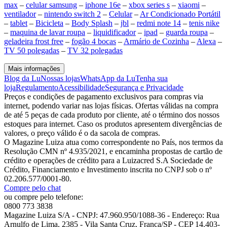
max
–
celular samsung
–
iphone 16e
–
xbox series s
–
xiaomi
–
ventilador
–
nintendo switch 2
–
Celular
–
Ar Condicionado Portátil
–
tablet
–
Bicicleta
–
Body Splash
–
jbl
–
redmi note 14
–
tenis nike
–
maquina de lavar roupa
–
liquidificador
–
ipad
–
guarda roupa
–
geladeira frost free
–
fogão 4 bocas
–
Armário de Cozinha
–
Alexa
–
TV 50 polegadas
–
TV 32 polegadas
Mais informações
Blog da Lu
Nossas lojas
WhatsApp da Lu
Tenha sua
loja
Regulamento
Acessibilidade
Segurança e Privacidade
Preços e condições de pagamento exclusivos para compras via
internet, podendo variar nas lojas físicas. Ofertas válidas na compra
de até 5 peças de cada produto por cliente, até o término dos nossos
estoques para internet. Caso os produtos apresentem divergências de
valores, o preço válido é o da sacola de compras.
O Magazine Luiza atua como correspondente no País, nos termos da
Resolução CMN nº 4.935/2021, e encaminha propostas de cartão de
crédito e operações de crédito para a Luizacred S.A Sociedade de
Crédito, Financiamento e Investimento inscrita no CNPJ sob o nº
02.206.577/0001-80.
Compre pelo chat
ou compre pelo telefone:
0800 773 3838
Magazine Luiza S/A - CNPJ: 47.960.950/1088-36 - Endereço: Rua
Arnulfo de Lima, 2385 - Vila Santa Cruz, Franca/SP - CEP 14.403-