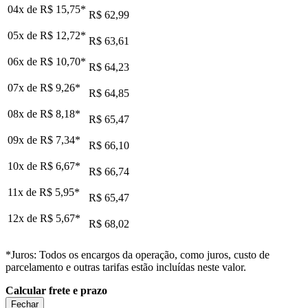
04x de
R$ 15,75
*
R$ 62,99
05x de
R$ 12,72
*
R$ 63,61
06x de
R$ 10,70
*
R$ 64,23
07x de
R$ 9,26
*
R$ 64,85
08x de
R$ 8,18
*
R$ 65,47
09x de
R$ 7,34
*
R$ 66,10
10x de
R$ 6,67
*
R$ 66,74
11x de
R$ 5,95
*
R$ 65,47
12x de
R$ 5,67
*
R$ 68,02
*Juros: Todos os encargos da operação, como juros, custo de
parcelamento e outras tarifas estão incluídas neste valor.
Calcular frete e prazo
Fechar