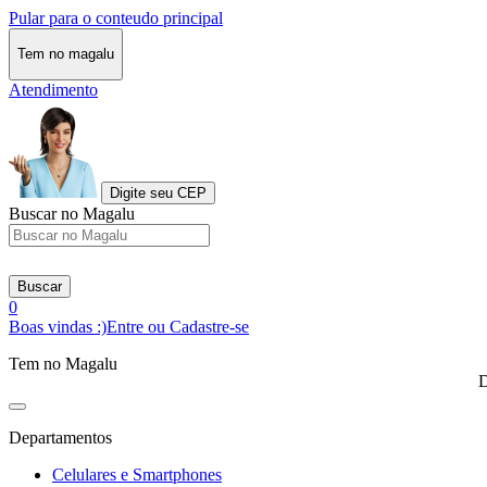
Pular para o conteudo principal
Tem no magalu
Atendimento
Digite seu CEP
Buscar no Magalu
Buscar
0
Boas vindas :)
Entre ou Cadastre-se
Tem no Magalu
D
Departamentos
Celulares e Smartphones