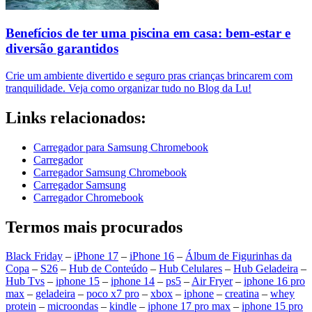
Benefícios de ter uma piscina em casa: bem-estar e
diversão garantidos
Crie um ambiente divertido e seguro pras crianças brincarem com
tranquilidade. Veja como organizar tudo no Blog da Lu!
Links relacionados:
Carregador para Samsung Chromebook
Carregador
Carregador Samsung Chromebook
Carregador Samsung
Carregador Chromebook
Termos mais procurados
Black Friday
–
iPhone 17
–
iPhone 16
–
Álbum de Figurinhas da
Copa
–
S26
–
Hub de Conteúdo
–
Hub Celulares
–
Hub Geladeira
–
Hub Tvs
–
iphone 15
–
iphone 14
–
ps5
–
Air Fryer
–
iphone 16 pro
max
–
geladeira
–
poco x7 pro
–
xbox
–
iphone
–
creatina
–
whey
protein
–
microondas
–
kindle
–
iphone 17 pro max
–
iphone 15 pro