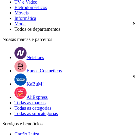
TV e Vídeo
Eletrodomésticos
Móveis
Informática
Moda
N
Todos os departamentos
Nossas marcas e parceiros
Netshoes
Epoca Cosméticos
S
KaBuM!
AliExpress
Todas as marcas
Todas as categorias
Todas as subcategorias
Serviços e benefícios
Cartão Luiza