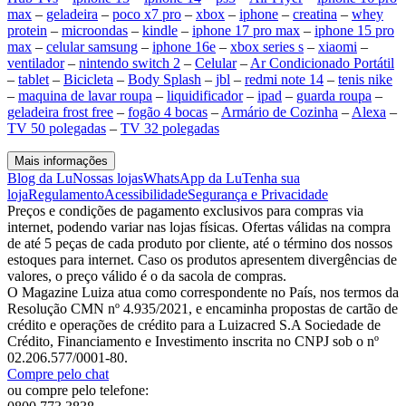
max
–
geladeira
–
poco x7 pro
–
xbox
–
iphone
–
creatina
–
whey
protein
–
microondas
–
kindle
–
iphone 17 pro max
–
iphone 15 pro
max
–
celular samsung
–
iphone 16e
–
xbox series s
–
xiaomi
–
ventilador
–
nintendo switch 2
–
Celular
–
Ar Condicionado Portátil
–
tablet
–
Bicicleta
–
Body Splash
–
jbl
–
redmi note 14
–
tenis nike
–
maquina de lavar roupa
–
liquidificador
–
ipad
–
guarda roupa
–
geladeira frost free
–
fogão 4 bocas
–
Armário de Cozinha
–
Alexa
–
TV 50 polegadas
–
TV 32 polegadas
Mais informações
Blog da Lu
Nossas lojas
WhatsApp da Lu
Tenha sua
loja
Regulamento
Acessibilidade
Segurança e Privacidade
Preços e condições de pagamento exclusivos para compras via
internet, podendo variar nas lojas físicas. Ofertas válidas na compra
de até 5 peças de cada produto por cliente, até o término dos nossos
estoques para internet. Caso os produtos apresentem divergências de
valores, o preço válido é o da sacola de compras.
O Magazine Luiza atua como correspondente no País, nos termos da
Resolução CMN nº 4.935/2021, e encaminha propostas de cartão de
crédito e operações de crédito para a Luizacred S.A Sociedade de
Crédito, Financiamento e Investimento inscrita no CNPJ sob o nº
02.206.577/0001-80.
Compre pelo chat
ou compre pelo telefone: