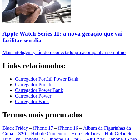
Apple Watch Series 11: a nova geração que vai
facilitar seu dia
Mais inteligente, rápido e conectado pra acompanhar seu ritmo
Links relacionados:
Carregador Portátil Power Bank
Carregador Portátil
Carregador Power Bank
Carregador Power
Carregador Bank
Termos mais procurados
Black Friday
–
iPhone 17
–
iPhone 16
–
Álbum de Figurinhas da
Copa
–
S26
–
Hub de Conteúdo
–
Hub Celulares
–
Hub Geladeira
–
Hub Tvs
–
iphone 15
–
iphone 14
–
ps5
–
Air Fryer
–
iphone 16 pro