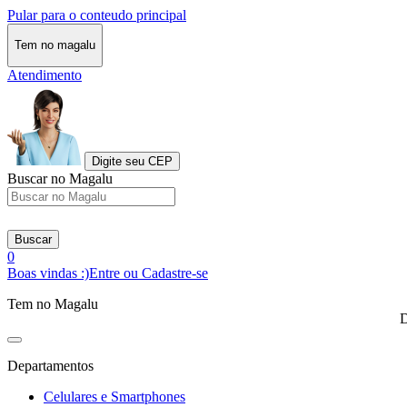
Pular para o conteudo principal
Tem no magalu
Atendimento
Digite seu CEP
Buscar no Magalu
Buscar
0
Boas vindas :)
Entre ou Cadastre-se
Tem no Magalu
D
Departamentos
Celulares e Smartphones