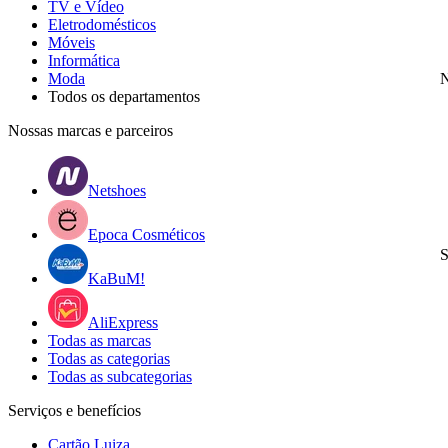
TV e Vídeo
Eletrodomésticos
Móveis
Informática
Moda
N
Todos os departamentos
Nossas marcas e parceiros
Netshoes
Epoca Cosméticos
S
KaBuM!
AliExpress
Todas as marcas
Todas as categorias
Todas as subcategorias
Serviços e benefícios
Cartão Luiza