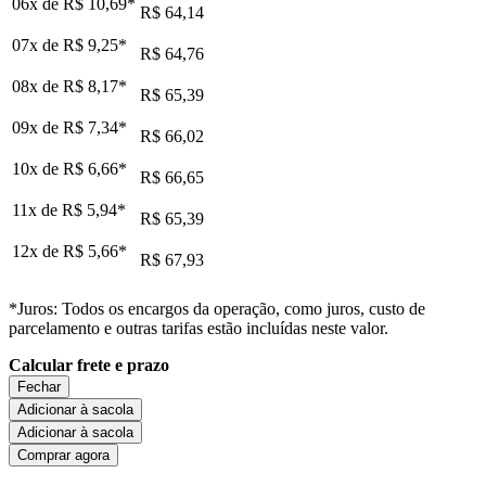
06x de
R$ 10,69
*
R$ 64,14
07x de
R$ 9,25
*
R$ 64,76
08x de
R$ 8,17
*
R$ 65,39
09x de
R$ 7,34
*
R$ 66,02
10x de
R$ 6,66
*
R$ 66,65
11x de
R$ 5,94
*
R$ 65,39
12x de
R$ 5,66
*
R$ 67,93
*Juros: Todos os encargos da operação, como juros, custo de
parcelamento e outras tarifas estão incluídas neste valor.
Calcular frete e prazo
Fechar
Adicionar à sacola
Adicionar à sacola
Comprar agora