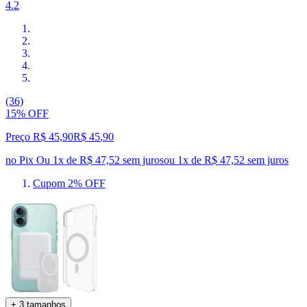
4.2
(36)
15% OFF
Preço R$ 45,90
R$
45
,
90
no Pix
Ou 1x de R$ 47,52 sem juros
ou
1
x de
R$ 47,52
sem juros
Cupom 2% OFF
+ 3 tamanhos