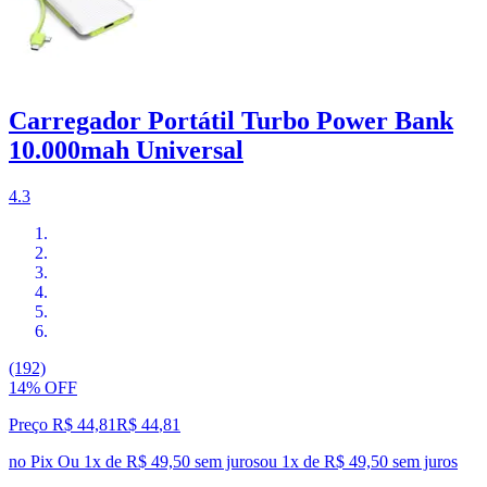
Carregador Portátil Turbo Power Bank
10.000mah Universal
4.3
(192)
14% OFF
Preço R$ 44,81
R$
44
,
81
no Pix
Ou 1x de R$ 49,50 sem juros
ou
1
x de
R$ 49,50
sem juros