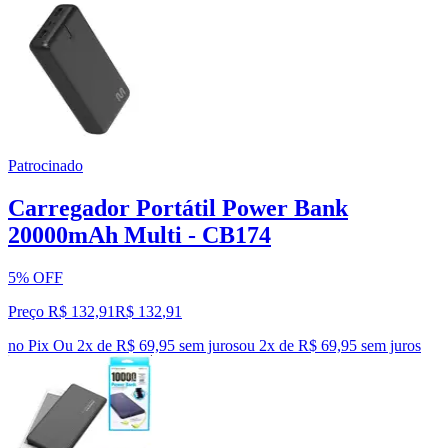
Patrocinado
Carregador Portátil Power Bank
20000mAh Multi - CB174
5% OFF
Preço R$ 132,91
R$
132
,
91
no Pix
Ou 2x de R$ 69,95 sem juros
ou
2
x de
R$ 69,95
sem juros