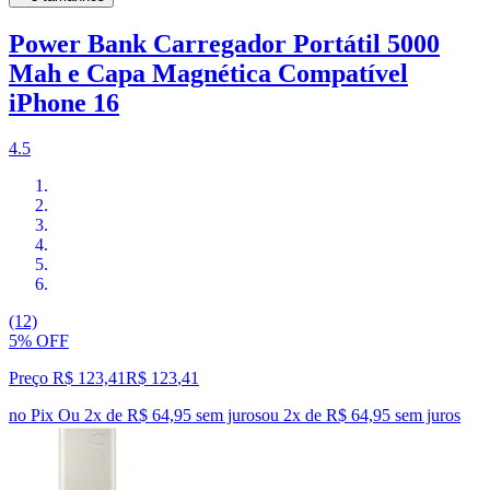
Power Bank Carregador Portátil 5000
Mah e Capa Magnética Compatível
iPhone 16
4.5
(12)
5% OFF
Preço R$ 123,41
R$
123
,
41
no Pix
Ou 2x de R$ 64,95 sem juros
ou
2
x de
R$ 64,95
sem juros