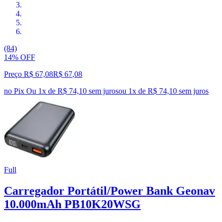
(84)
14% OFF
Preço R$ 67,08
R$
67
,
08
no Pix
Ou 1x de R$ 74,10 sem juros
ou
1
x de
R$ 74,10
sem juros
Full
Carregador Portátil/Power Bank Geonav
10.000mAh PB10K20WSG