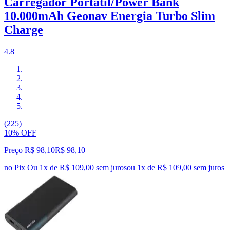
Carregador Portátil/Power Bank
10.000mAh Geonav Energia Turbo Slim
Charge
4.8
(225)
10% OFF
Preço R$ 98,10
R$
98
,
10
no Pix
Ou 1x de R$ 109,00 sem juros
ou
1
x de
R$ 109,00
sem juros