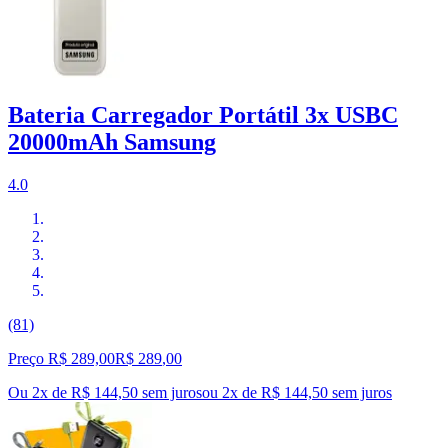
Bateria Carregador Portátil 3x USBC
20000mAh Samsung
4.0
(81)
Preço R$ 289,00
R$
289
,
00
Ou 2x de R$ 144,50 sem juros
ou
2
x de
R$ 144,50
sem juros