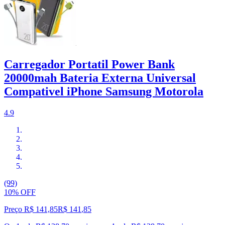
Carregador Portatil Power Bank
20000mah Bateria Externa Universal
Compativel iPhone Samsung Motorola
4.9
(99)
10% OFF
Preço R$ 141,85
R$
141
,
85