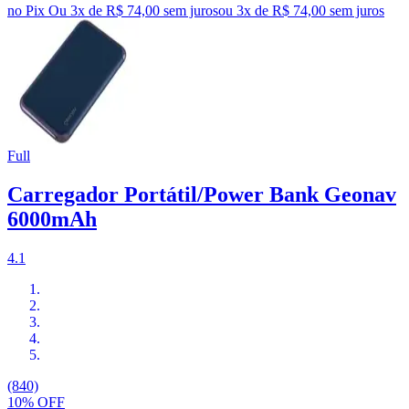
no Pix
Ou 3x de R$ 74,00 sem juros
ou
3
x de
R$ 74,00
sem juros
Full
Carregador Portátil/Power Bank Geonav
6000mAh
4.1
(840)
10% OFF