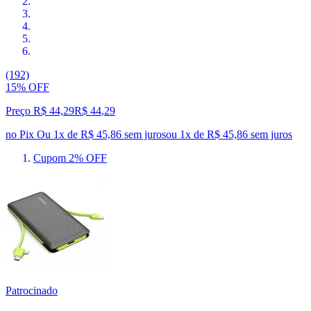
(192)
15% OFF
Preço R$ 44,29
R$
44
,
29
no Pix
Ou 1x de R$ 45,86 sem juros
ou
1
x de
R$ 45,86
sem juros
Cupom 2% OFF
Patrocinado