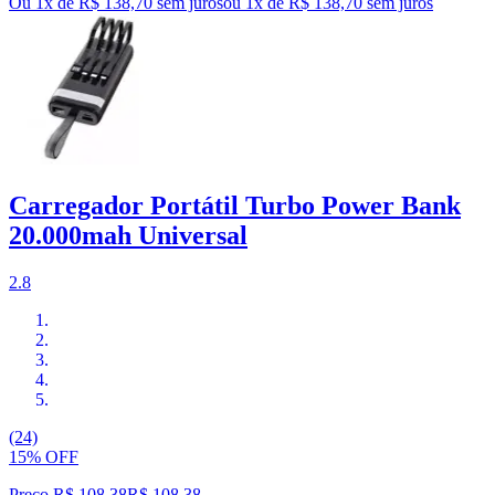
Ou 1x de R$ 138,70 sem juros
ou
1
x de
R$ 138,70
sem juros
Carregador Portátil Turbo Power Bank
20.000mah Universal
2.8
(24)
15% OFF
Preço R$ 108,38
R$
108
,
38