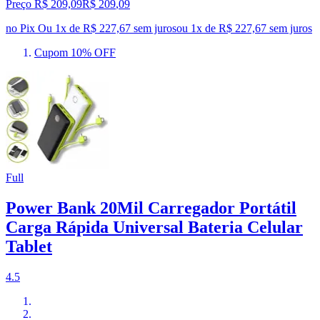
Preço R$ 209,09
R$
209
,
09
no Pix
Ou 1x de R$ 227,67 sem juros
ou
1
x de
R$ 227,67
sem juros
Cupom 10% OFF
Full
Power Bank 20Mil Carregador Portátil
Carga Rápida Universal Bateria Celular
Tablet
4.5