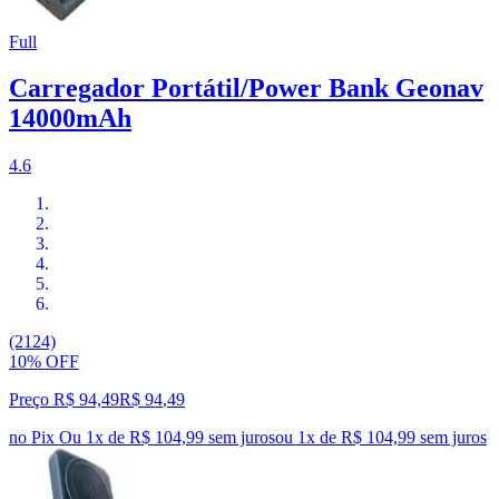
Full
Carregador Portátil/Power Bank Geonav
14000mAh
4.6
(2124)
10% OFF
Preço R$ 94,49
R$
94
,
49
no Pix
Ou 1x de R$ 104,99 sem juros
ou
1
x de
R$ 104,99
sem juros