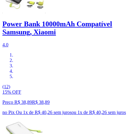
Power Bank 10000mAh Compatível
Samsung, Xiaomi
4.0
(12)
15% OFF
Preço R$ 38,89
R$
38
,
89
no Pix
Ou 1x de R$ 40,26 sem juros
ou
1
x de
R$ 40,26
sem juros