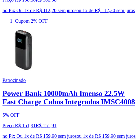
no Pix
Ou 1x de R$ 112,20 sem juros
ou
1
x de
R$ 112,20
sem juros
Cupom 2% OFF
Patrocinado
Power Bank 10000mAh Imenso 22.5W
Fast Charge Cabos Integrados IMSC4008
5% OFF
Preço R$ 151,91
R$
151
,
91
no Pix
Ou 1x de R$ 159,90 sem juros
ou
1
x de
R$ 159,90
sem juros