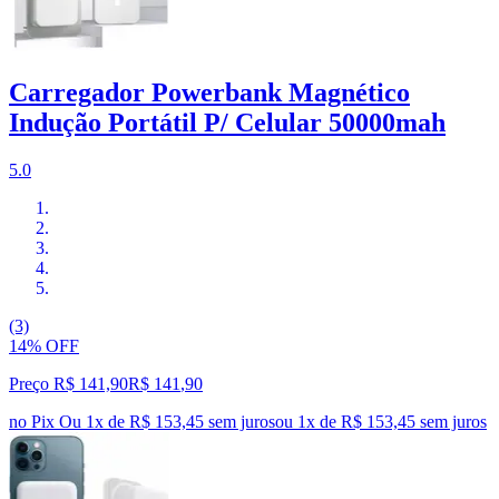
Carregador Powerbank Magnético
Indução Portátil P/ Celular 50000mah
5.0
(3)
14% OFF
Preço R$ 141,90
R$
141
,
90
no Pix
Ou 1x de R$ 153,45 sem juros
ou
1
x de
R$ 153,45
sem juros