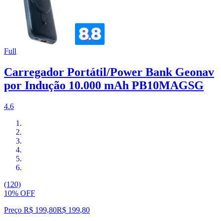
Full
Carregador Portátil/Power Bank Geonav
por Indução 10.000 mAh PB10MAGSG
4.6
(120)
10% OFF
Preço R$ 199,80
R$
199
,
80