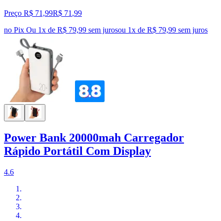
Preço R$ 71,99
R$
71
,
99
no Pix
Ou 1x de R$ 79,99 sem juros
ou
1
x de
R$ 79,99
sem juros
Power Bank 20000mah Carregador
Rápido Portátil Com Display
4.6