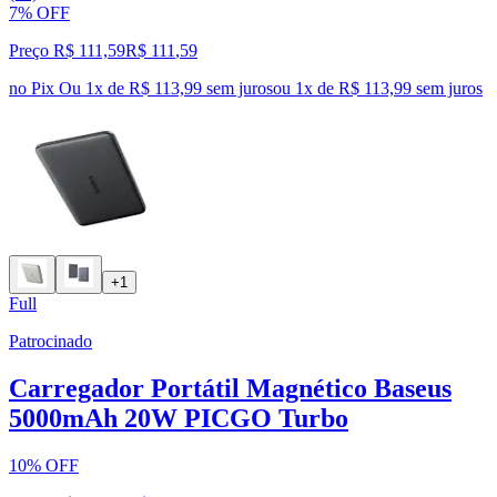
7% OFF
Preço R$ 111,59
R$
111
,
59
no Pix
Ou 1x de R$ 113,99 sem juros
ou
1
x de
R$ 113,99
sem juros
+1
Full
Patrocinado
Carregador Portátil Magnético Baseus
5000mAh 20W PICGO Turbo
10% OFF