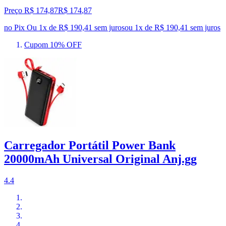
Preço R$ 174,87
R$
174
,
87
no Pix
Ou 1x de R$ 190,41 sem juros
ou
1
x de
R$ 190,41
sem juros
Cupom 10% OFF
Carregador Portátil Power Bank
20000mAh Universal Original Anj.gg
4.4