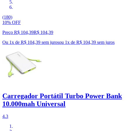
(180)
10% OFF
Preço R$ 104,39
R$
104
,
39
Ou 1x de R$ 104,39 sem juros
ou
1
x de
R$ 104,39
sem juros
Carregador Portátil Turbo Power Bank
10.000mah Universal
4.3