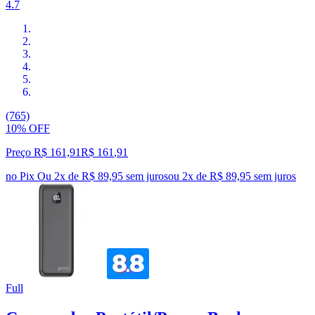
4.7
(765)
10% OFF
Preço R$ 161,91
R$
161
,
91
no Pix
Ou 2x de R$ 89,95 sem juros
ou
2
x de
R$ 89,95
sem juros
Full