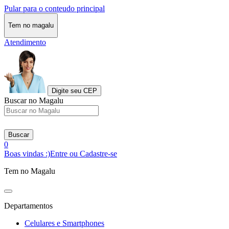
Pular para o conteudo principal
Tem no magalu
Atendimento
Digite seu CEP
Buscar no Magalu
Buscar
0
Boas vindas :)
Entre ou Cadastre-se
Tem no Magalu
Departamentos
Celulares e Smartphones