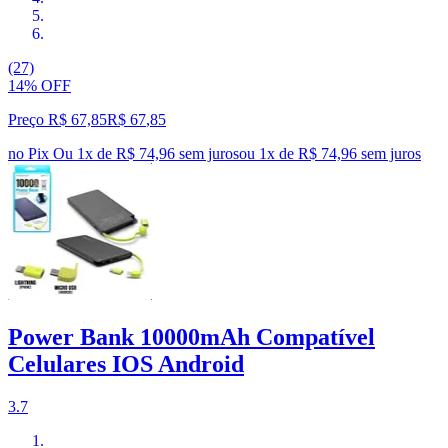
(27)
14% OFF
Preço R$ 67,85
R$
67
,
85
no Pix
Ou 1x de R$ 74,96 sem juros
ou
1
x de
R$ 74,96
sem juros
Power Bank 10000mAh Compatível
Celulares IOS Android
3.7