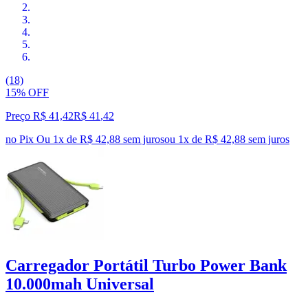
(18)
15% OFF
Preço R$ 41,42
R$
41
,
42
no Pix
Ou 1x de R$ 42,88 sem juros
ou
1
x de
R$ 42,88
sem juros
Carregador Portátil Turbo Power Bank
10.000mah Universal