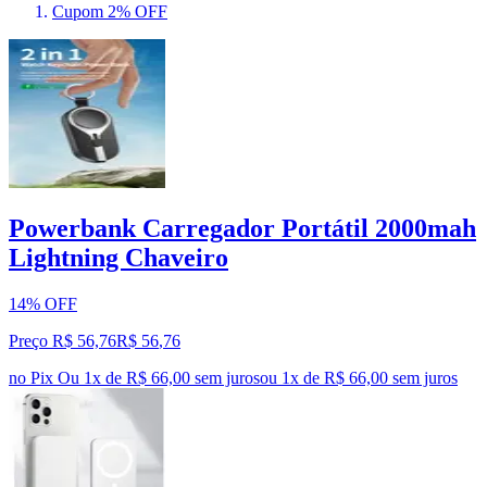
Cupom 2% OFF
Powerbank Carregador Portátil 2000mah
Lightning Chaveiro
14% OFF
Preço R$ 56,76
R$
56
,
76
no Pix
Ou 1x de R$ 66,00 sem juros
ou
1
x de
R$ 66,00
sem juros