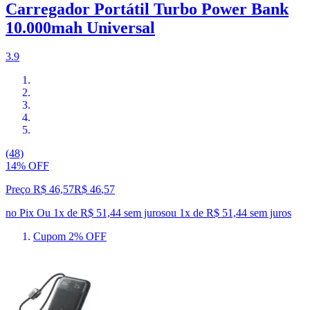
Carregador Portátil Turbo Power Bank
10.000mah Universal
3.9
(48)
14% OFF
Preço R$ 46,57
R$
46
,
57
no Pix
Ou 1x de R$ 51,44 sem juros
ou
1
x de
R$ 51,44
sem juros
Cupom 2% OFF