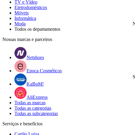
TV e Vídeo
Eletrodomésticos
Móveis
Informática
Moda
N
Todos os departamentos
Nossas marcas e parceiros
Netshoes
Epoca Cosméticos
S
KaBuM!
AliExpress
Todas as marcas
Todas as categorias
Todas as subcategorias
Serviços e benefícios
Cartão Luiza