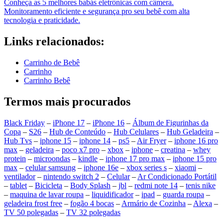
Conheça as 5 melhores babás eletrônicas com câmera.
Monitoramento eficiente e segurança pro seu bebê com alta
tecnologia e praticidade.
Links relacionados:
Carrinho de Bebê
Carrinho
Carrinho Bebê
Termos mais procurados
Black Friday
–
iPhone 17
–
iPhone 16
–
Álbum de Figurinhas da
Copa
–
S26
–
Hub de Conteúdo
–
Hub Celulares
–
Hub Geladeira
–
Hub Tvs
–
iphone 15
–
iphone 14
–
ps5
–
Air Fryer
–
iphone 16 pro
max
–
geladeira
–
poco x7 pro
–
xbox
–
iphone
–
creatina
–
whey
protein
–
microondas
–
kindle
–
iphone 17 pro max
–
iphone 15 pro
max
–
celular samsung
–
iphone 16e
–
xbox series s
–
xiaomi
–
ventilador
–
nintendo switch 2
–
Celular
–
Ar Condicionado Portátil
–
tablet
–
Bicicleta
–
Body Splash
–
jbl
–
redmi note 14
–
tenis nike
–
maquina de lavar roupa
–
liquidificador
–
ipad
–
guarda roupa
–
geladeira frost free
–
fogão 4 bocas
–
Armário de Cozinha
–
Alexa
–
TV 50 polegadas
–
TV 32 polegadas