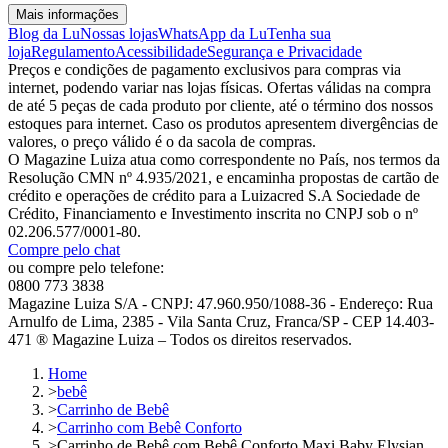
Mais informações
Blog da Lu
Nossas lojas
WhatsApp da Lu
Tenha sua
loja
Regulamento
Acessibilidade
Segurança e Privacidade
Preços e condições de pagamento exclusivos para compras via
internet, podendo variar nas lojas físicas. Ofertas válidas na compra
de até 5 peças de cada produto por cliente, até o término dos nossos
estoques para internet. Caso os produtos apresentem divergências de
valores, o preço válido é o da sacola de compras.
O Magazine Luiza atua como correspondente no País, nos termos da
Resolução CMN nº 4.935/2021, e encaminha propostas de cartão de
crédito e operações de crédito para a Luizacred S.A Sociedade de
Crédito, Financiamento e Investimento inscrita no CNPJ sob o nº
02.206.577/0001-80.
Compre pelo chat
ou compre pelo telefone:
0800 773 3838
Magazine Luiza S/A - CNPJ: 47.960.950/1088-36 - Endereço: Rua
Arnulfo de Lima, 2385 - Vila Santa Cruz, Franca/SP - CEP 14.403-
471 ® Magazine Luiza – Todos os direitos reservados.
Home
>
bebê
>
Carrinho de Bebê
>
Carrinho com Bebê Conforto
>
Carrinho de Bebê com Bebê Conforto Maxi Baby Elysian