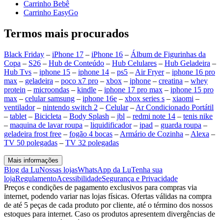
Carrinho Bebê
Carrinho EasyGo
Termos mais procurados
Black Friday
–
iPhone 17
–
iPhone 16
–
Álbum de Figurinhas da
Copa
–
S26
–
Hub de Conteúdo
–
Hub Celulares
–
Hub Geladeira
–
Hub Tvs
–
iphone 15
–
iphone 14
–
ps5
–
Air Fryer
–
iphone 16 pro
max
–
geladeira
–
poco x7 pro
–
xbox
–
iphone
–
creatina
–
whey
protein
–
microondas
–
kindle
–
iphone 17 pro max
–
iphone 15 pro
max
–
celular samsung
–
iphone 16e
–
xbox series s
–
xiaomi
–
ventilador
–
nintendo switch 2
–
Celular
–
Ar Condicionado Portátil
–
tablet
–
Bicicleta
–
Body Splash
–
jbl
–
redmi note 14
–
tenis nike
–
maquina de lavar roupa
–
liquidificador
–
ipad
–
guarda roupa
–
geladeira frost free
–
fogão 4 bocas
–
Armário de Cozinha
–
Alexa
–
TV 50 polegadas
–
TV 32 polegadas
Mais informações
Blog da Lu
Nossas lojas
WhatsApp da Lu
Tenha sua
loja
Regulamento
Acessibilidade
Segurança e Privacidade
Preços e condições de pagamento exclusivos para compras via
internet, podendo variar nas lojas físicas. Ofertas válidas na compra
de até 5 peças de cada produto por cliente, até o término dos nossos
estoques para internet. Caso os produtos apresentem divergências de