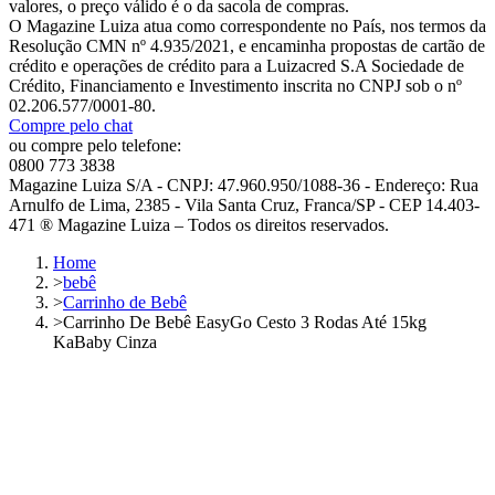
valores, o preço válido é o da sacola de compras.
O Magazine Luiza atua como correspondente no País, nos termos da
Resolução CMN nº 4.935/2021, e encaminha propostas de cartão de
crédito e operações de crédito para a Luizacred S.A Sociedade de
Crédito, Financiamento e Investimento inscrita no CNPJ sob o nº
02.206.577/0001-80.
Compre pelo chat
ou compre pelo telefone:
0800 773 3838
Magazine Luiza S/A - CNPJ: 47.960.950/1088-36 - Endereço: Rua
Arnulfo de Lima, 2385 - Vila Santa Cruz, Franca/SP - CEP 14.403-
471 ® Magazine Luiza – Todos os direitos reservados.
Home
>
bebê
>
Carrinho de Bebê
>
Carrinho De Bebê EasyGo Cesto 3 Rodas Até 15kg
KaBaby Cinza