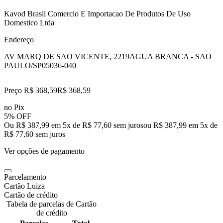
Kavod Brasil Comercio E Importacao De Produtos De Uso
Domestico Ltda
Endereço
AV MARQ DE SAO VICENTE, 2219
AGUA BRANCA - SAO
PAULO/SP
05036-040
Preço R$ 368,59
R$
368
,
59
no Pix
5% OFF
Ou R$ 387,99 em 5x de R$ 77,60 sem juros
ou
R$ 387,99
em
5
x de
R$ 77,60
sem juros
Ver opções de pagamento
Parcelamento
Cartão Luiza
Cartão de crédito
Tabela de parcelas de Cartão
de crédito