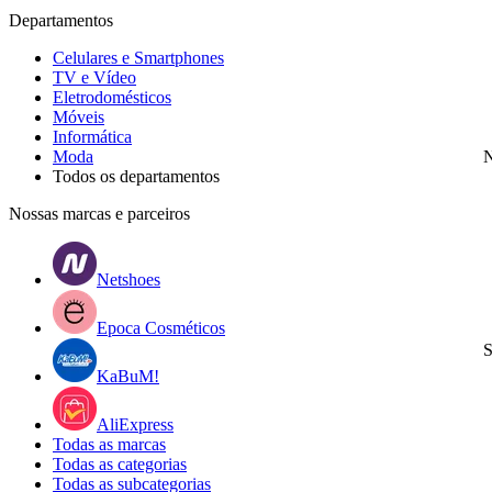
Departamentos
Celulares e Smartphones
TV e Vídeo
Eletrodomésticos
Móveis
Informática
Moda
N
Todos os departamentos
Nossas marcas e parceiros
Netshoes
Epoca Cosméticos
S
KaBuM!
AliExpress
Todas as marcas
Todas as categorias
Todas as subcategorias