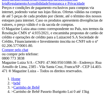
loja
Regulamento
Acessibilidade
Segurança e Privacidade
Preços e condições de pagamento exclusivos para compras via
internet, podendo variar nas lojas físicas. Ofertas válidas na compra
de até 5 peças de cada produto por cliente, até o término dos nossos
estoques para internet. Caso os produtos apresentem divergências de
valores, o preço válido é o da sacola de compras.
O Magazine Luiza atua como correspondente no País, nos termos da
Resolução CMN nº 4.935/2021, e encaminha propostas de cartão de
crédito e operações de crédito para a Luizacred S.A Sociedade de
Crédito, Financiamento e Investimento inscrita no CNPJ sob o nº
02.206.577/0001-80.
Compre pelo chat
ou compre pelo telefone:
0800 773 3838
Magazine Luiza S/A - CNPJ: 47.960.950/1088-36 - Endereço: Rua
Arnulfo de Lima, 2385 - Vila Santa Cruz, Franca/SP - CEP 14.403-
471 ® Magazine Luiza – Todos os direitos reservados.
Home
>
bebê
>
Carrinho de Bebê
>
Carrinho de Bebê Passeio Burigotto Lui 0 até 15kg