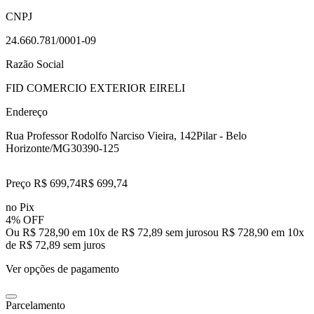
CNPJ
24.660.781/0001-09
Razão Social
FID COMERCIO EXTERIOR EIRELI
Endereço
Rua Professor Rodolfo Narciso Vieira, 142
Pilar - Belo
Horizonte/MG
30390-125
Preço R$ 699,74
R$
699
,
74
no Pix
4% OFF
Ou R$ 728,90 em 10x de R$ 72,89 sem juros
ou
R$ 728,90
em
10
x
de
R$ 72,89
sem juros
Ver opções de pagamento
Parcelamento