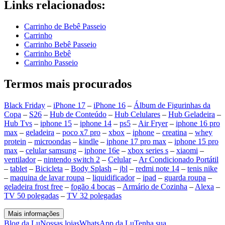
Links relacionados:
Carrinho de Bebê Passeio
Carrinho
Carrinho Bebê Passeio
Carrinho Bebê
Carrinho Passeio
Termos mais procurados
Black Friday
–
iPhone 17
–
iPhone 16
–
Álbum de Figurinhas da
Copa
–
S26
–
Hub de Conteúdo
–
Hub Celulares
–
Hub Geladeira
–
Hub Tvs
–
iphone 15
–
iphone 14
–
ps5
–
Air Fryer
–
iphone 16 pro
max
–
geladeira
–
poco x7 pro
–
xbox
–
iphone
–
creatina
–
whey
protein
–
microondas
–
kindle
–
iphone 17 pro max
–
iphone 15 pro
max
–
celular samsung
–
iphone 16e
–
xbox series s
–
xiaomi
–
ventilador
–
nintendo switch 2
–
Celular
–
Ar Condicionado Portátil
–
tablet
–
Bicicleta
–
Body Splash
–
jbl
–
redmi note 14
–
tenis nike
–
maquina de lavar roupa
–
liquidificador
–
ipad
–
guarda roupa
–
geladeira frost free
–
fogão 4 bocas
–
Armário de Cozinha
–
Alexa
–
TV 50 polegadas
–
TV 32 polegadas
Mais informações
Blog da Lu
Nossas lojas
WhatsApp da Lu
Tenha sua