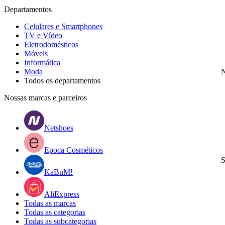
Departamentos
Celulares e Smartphones
TV e Vídeo
Eletrodomésticos
Móveis
Informática
Moda
N
Todos os departamentos
Nossas marcas e parceiros
Netshoes
Epoca Cosméticos
S
KaBuM!
AliExpress
Todas as marcas
Todas as categorias
Todas as subcategorias