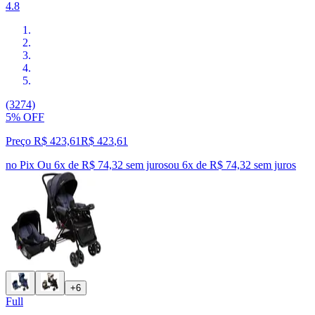
4.8
(3274)
5% OFF
Preço R$ 423,61
R$
423
,
61
no Pix
Ou 6x de R$ 74,32 sem juros
ou
6
x de
R$ 74,32
sem juros
+6
Full