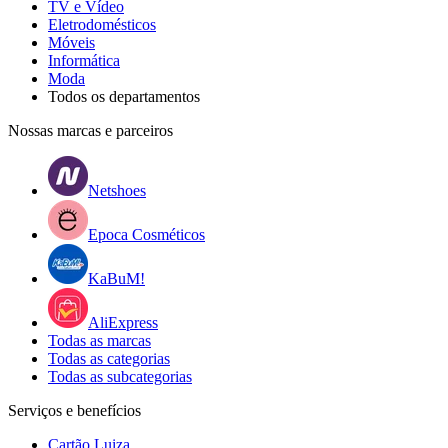
TV e Vídeo
Eletrodomésticos
Móveis
Informática
Moda
Todos os departamentos
Nossas marcas e parceiros
Netshoes
Epoca Cosméticos
KaBuM!
AliExpress
Todas as marcas
Todas as categorias
Todas as subcategorias
Serviços e benefícios
Cartão Luiza