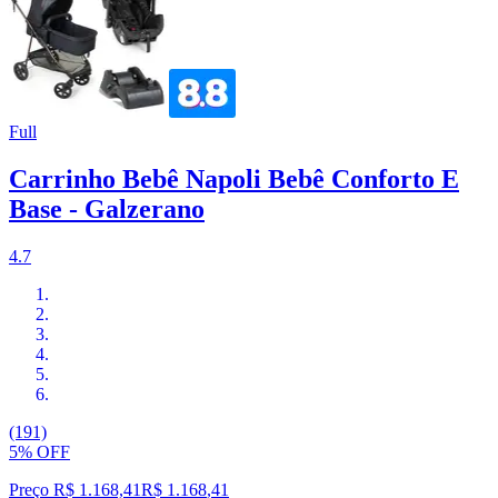
Full
Carrinho Bebê Napoli Bebê Conforto E
Base - Galzerano
4.7
(191)
5% OFF
Preço R$ 1.168,41
R$
1.168
,
41