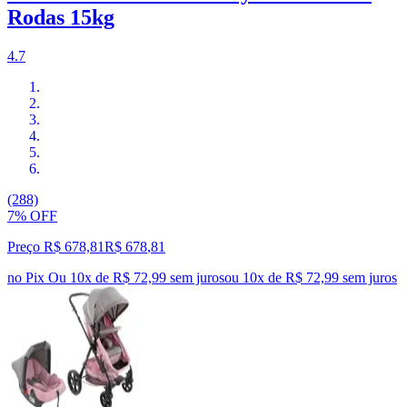
Rodas 15kg
4.7
(288)
7% OFF
Preço R$ 678,81
R$
678
,
81
no Pix
Ou 10x de R$ 72,99 sem juros
ou
10
x de
R$ 72,99
sem juros