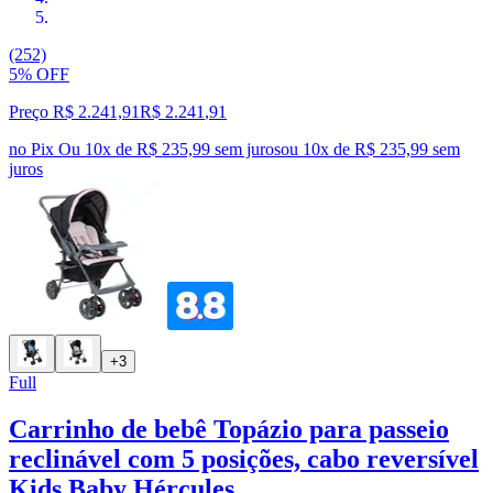
(252)
5% OFF
Preço R$ 2.241,91
R$
2.241
,
91
no Pix
Ou 10x de R$ 235,99 sem juros
ou
10
x de
R$ 235,99
sem
juros
+3
Full
Carrinho de bebê Topázio para passeio
reclinável com 5 posições, cabo reversível
Kids Baby Hércules