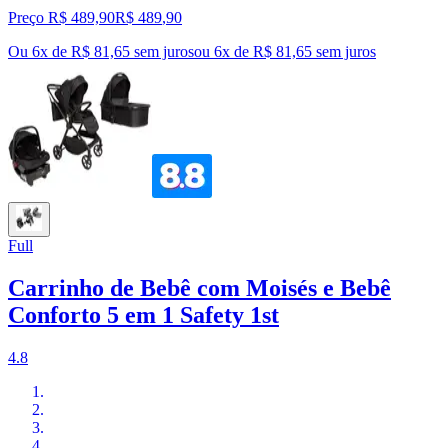
Preço R$ 489,90
R$
489
,
90
Ou 6x de R$ 81,65 sem juros
ou
6
x de
R$ 81,65
sem juros
Full
Carrinho de Bebê com Moisés e Bebê
Conforto 5 em 1 Safety 1st
4.8