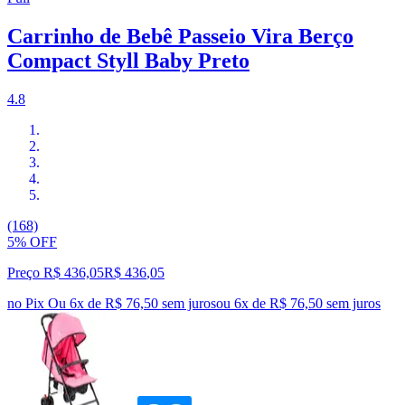
Carrinho de Bebê Passeio Vira Berço
Compact Styll Baby Preto
4.8
(168)
5% OFF
Preço R$ 436,05
R$
436
,
05
no Pix
Ou 6x de R$ 76,50 sem juros
ou
6
x de
R$ 76,50
sem juros