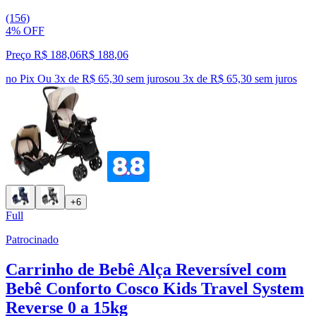
(156)
4% OFF
Preço R$ 188,06
R$
188
,
06
no Pix
Ou 3x de R$ 65,30 sem juros
ou
3
x de
R$ 65,30
sem juros
+6
Full
Patrocinado
Carrinho de Bebê Alça Reversível com
Bebê Conforto Cosco Kids Travel System
Reverse 0 a 15kg