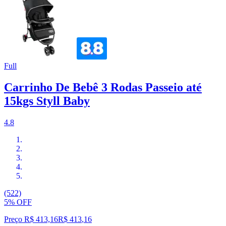
Full
Carrinho De Bebê 3 Rodas Passeio até
15kgs Styll Baby
4.8
(522)
5% OFF
Preço R$ 413,16
R$
413
,
16