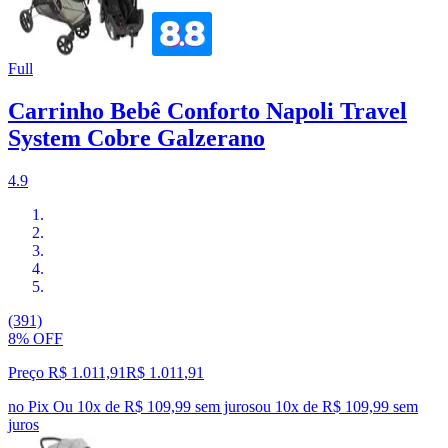
Full
Carrinho Bebê Conforto Napoli Travel
System Cobre Galzerano
4.9
(391)
8% OFF
Preço R$ 1.011,91
R$
1.011
,
91
no Pix
Ou 10x de R$ 109,99 sem juros
ou
10
x de
R$ 109,99
sem
juros