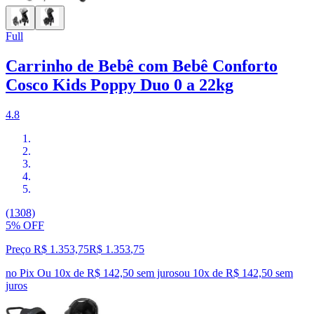
Full
Carrinho de Bebê com Bebê Conforto
Cosco Kids Poppy Duo 0 a 22kg
4.8
(1308)
5% OFF
Preço R$ 1.353,75
R$
1.353
,
75
no Pix
Ou 10x de R$ 142,50 sem juros
ou
10
x de
R$ 142,50
sem
juros