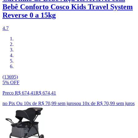
Bebê Conforto Cosco Kids Travel System
Reverse 0 a 15kg
4.7
(13695)
5% OFF
Preço R$ 674,41
R$
674
,
41
no Pix
Ou 10x de R$ 70,99 sem juros
ou
10
x de
R$ 70,99
sem juros