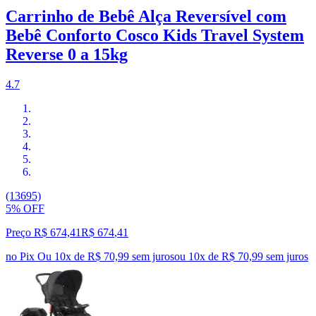
Carrinho de Bebê Alça Reversível com
Bebê Conforto Cosco Kids Travel System
Reverse 0 a 15kg
4.7
(13695)
5% OFF
Preço R$ 674,41
R$
674
,
41
no Pix
Ou 10x de R$ 70,99 sem juros
ou
10
x de
R$ 70,99
sem juros