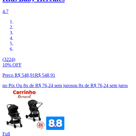
4.7
(3224)
10% OFF
Preço R$ 548,91
R$
548
,
91
no Pix
Ou 8x de R$ 76,24 sem juros
ou
8
x de
R$ 76,24
sem juros
Full