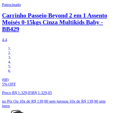
Patrocinado
Carrinho Passeio Beyond 2 em 1 Assento
Moisés 0-15kgs Cinza Multikids Baby -
BB429
4.4
(68)
5% OFF
Preço R$ 1.329,05
R$
1.329
,
05
no Pix
Ou 10x de R$ 139,90 sem juros
ou
10
x de
R$ 139,90
sem
juros