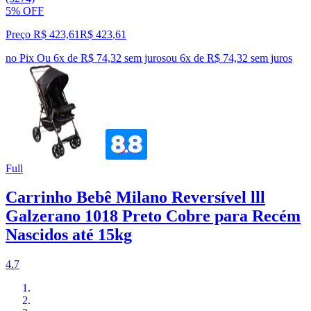
5% OFF
Preço R$ 423,61
R$
423
,
61
no Pix
Ou 6x de R$ 74,32 sem juros
ou
6
x de
R$ 74,32
sem juros
Full
Carrinho Bebê Milano Reversível lll
Galzerano 1018 Preto Cobre para Recém
Nascidos até 15kg
4.7