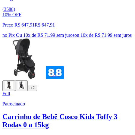
(3588)
10% OFF
Preço R$ 647,91
R$
647
,
91
no Pix
Ou 10x de R$ 71,99 sem juros
ou
10
x de
R$ 71,99
sem juros
+2
Full
Patrocinado
Carrinho de Bebê Cosco Kids Toffy 3
Rodas 0 a 15kg