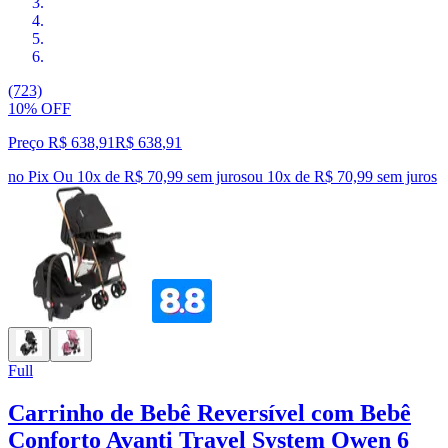
(723)
10% OFF
Preço R$ 638,91
R$
638
,
91
no Pix
Ou 10x de R$ 70,99 sem juros
ou
10
x de
R$ 70,99
sem juros
Full
Carrinho de Bebê Reversível com Bebê
Conforto Avanti Travel System Owen 6