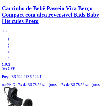
Carrinho de Bebê Passeio Vira Berço
Compact com alça reversível Kids Baby
Hércules Preto
4.8
(182)
5% OFF
Preço R$ 522,41
R$
522
,
41
no Pix
Ou 7x de R$ 78,56 sem juros
ou
7
x de
R$ 78,56
sem juros