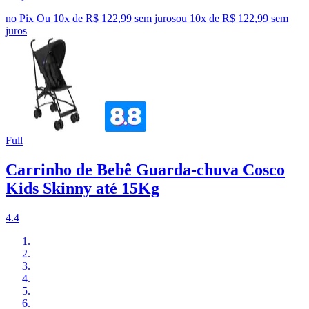
no Pix
Ou 10x de R$ 122,99 sem juros
ou
10
x de
R$ 122,99
sem
juros
Full
Carrinho de Bebê Guarda-chuva Cosco
Kids Skinny até 15Kg
4.4