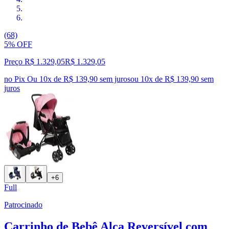
(68)
5% OFF
Preço R$ 1.329,05
R$
1.329
,
05
no Pix
Ou 10x de R$ 139,90 sem juros
ou
10
x de
R$ 139,90
sem
juros
+6
Full
Patrocinado
Carrinho de Bebê Alça Reversível com