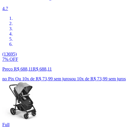
4.7
(13695)
7% OFF
Preço R$ 688,11
R$
688
,
11
no Pix
Ou 10x de R$ 73,99 sem juros
ou
10
x de
R$ 73,99
sem juros
Full