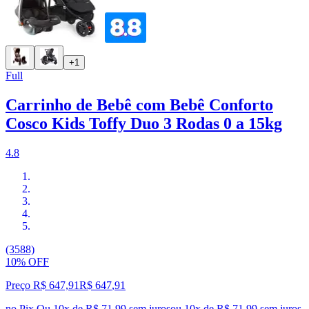
+1
Full
Carrinho de Bebê com Bebê Conforto
Cosco Kids Toffy Duo 3 Rodas 0 a 15kg
4.8
(3588)
10% OFF
Preço R$ 647,91
R$
647
,
91
no Pix
Ou 10x de R$ 71,99 sem juros
ou
10
x de
R$ 71,99
sem juros