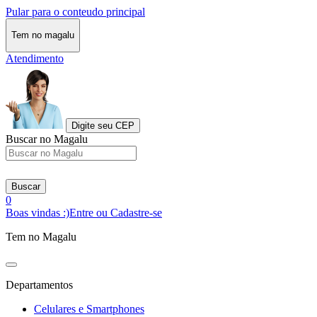
Pular para o conteudo principal
Tem no magalu
Atendimento
Digite seu CEP
Buscar no Magalu
Buscar
0
Boas vindas :)
Entre ou Cadastre-se
Tem no Magalu
Departamentos
Celulares e Smartphones