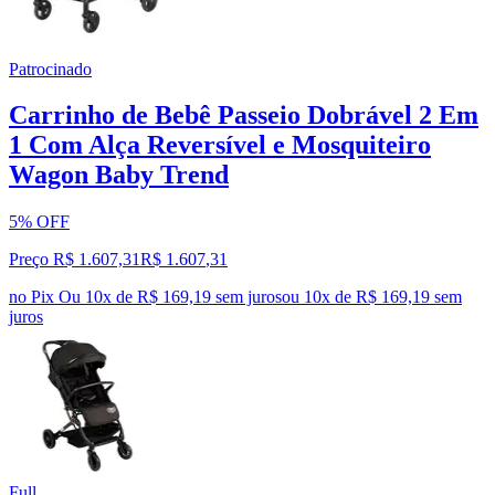
Patrocinado
Carrinho de Bebê Passeio Dobrável 2 Em
1 Com Alça Reversível e Mosquiteiro
Wagon Baby Trend
5% OFF
Preço R$ 1.607,31
R$
1.607
,
31
no Pix
Ou 10x de R$ 169,19 sem juros
ou
10
x de
R$ 169,19
sem
juros
Full