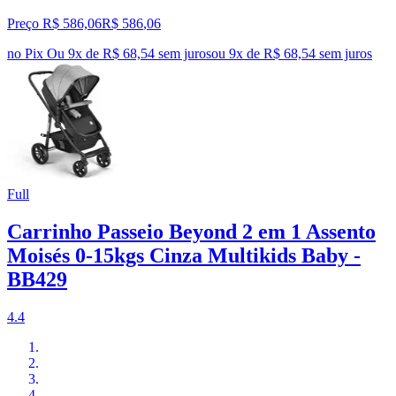
Preço R$ 586,06
R$
586
,
06
no Pix
Ou 9x de R$ 68,54 sem juros
ou
9
x de
R$ 68,54
sem juros
Full
Carrinho Passeio Beyond 2 em 1 Assento
Moisés 0-15kgs Cinza Multikids Baby -
BB429
4.4