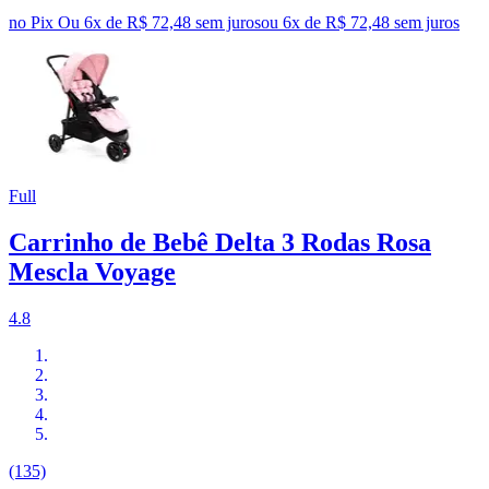
no Pix
Ou 6x de R$ 72,48 sem juros
ou
6
x de
R$ 72,48
sem juros
Full
Carrinho de Bebê Delta 3 Rodas Rosa
Mescla Voyage
4.8
(135)