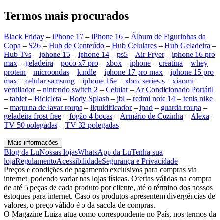
Termos mais procurados
Black Friday
–
iPhone 17
–
iPhone 16
–
Álbum de Figurinhas da
Copa
–
S26
–
Hub de Conteúdo
–
Hub Celulares
–
Hub Geladeira
–
Hub Tvs
–
iphone 15
–
iphone 14
–
ps5
–
Air Fryer
–
iphone 16 pro
max
–
geladeira
–
poco x7 pro
–
xbox
–
iphone
–
creatina
–
whey
protein
–
microondas
–
kindle
–
iphone 17 pro max
–
iphone 15 pro
max
–
celular samsung
–
iphone 16e
–
xbox series s
–
xiaomi
–
ventilador
–
nintendo switch 2
–
Celular
–
Ar Condicionado Portátil
–
tablet
–
Bicicleta
–
Body Splash
–
jbl
–
redmi note 14
–
tenis nike
–
maquina de lavar roupa
–
liquidificador
–
ipad
–
guarda roupa
–
geladeira frost free
–
fogão 4 bocas
–
Armário de Cozinha
–
Alexa
–
TV 50 polegadas
–
TV 32 polegadas
Mais informações
Blog da Lu
Nossas lojas
WhatsApp da Lu
Tenha sua
loja
Regulamento
Acessibilidade
Segurança e Privacidade
Preços e condições de pagamento exclusivos para compras via
internet, podendo variar nas lojas físicas. Ofertas válidas na compra
de até 5 peças de cada produto por cliente, até o término dos nossos
estoques para internet. Caso os produtos apresentem divergências de
valores, o preço válido é o da sacola de compras.
O Magazine Luiza atua como correspondente no País, nos termos da