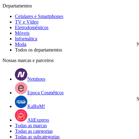
Departamentos
Celulares e Smartphones
TV e Vídeo
Eletrodomésticos
Móveis
Informática
Moda
N
Todos os departamentos
Nossas marcas e parceiros
Netshoes
Epoca Cosméticos
S
KaBuM!
AliExpress
Todas as marcas
Todas as categorias
Todas as subcategorias