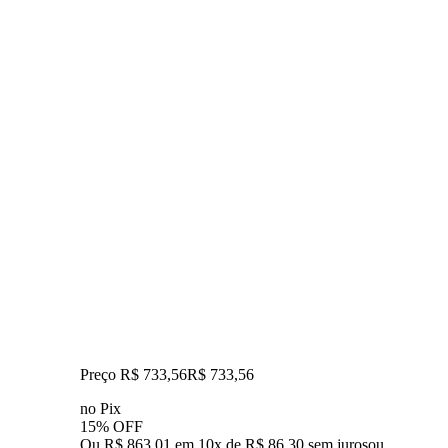
Preço R$ 733,56
R$
733
,
56
no Pix
15% OFF
Ou R$ 863,01 em 10x de R$ 86,30 sem juros
ou