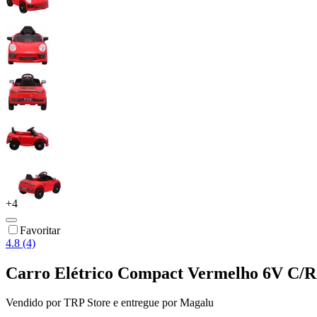
+
4
Favoritar
4.8 (4)
Carro Elétrico Compact Vermelho 6V C/R 
Vendido por
TRP Store
e entregue por
Magalu