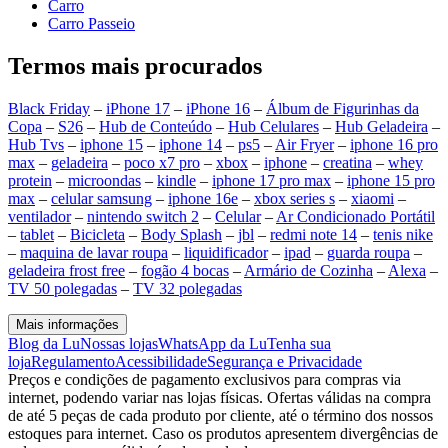
Carro
Carro Passeio
Termos mais procurados
Black Friday
–
iPhone 17
–
iPhone 16
–
Álbum de Figurinhas da
Copa
–
S26
–
Hub de Conteúdo
–
Hub Celulares
–
Hub Geladeira
–
Hub Tvs
–
iphone 15
–
iphone 14
–
ps5
–
Air Fryer
–
iphone 16 pro
max
–
geladeira
–
poco x7 pro
–
xbox
–
iphone
–
creatina
–
whey
protein
–
microondas
–
kindle
–
iphone 17 pro max
–
iphone 15 pro
max
–
celular samsung
–
iphone 16e
–
xbox series s
–
xiaomi
–
ventilador
–
nintendo switch 2
–
Celular
–
Ar Condicionado Portátil
–
tablet
–
Bicicleta
–
Body Splash
–
jbl
–
redmi note 14
–
tenis nike
–
maquina de lavar roupa
–
liquidificador
–
ipad
–
guarda roupa
–
geladeira frost free
–
fogão 4 bocas
–
Armário de Cozinha
–
Alexa
–
TV 50 polegadas
–
TV 32 polegadas
Mais informações
Blog da Lu
Nossas lojas
WhatsApp da Lu
Tenha sua
loja
Regulamento
Acessibilidade
Segurança e Privacidade
Preços e condições de pagamento exclusivos para compras via
internet, podendo variar nas lojas físicas. Ofertas válidas na compra
de até 5 peças de cada produto por cliente, até o término dos nossos
estoques para internet. Caso os produtos apresentem divergências de