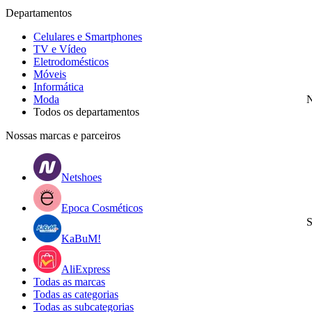
Departamentos
Celulares e Smartphones
TV e Vídeo
Eletrodomésticos
Móveis
Informática
Moda
N
Todos os departamentos
Nossas marcas e parceiros
Netshoes
Epoca Cosméticos
S
KaBuM!
AliExpress
Todas as marcas
Todas as categorias
Todas as subcategorias