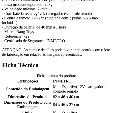
- Peso máximo suportado: 25kg
- Velocidade máxima: 7km/h
- Com bateria recarregável, carregador e controle remoto
- Controle remoto 2.4 Ghz (funciona com 2 pilhas AAA não
incluídas)
- Duração da bateria: de 40 min à 1 hora
- Marca: Bang Toys
- Referência: 722
- Certificado de Segurança: INMETRO.
ATENÇÃO: As cores e detalhes podem variar de acordo com o lote
de fabricação em relação às imagens apresentadas.
Ficha Técnica
Ficha tecnica do produto
Certificações
INMETRO
Mini Esportivo 12V, carregador e
Conteúdo da Embalagem
controle remoto
Dimensões do Produto
82 x 46 x 40 cm
Dimensões do Produto com
84 x 46 x 27 cm
Embalagem
Linha
Mini Esportivo