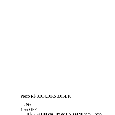
Preço R$ 3.014,10
R$
3.014
,
10
no Pix
10% OFF
Ou R$ 3.349,00 em 10x de R$ 334,90 sem juros
ou