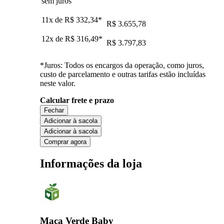
sem juros
11x de
R$ 332,34
*
R$ 3.655,78
12x de
R$ 316,49
*
R$ 3.797,83
*Juros: Todos os encargos da operação, como juros,
custo de parcelamento e outras tarifas estão incluídas
neste valor.
Calcular frete e prazo
Fechar
Adicionar à sacola
Adicionar à sacola
Comprar agora
Informações da loja
Maca Verde Baby