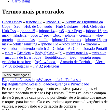
Carro Bang
Termos mais procurados
Black Friday
–
iPhone 17
–
iPhone 16
–
Álbum de Figurinhas da
Copa
–
S26
–
Hub de Conteúdo
–
Hub Celulares
–
Hub Geladeira
–
Hub Tvs
–
iphone 15
–
iphone 14
–
ps5
–
Air Fryer
–
iphone 16 pro
max
–
geladeira
–
poco x7 pro
–
xbox
–
iphone
–
creatina
–
whey
protein
–
microondas
–
kindle
–
iphone 17 pro max
–
iphone 15 pro
max
–
celular samsung
–
iphone 16e
–
xbox series s
–
xiaomi
–
ventilador
–
nintendo switch 2
–
Celular
–
Ar Condicionado Portátil
–
tablet
–
Bicicleta
–
Body Splash
–
jbl
–
redmi note 14
–
tenis nike
–
maquina de lavar roupa
–
liquidificador
–
ipad
–
guarda roupa
–
geladeira frost free
–
fogão 4 bocas
–
Armário de Cozinha
–
Alexa
–
TV 50 polegadas
–
TV 32 polegadas
Mais informações
Blog da Lu
Nossas lojas
WhatsApp da Lu
Tenha sua
loja
Regulamento
Acessibilidade
Segurança e Privacidade
Preços e condições de pagamento exclusivos para compras via
internet, podendo variar nas lojas físicas. Ofertas válidas na compra
de até 5 peças de cada produto por cliente, até o término dos nossos
estoques para internet. Caso os produtos apresentem divergências de
valores, o preço válido é o da sacola de compras.