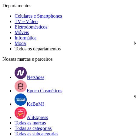
Departamentos
Celulares e Smartphones
TV e Vídeo
Eletrodomésticos
Móveis
Informática
Moda
N
Todos os departamentos
Nossas marcas e parceiros
Netshoes
Epoca Cosméticos
S
KaBuM!
AliExpress
Todas as marcas
Todas as categorias
Todas as subcategorias