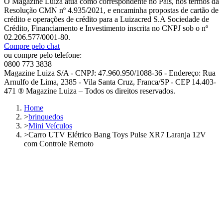
O Magazine Luiza atua como correspondente no País, nos termos da
Resolução CMN nº 4.935/2021, e encaminha propostas de cartão de
crédito e operações de crédito para a Luizacred S.A Sociedade de
Crédito, Financiamento e Investimento inscrita no CNPJ sob o nº
02.206.577/0001-80.
Compre pelo chat
ou compre pelo telefone:
0800 773 3838
Magazine Luiza S/A - CNPJ: 47.960.950/1088-36 - Endereço: Rua
Arnulfo de Lima, 2385 - Vila Santa Cruz, Franca/SP - CEP 14.403-
471 ® Magazine Luiza – Todos os direitos reservados.
Home
>
brinquedos
>
Mini Veículos
>
Carro UTV Elétrico Bang Toys Pulse XR7 Laranja 12V
com Controle Remoto