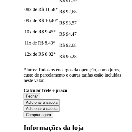
R$ 91,79
08x de
R$ 11,58
*
R$ 92,68
09x de
R$ 10,40
*
R$ 93,57
10x de
R$ 9,45
*
R$ 94,47
11x de
R$ 8,43
*
R$ 92,68
12x de
R$ 8,02
*
R$ 96,28
*Juros: Todos os encargos da operação, como juros,
custo de parcelamento e outras tarifas estão incluídas
neste valor.
Calcular frete e prazo
Fechar
Adicionar à sacola
Adicionar à sacola
Comprar agora
Informações da loja