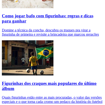
Como jogar bafo com figurinhas: regras e dicas
para ganhar
Domine a técnica da concha, descubra os truques pra virar a
figurinha de primeira e revisite a brincadeira que marcou gerações
Figurinhas dos craques mais populares do último
álbum
Quais figurinhas estão entre as mais procuradas, o valor das versões
especiais e o que torna cada cromo um pedaço da história do futebol