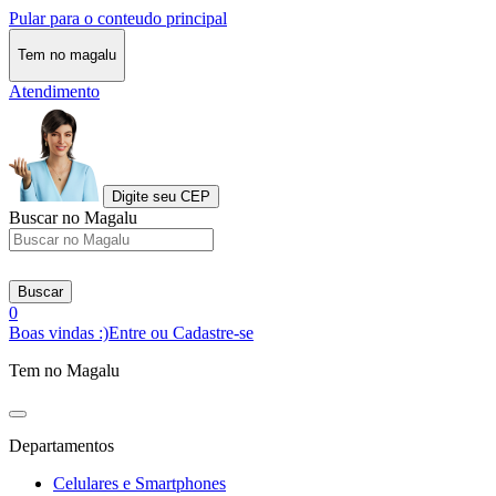
Pular para o conteudo principal
Tem no magalu
Atendimento
Digite seu CEP
Buscar no Magalu
Buscar
0
Boas vindas :)
Entre ou Cadastre-se
Tem no Magalu
Departamentos
Celulares e Smartphones