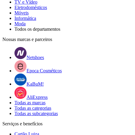
TV e Vídeo
Eletrodomésticos
Móveis
Informática
Moda
Todos os departamentos
Nossas marcas e parceiros
Netshoes
Epoca Cosméticos
KaBuM!
AliExpress
Todas as marcas
Todas as categorias
Todas as subcategorias
Serviços e benefícios
Cartão Luiza