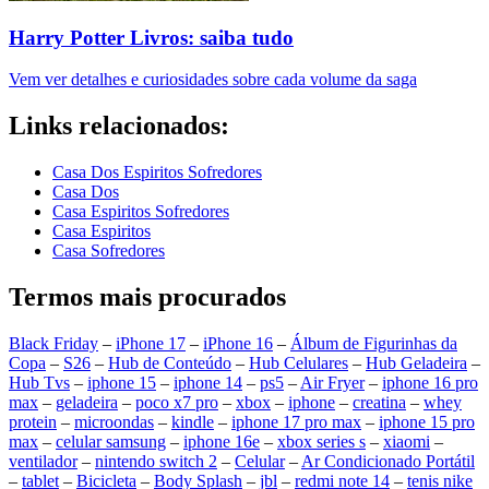
Harry Potter Livros: saiba tudo
Vem ver detalhes e curiosidades sobre cada volume da saga
Links relacionados:
Casa Dos Espiritos Sofredores
Casa Dos
Casa Espiritos Sofredores
Casa Espiritos
Casa Sofredores
Termos mais procurados
Black Friday
–
iPhone 17
–
iPhone 16
–
Álbum de Figurinhas da
Copa
–
S26
–
Hub de Conteúdo
–
Hub Celulares
–
Hub Geladeira
–
Hub Tvs
–
iphone 15
–
iphone 14
–
ps5
–
Air Fryer
–
iphone 16 pro
max
–
geladeira
–
poco x7 pro
–
xbox
–
iphone
–
creatina
–
whey
protein
–
microondas
–
kindle
–
iphone 17 pro max
–
iphone 15 pro
max
–
celular samsung
–
iphone 16e
–
xbox series s
–
xiaomi
–
ventilador
–
nintendo switch 2
–
Celular
–
Ar Condicionado Portátil
–
tablet
–
Bicicleta
–
Body Splash
–
jbl
–
redmi note 14
–
tenis nike