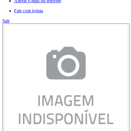
Alterar e-mail ou telefone
Fale com lojista
Sair