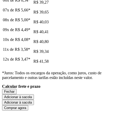
06x de
R$ 6,54
*
R$ 39,27
07x de
R$ 5,66
*
R$ 39,65
08x de
R$ 5,00
*
R$ 40,03
09x de
R$ 4,49
*
R$ 40,41
10x de
R$ 4,08
*
R$ 40,80
11x de
R$ 3,58
*
R$ 39,34
12x de
R$ 3,47
*
R$ 41,58
*Juros: Todos os encargos da operação, como juros, custo de
parcelamento e outras tarifas estão incluídas neste valor.
Calcular frete e prazo
Fechar
Adicionar à sacola
Adicionar à sacola
Comprar agora