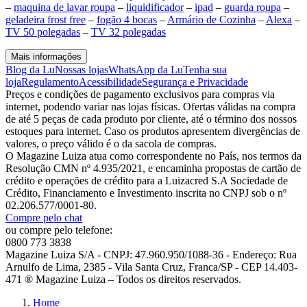
–
maquina de lavar roupa
–
liquidificador
–
ipad
–
guarda roupa
–
geladeira frost free
–
fogão 4 bocas
–
Armário de Cozinha
–
Alexa
–
TV 50 polegadas
–
TV 32 polegadas
Mais informações
Blog da Lu
Nossas lojas
WhatsApp da Lu
Tenha sua
loja
Regulamento
Acessibilidade
Segurança e Privacidade
Preços e condições de pagamento exclusivos para compras via
internet, podendo variar nas lojas físicas. Ofertas válidas na compra
de até 5 peças de cada produto por cliente, até o término dos nossos
estoques para internet. Caso os produtos apresentem divergências de
valores, o preço válido é o da sacola de compras.
O Magazine Luiza atua como correspondente no País, nos termos da
Resolução CMN nº 4.935/2021, e encaminha propostas de cartão de
crédito e operações de crédito para a Luizacred S.A Sociedade de
Crédito, Financiamento e Investimento inscrita no CNPJ sob o nº
02.206.577/0001-80.
Compre pelo chat
ou compre pelo telefone:
0800 773 3838
Magazine Luiza S/A - CNPJ: 47.960.950/1088-36 - Endereço: Rua
Arnulfo de Lima, 2385 - Vila Santa Cruz, Franca/SP - CEP 14.403-
471 ® Magazine Luiza – Todos os direitos reservados.
Home