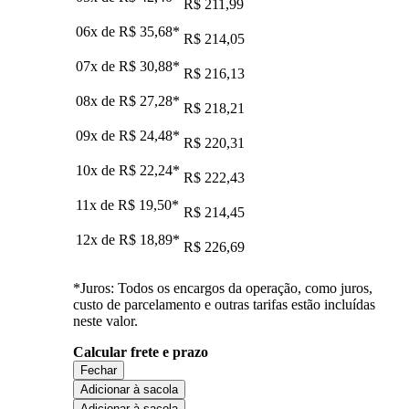
R$ 211,99
06x de
R$ 35,68
*
R$ 214,05
07x de
R$ 30,88
*
R$ 216,13
08x de
R$ 27,28
*
R$ 218,21
09x de
R$ 24,48
*
R$ 220,31
10x de
R$ 22,24
*
R$ 222,43
11x de
R$ 19,50
*
R$ 214,45
12x de
R$ 18,89
*
R$ 226,69
*Juros: Todos os encargos da operação, como juros,
custo de parcelamento e outras tarifas estão incluídas
neste valor.
Calcular frete e prazo
Fechar
Adicionar à sacola
Adicionar à sacola