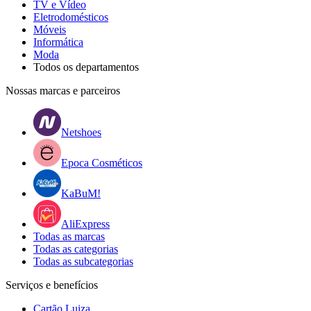
TV e Vídeo
Eletrodomésticos
Móveis
Informática
Moda
Todos os departamentos
Nossas marcas e parceiros
Netshoes
Epoca Cosméticos
KaBuM!
AliExpress
Todas as marcas
Todas as categorias
Todas as subcategorias
Serviços e benefícios
Cartão Luiza