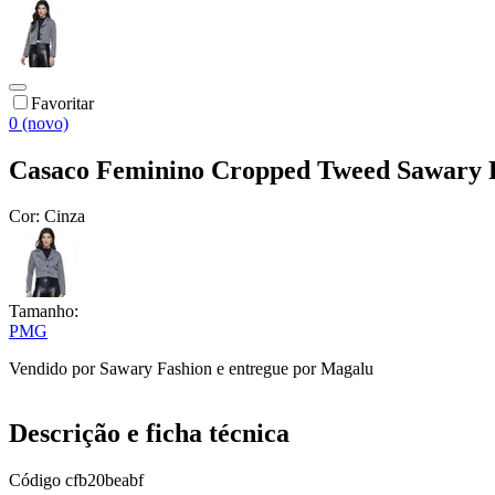
Favoritar
0 (novo)
Casaco Feminino Cropped Tweed Sawary 
Cor:
Cinza
Tamanho:
P
M
G
Vendido por
Sawary Fashion
e entregue por
Magalu
Descrição e ficha técnica
Código
cfb20beabf