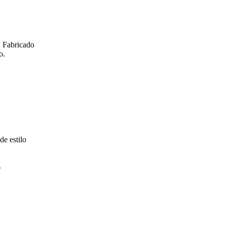
. Fabricado
o.
e estilo
.