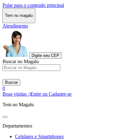
Pular para o conteudo principal
Tem no magalu
Atendimento
Digite seu CEP
Buscar no Magalu
Buscar
0
Boas vindas :)
Entre ou Cadastre-se
Tem no Magalu
Departamentos
Celulares e Smartphones