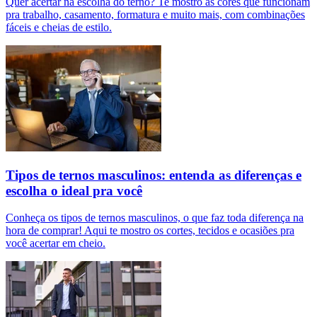
Quer acertar na escolha do terno? Te mostro as cores que funcionam
pra trabalho, casamento, formatura e muito mais, com combinações
fáceis e cheias de estilo.
Tipos de ternos masculinos: entenda as diferenças e
escolha o ideal pra você
Conheça os tipos de ternos masculinos, o que faz toda diferença na
hora de comprar! Aqui te mostro os cortes, tecidos e ocasiões pra
você acertar em cheio.