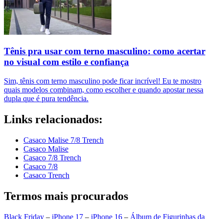
Tênis pra usar com terno masculino: como acertar
no visual com estilo e confiança
Sim, tênis com terno masculino pode ficar incrível! Eu te mostro
quais modelos combinam, como escolher e quando apostar nessa
dupla que é pura tendência.
Links relacionados:
Casaco Malise 7/8 Trench
Casaco Malise
Casaco 7/8 Trench
Casaco 7/8
Casaco Trench
Termos mais procurados
Black Friday
–
iPhone 17
–
iPhone 16
–
Álbum de Figurinhas da