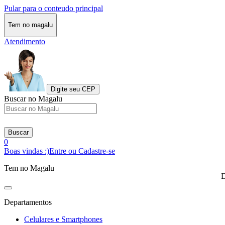
Pular para o conteudo principal
Tem no magalu
Atendimento
Digite seu CEP
Buscar no Magalu
Buscar
0
Boas vindas :)
Entre ou Cadastre-se
Tem no Magalu
D
Departamentos
Celulares e Smartphones