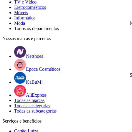
TV e Vídeo
Eletrodomésticos
Móveis
Informática
Moda
N
Todos os departamentos
Nossas marcas e parceiros
Netshoes
Epoca Cosméticos
S
KaBuM!
AliExpress
Todas as marcas
Todas as categorias
Todas as subcategorias
Serviços e benefícios
Cartão Luiza