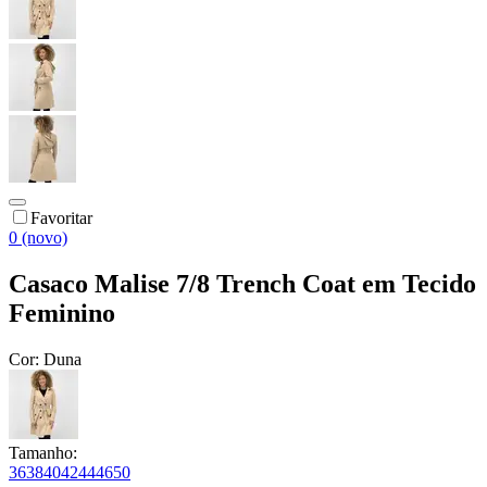
Favoritar
0 (novo)
Casaco Malise 7/8 Trench Coat em Tecido
Feminino
Cor:
Duna
Tamanho:
36
38
40
42
44
46
50