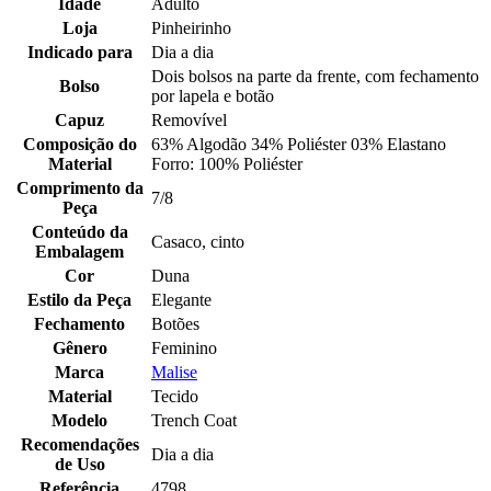
Idade
Adulto
Loja
Pinheirinho
Indicado para
Dia a dia
Dois bolsos na parte da frente, com fechamento
Bolso
por lapela e botão
Capuz
Removível
Composição do
63% Algodão 34% Poliéster 03% Elastano
Material
Forro: 100% Poliéster
Comprimento da
7/8
Peça
Conteúdo da
Casaco, cinto
Embalagem
Cor
Duna
Estilo da Peça
Elegante
Fechamento
Botões
Gênero
Feminino
Marca
Malise
Material
Tecido
Modelo
Trench Coat
Recomendações
Dia a dia
de Uso
Referência
4798