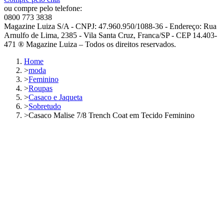
ou compre pelo telefone:
0800 773 3838
Magazine Luiza S/A - CNPJ: 47.960.950/1088-36 - Endereço: Rua
Arnulfo de Lima, 2385 - Vila Santa Cruz, Franca/SP - CEP 14.403-
471 ® Magazine Luiza – Todos os direitos reservados.
Home
>
moda
>
Feminino
>
Roupas
>
Casaco e Jaqueta
>
Sobretudo
>
Casaco Malise 7/8 Trench Coat em Tecido Feminino