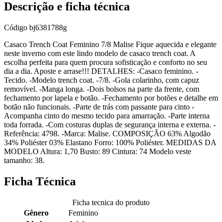
Descrição e ficha técnica
Código
bj6381788g
Casaco Trench Coat Feminino 7/8 Malise Fique aquecida e elegante
neste inverno com este lindo modelo de casaco trench coat. A
escolha perfeita para quem procura sofisticação e conforto no seu
dia a dia. Aposte e arrase!!! DETALHES: -Casaco feminino. -
Tecido. -Modelo trench coat. -7/8. -Gola colarinho, com capuz
removível. -Manga longa. -Dois bolsos na parte da frente, com
fechamento por lapela e botão. -Fechamento por botões e detalhe em
botão não funcionais. -Parte de trás com passante para cinto -
Acompanha cinto do mesmo tecido para amarração. -Parte interna
toda forrada. -Com costuras duplas de segurança interna e externa. -
Referência: 4798. -Marca: Malise. COMPOSIÇÃO 63% Algodão
34% Poliéster 03% Elastano Forro: 100% Poliéster. MEDIDAS DA
MODELO Altura: 1,70 Busto: 89 Cintura: 74 Modelo veste
tamanho: 38.
Ficha Técnica
Ficha tecnica do produto
Gênero
Feminino