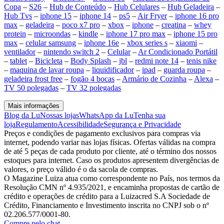
Copa
–
S26
–
Hub de Conteúdo
–
Hub Celulares
–
Hub Geladeira
–
Hub Tvs
–
iphone 15
–
iphone 14
–
ps5
–
Air Fryer
–
iphone 16 pro
max
–
geladeira
–
poco x7 pro
–
xbox
–
iphone
–
creatina
–
whey
protein
–
microondas
–
kindle
–
iphone 17 pro max
–
iphone 15 pro
max
–
celular samsung
–
iphone 16e
–
xbox series s
–
xiaomi
–
ventilador
–
nintendo switch 2
–
Celular
–
Ar Condicionado Portátil
–
tablet
–
Bicicleta
–
Body Splash
–
jbl
–
redmi note 14
–
tenis nike
–
maquina de lavar roupa
–
liquidificador
–
ipad
–
guarda roupa
–
geladeira frost free
–
fogão 4 bocas
–
Armário de Cozinha
–
Alexa
–
TV 50 polegadas
–
TV 32 polegadas
Mais informações
Blog da Lu
Nossas lojas
WhatsApp da Lu
Tenha sua
loja
Regulamento
Acessibilidade
Segurança e Privacidade
Preços e condições de pagamento exclusivos para compras via
internet, podendo variar nas lojas físicas. Ofertas válidas na compra
de até 5 peças de cada produto por cliente, até o término dos nossos
estoques para internet. Caso os produtos apresentem divergências de
valores, o preço válido é o da sacola de compras.
O Magazine Luiza atua como correspondente no País, nos termos da
Resolução CMN nº 4.935/2021, e encaminha propostas de cartão de
crédito e operações de crédito para a Luizacred S.A Sociedade de
Crédito, Financiamento e Investimento inscrita no CNPJ sob o nº
02.206.577/0001-80.
Compre pelo chat