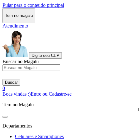
Pular para o conteudo principal
Tem no magalu
Atendimento
Digite seu CEP
Buscar no Magalu
Buscar
0
Boas vindas :)
Entre ou Cadastre-se
Tem no Magalu
D
Departamentos
Celulares e Smartphones