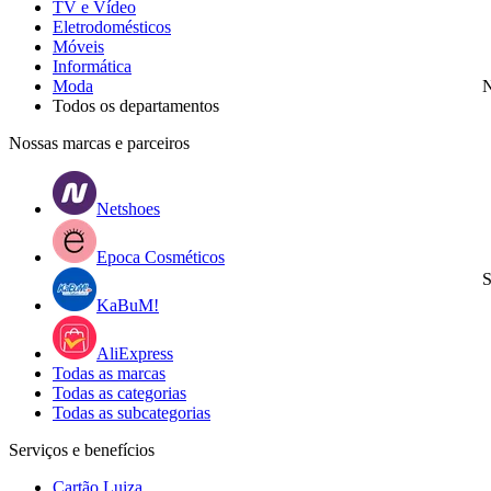
TV e Vídeo
Eletrodomésticos
Móveis
Informática
Moda
N
Todos os departamentos
Nossas marcas e parceiros
Netshoes
Epoca Cosméticos
S
KaBuM!
AliExpress
Todas as marcas
Todas as categorias
Todas as subcategorias
Serviços e benefícios
Cartão Luiza