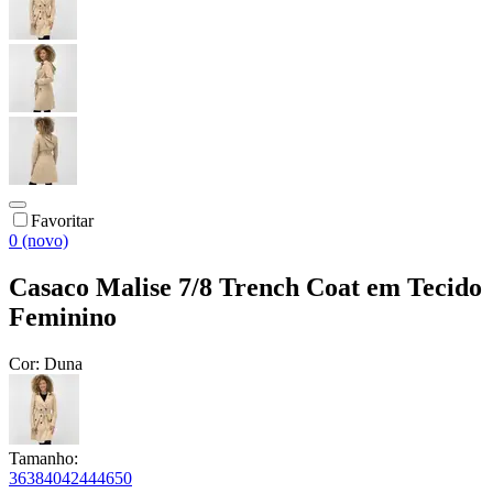
Favoritar
0 (novo)
Casaco Malise 7/8 Trench Coat em Tecido
Feminino
Cor:
Duna
Tamanho:
36
38
40
42
44
46
50