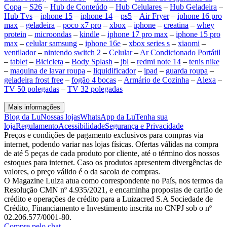
Copa
–
S26
–
Hub de Conteúdo
–
Hub Celulares
–
Hub Geladeira
–
Hub Tvs
–
iphone 15
–
iphone 14
–
ps5
–
Air Fryer
–
iphone 16 pro
max
–
geladeira
–
poco x7 pro
–
xbox
–
iphone
–
creatina
–
whey
protein
–
microondas
–
kindle
–
iphone 17 pro max
–
iphone 15 pro
max
–
celular samsung
–
iphone 16e
–
xbox series s
–
xiaomi
–
ventilador
–
nintendo switch 2
–
Celular
–
Ar Condicionado Portátil
–
tablet
–
Bicicleta
–
Body Splash
–
jbl
–
redmi note 14
–
tenis nike
–
maquina de lavar roupa
–
liquidificador
–
ipad
–
guarda roupa
–
geladeira frost free
–
fogão 4 bocas
–
Armário de Cozinha
–
Alexa
–
TV 50 polegadas
–
TV 32 polegadas
Mais informações
Blog da Lu
Nossas lojas
WhatsApp da Lu
Tenha sua
loja
Regulamento
Acessibilidade
Segurança e Privacidade
Preços e condições de pagamento exclusivos para compras via
internet, podendo variar nas lojas físicas. Ofertas válidas na compra
de até 5 peças de cada produto por cliente, até o término dos nossos
estoques para internet. Caso os produtos apresentem divergências de
valores, o preço válido é o da sacola de compras.
O Magazine Luiza atua como correspondente no País, nos termos da
Resolução CMN nº 4.935/2021, e encaminha propostas de cartão de
crédito e operações de crédito para a Luizacred S.A Sociedade de
Crédito, Financiamento e Investimento inscrita no CNPJ sob o nº
02.206.577/0001-80.
Compre pelo chat