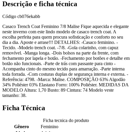
Descrição e ficha técnica
Código
cb076ekabb
Casaco Trench Coat Feminino 7/8 Malise Fique aquecida e elegante
neste inverno com este lindo modelo de casaco trench coat. A
escolha perfeita para quem procura sofisticação e conforto no seu
dia a dia. Aposte e arrase!!! DETALHES: -Casaco feminino. -
Tecido. -Modelo trench coat. -7/8. -Gola colarinho, com capuz
removível. -Manga longa. -Dois bolsos na parte da frente, com
fechamento por lapela e botão. -Fechamento por botões e detalhe em
botão não funcionais. -Parte de trás com passante para cinto -
Acompanha cinto do mesmo tecido para amarração. -Parte interna
toda forrada. -Com costuras duplas de segurança interna e externa. -
Referência: 4798. -Marca: Malise. COMPOSIÇÃO 63% Algodão
34% Poliéster 03% Elastano Forro: 100% Poliéster. MEDIDAS DA
MODELO Altura: 1,70 Busto: 89 Cintura: 74 Modelo veste
tamanho: 38.
Ficha Técnica
Ficha tecnica do produto
Gênero
Feminino