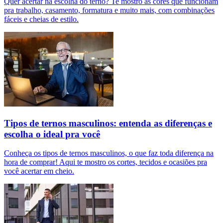
Quer acertar na escolha do terno? Te mostro as cores que funcionam
pra trabalho, casamento, formatura e muito mais, com combinações
fáceis e cheias de estilo.
Tipos de ternos masculinos: entenda as diferenças e
escolha o ideal pra você
Conheça os tipos de ternos masculinos, o que faz toda diferença na
hora de comprar! Aqui te mostro os cortes, tecidos e ocasiões pra
você acertar em cheio.