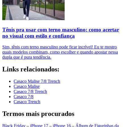
Tênis pra usar com terno masculino: como acertar
no visual com estilo e confiança
Sim, tênis com terno masculino pode ficar incrível! Eu te mostro
quais modelos combinam, como escolher e quando apostar nessa
dupla que é pura tendência.
Links relacionados:
Casaco Malise 7/8 Trench
Casaco Malise
Casaco 7/8 Trench
Casaco 7/8
Casaco Trench
Termos mais procurados
Black Friday
–
iPhone 17
–
iPhone 16
–
Álbum de Figurinhas da