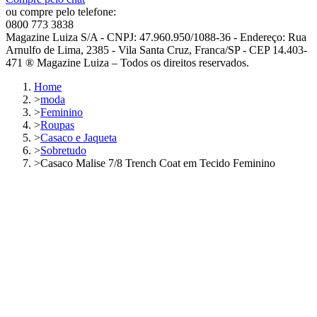
ou compre pelo telefone:
0800 773 3838
Magazine Luiza S/A - CNPJ: 47.960.950/1088-36 - Endereço: Rua
Arnulfo de Lima, 2385 - Vila Santa Cruz, Franca/SP - CEP 14.403-
471 ® Magazine Luiza – Todos os direitos reservados.
Home
>
moda
>
Feminino
>
Roupas
>
Casaco e Jaqueta
>
Sobretudo
>
Casaco Malise 7/8 Trench Coat em Tecido Feminino