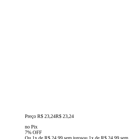
Preço R$ 23,24
R$
23
,
24
no Pix
7% OFF
Ou 1x de R$ 24,99 sem juros
ou
1
x de
R$ 24,99
sem