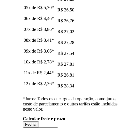
05x de
R$ 5,30
*
R$ 26,50
06x de
R$ 4,46
*
R$ 26,76
07x de
R$ 3,86
*
R$ 27,02
08x de
R$ 3,41
*
R$ 27,28
09x de
R$ 3,06
*
R$ 27,54
10x de
R$ 2,78
*
R$ 27,81
11x de
R$ 2,44
*
R$ 26,81
12x de
R$ 2,36
*
R$ 28,34
*Juros: Todos os encargos da operação, como juros,
custo de parcelamento e outras tarifas estão incluídas
neste valor.
Calcular frete e prazo
Fechar