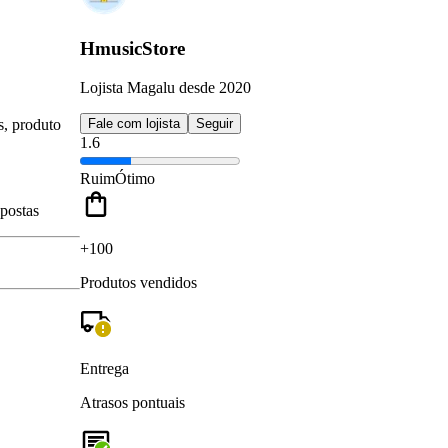
HmusicStore
Lojista Magalu desde 2020
s, produto
Fale com lojista
Seguir
1.6
Ruim
Ótimo
spostas
+100
Produtos vendidos
Entrega
Atrasos pontuais