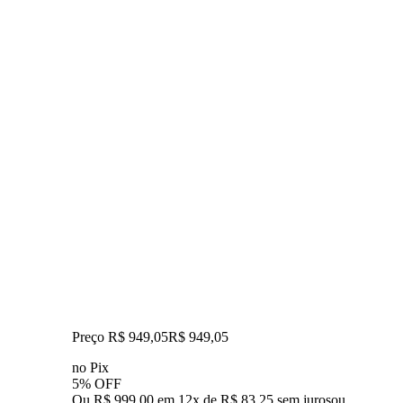
Preço R$ 949,05
R$
949
,
05
no Pix
5% OFF
Ou R$ 999,00 em 12x de R$ 83,25 sem juros
ou