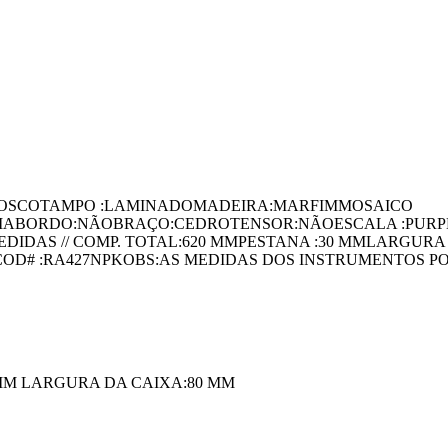
FOSCOTAMPO :LAMINADOMADEIRA:MARFIMMOSAICO
UIABORDO:NÃOBRAÇO:CEDROTENSOR:NÃOESCALA :PURP
IDAS // COMP. TOTAL:620 MMPESTANA :30 MMLARGURA
OD# :RA427NPKOBS:AS MEDIDAS DOS INSTRUMENTOS P
 MM LARGURA DA CAIXA:80 MM