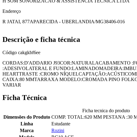
H SOM SONORIZACAO & ASSISTENCIA TECNICA LTDA
Endereço
R JATAI, 877
APARECIDA - UBERLANDIA/MG
38406-016
Descrição e ficha técnica
Código
cakgkbf6ee
CORDAS:D'ADDARIO J93COR:NATURALACABAMENTO :
:ADESIVOLATERAL E FUNDO:LAMINADOMADEIRA:IMB
HEARTTRASTE :CROMO NÍQUELCAPTAÇÃO:ACÚSTICOMED
CAIXA:80 MMTARRAXA MODELO:CROMADA PINO FOLKC
VARIAR
Ficha Técnica
Ficha tecnica do produto
Dimensões do Produto
COMP. TOTAL:620 MM PESTANA :30
Linha
Estudante
Marca
Rozini