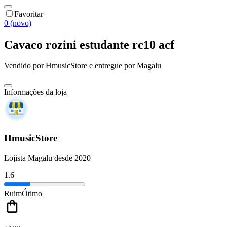
Favoritar
0 (novo)
Cavaco rozini estudante rc10 acf
Vendido por
HmusicStore
e entregue por
Magalu
Informações da loja
HmusicStore
Lojista Magalu desde 2020
1.6
Ruim
Ótimo