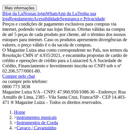
Mais informações
Blog da Lu
Nossas lojas
WhatsApp da Lu
Tenha sua
loja
Regulamento
Acessibilidade
Segurança e Privacidade
Preços e condições de pagamento exclusivos para compras via
internet, podendo variar nas lojas físicas. Ofertas válidas na compra
de até 5 peças de cada produto por cliente, até o término dos nossos
estoques para internet. Caso os produtos apresentem divergências de
valores, o preço válido é o da sacola de compras.
O Magazine Luiza atua como correspondente no País, nos termos da
Resolução CMN nº 4.935/2021, e encaminha propostas de cartão de
crédito e operações de crédito para a Luizacred S.A Sociedade de
Crédito, Financiamento e Investimento inscrita no CNPJ sob o nº
02.206.577/0001-80.
Compre pelo chat
ou compre pelo telefone:
0800 773 3838
Magazine Luiza S/A - CNPJ: 47.960.950/1088-36 - Endereço: Rua
Arnulfo de Lima, 2385 - Vila Santa Cruz, Franca/SP - CEP 14.403-
471 ® Magazine Luiza – Todos os direitos reservados.
Home
>
instrumentos musicais
>
Instrumentos de Corda
>
Cavaco / Cavaquinho