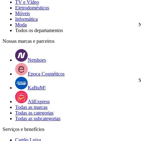
TV e Vídeo
Eletrodomésticos
Móveis
Informática
Moda
N
Todos os departamentos
Nossas marcas e parceiros
Netshoes
Epoca Cosméticos
S
KaBuM!
AliExpress
Todas as marcas
Todas as categorias
Todas as subcategorias
Serviços e benefícios
Cartão Luiza