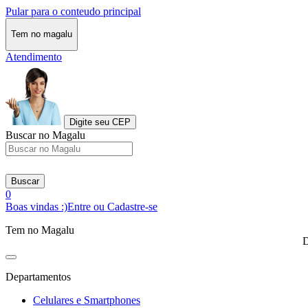
Pular para o conteudo principal
Tem no magalu
Atendimento
Digite seu CEP
Buscar no Magalu
Buscar
0
Boas vindas :)
Entre ou Cadastre-se
Tem no Magalu
D
Departamentos
Celulares e Smartphones