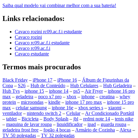
Saiba qual modelo vai combinar melhor com a sua bateria!
Links relacionados:
Cavaco rozini rc09.ac.f.i estudante
Cavaco rozini
Cavaco rc09.ac.f.i estudante
Cavaco rc09.ac.f.i
Cavaco estudante
Termos mais procurados
Black Friday
–
iPhone 17
–
iPhone 16
–
Álbum de Figurinhas da
Copa
–
S26
–
Hub de Conteúdo
–
Hub Celulares
–
Hub Geladeira
–
Hub Tvs
–
iphone 15
–
iphone 14
–
ps5
–
Air Fryer
–
iphone 16 pro
max
–
geladeira
–
poco x7 pro
–
xbox
–
iphone
–
creatina
–
whey
protein
–
microondas
–
kindle
–
iphone 17 pro max
–
iphone 15 pro
max
–
celular samsung
–
iphone 16e
–
xbox series s
–
xiaomi
–
ventilador
–
nintendo switch 2
–
Celular
–
Ar Condicionado Portátil
–
tablet
–
Bicicleta
–
Body Splash
–
jbl
–
redmi note 14
–
tenis nike
–
maquina de lavar roupa
–
liquidificador
–
ipad
–
guarda roupa
–
geladeira frost free
–
fogão 4 bocas
–
Armário de Cozinha
–
Alexa
–
TV 50 polegadas
–
TV 32 polegadas