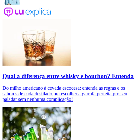
Qual a diferença entre whisky e bourbon? Entenda
Do milho americano à cevada escocesa: entenda as regras e os
sabores de cada destilado pra escolher a garrafa perfeita pro seu
paladar sem nenhuma complicação!