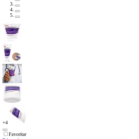
+
4
Favoritar