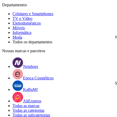
Departamentos
Celulares e Smartphones
TV e Vídeo
Eletrodomésticos
Móveis
Informática
Moda
N
Todos os departamentos
Nossas marcas e parceiros
Netshoes
Epoca Cosméticos
S
KaBuM!
AliExpress
Todas as marcas
Todas as categorias
Todas as subcategorias