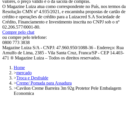
valores, o preço válido é o da sacola de compras.
O Magazine Luiza atua como correspondente no País, nos termos da
Resolução CMN nº 4.935/2021, e encaminha propostas de cartão de
crédito e operações de crédito para a Luizacred S.A Sociedade de
Crédito, Financiamento e Investimento inscrita no CNPJ sob o nº
02.206.577/0001-80.
Compre pelo chat
ou compre pelo telefone:
0800 773 3838
Magazine Luiza S/A - CNPJ: 47.960.950/1088-36 - Endereço: Rua
Arnulfo de Lima, 2385 - Vila Santa Cruz, Franca/SP - CEP 14.403-
471 ® Magazine Luiza – Todos os direitos reservados.
Home
>
mercado
>
Troca e Desfralde
>
Creme/ Pomada para Assadura
>
Cavilon Creme Barreira 3m 92g Protetor Pele Embalagem
Economica