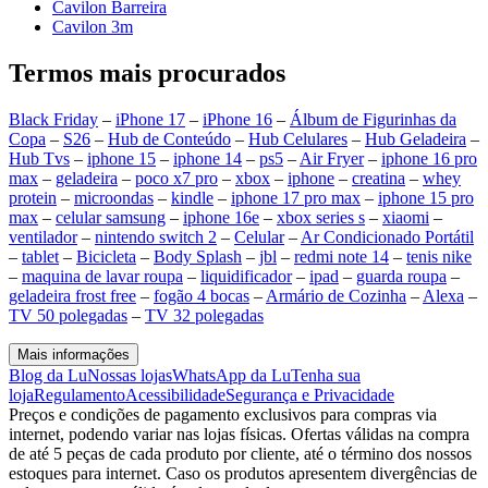
Cavilon Barreira
Cavilon 3m
Termos mais procurados
Black Friday
–
iPhone 17
–
iPhone 16
–
Álbum de Figurinhas da
Copa
–
S26
–
Hub de Conteúdo
–
Hub Celulares
–
Hub Geladeira
–
Hub Tvs
–
iphone 15
–
iphone 14
–
ps5
–
Air Fryer
–
iphone 16 pro
max
–
geladeira
–
poco x7 pro
–
xbox
–
iphone
–
creatina
–
whey
protein
–
microondas
–
kindle
–
iphone 17 pro max
–
iphone 15 pro
max
–
celular samsung
–
iphone 16e
–
xbox series s
–
xiaomi
–
ventilador
–
nintendo switch 2
–
Celular
–
Ar Condicionado Portátil
–
tablet
–
Bicicleta
–
Body Splash
–
jbl
–
redmi note 14
–
tenis nike
–
maquina de lavar roupa
–
liquidificador
–
ipad
–
guarda roupa
–
geladeira frost free
–
fogão 4 bocas
–
Armário de Cozinha
–
Alexa
–
TV 50 polegadas
–
TV 32 polegadas
Mais informações
Blog da Lu
Nossas lojas
WhatsApp da Lu
Tenha sua
loja
Regulamento
Acessibilidade
Segurança e Privacidade
Preços e condições de pagamento exclusivos para compras via
internet, podendo variar nas lojas físicas. Ofertas válidas na compra
de até 5 peças de cada produto por cliente, até o término dos nossos
estoques para internet. Caso os produtos apresentem divergências de