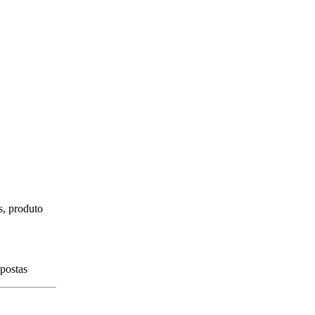
s, produto
spostas