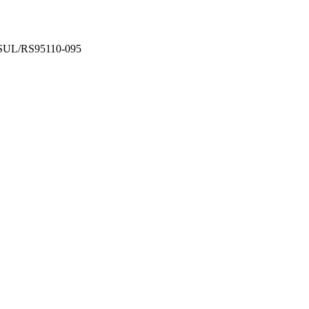
SUL/RS
95110-095