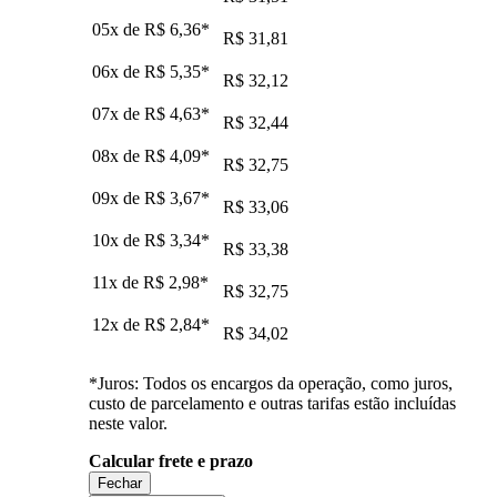
05x de
R$ 6,36
*
R$ 31,81
06x de
R$ 5,35
*
R$ 32,12
07x de
R$ 4,63
*
R$ 32,44
08x de
R$ 4,09
*
R$ 32,75
09x de
R$ 3,67
*
R$ 33,06
10x de
R$ 3,34
*
R$ 33,38
11x de
R$ 2,98
*
R$ 32,75
12x de
R$ 2,84
*
R$ 34,02
*Juros: Todos os encargos da operação, como juros,
custo de parcelamento e outras tarifas estão incluídas
neste valor.
Calcular frete e prazo
Fechar