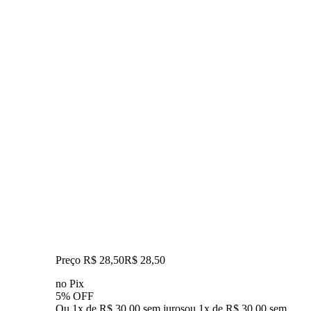
Preço R$ 28,50
R$
28
,
50
no Pix
5% OFF
Ou 1x de R$ 30,00 sem juros
ou
1
x de
R$ 30,00
sem