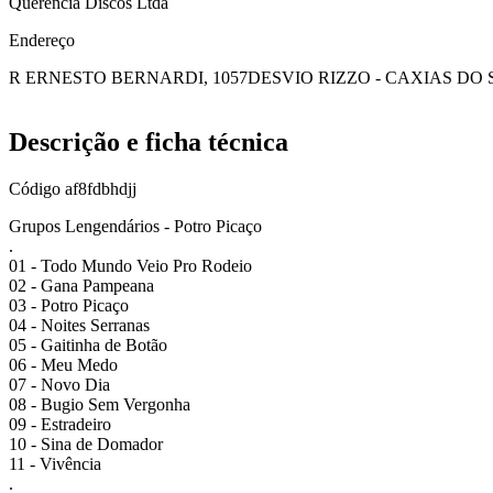
Querencia Discos Ltda
Endereço
R ERNESTO BERNARDI, 1057
DESVIO RIZZO - CAXIAS DO 
Descrição e ficha técnica
Código
af8fdbhdjj
Grupos Lengendários - Potro Picaço
.
01 - Todo Mundo Veio Pro Rodeio
02 - Gana Pampeana
03 - Potro Picaço
04 - Noites Serranas
05 - Gaitinha de Botão
06 - Meu Medo
07 - Novo Dia
08 - Bugio Sem Vergonha
09 - Estradeiro
10 - Sina de Domador
11 - Vivência
.