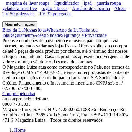
–
maquina de lavar roupa
–
liquidificador
–
ipad
–
guarda roupa
–
geladeira frost free
–
fogão 4 bocas
–
Armário de Cozinha
–
Alexa
–
TV 50 polegadas
–
TV 32 polegadas
Mais informações
Blog da Lu
Nossas lojas
WhatsApp da Lu
Tenha sua
loja
Regulamento
Acessibilidade
Segurança e Privacidade
Preços e condições de pagamento exclusivos para compras via
internet, podendo variar nas lojas físicas. Ofertas válidas na compra
de até 5 peças de cada produto por cliente, até o término dos nossos
estoques para internet. Caso os produtos apresentem divergências de
valores, o preço válido é o da sacola de compras.
O Magazine Luiza atua como correspondente no País, nos termos da
Resolução CMN nº 4.935/2021, e encaminha propostas de cartão de
crédito e operações de crédito para a Luizacred S.A Sociedade de
Crédito, Financiamento e Investimento inscrita no CNPJ sob o nº
02.206.577/0001-80.
Compre pelo chat
ou compre pelo telefone:
0800 773 3838
Magazine Luiza S/A - CNPJ: 47.960.950/1088-36 - Endereço: Rua
Arnulfo de Lima, 2385 - Vila Santa Cruz, Franca/SP - CEP 14.403-
471 ® Magazine Luiza – Todos os direitos reservados.
Home