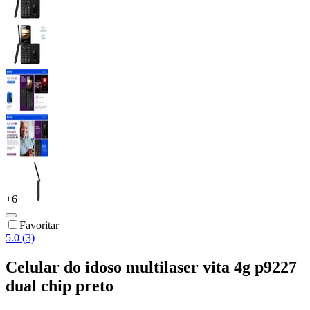
+
6
Favoritar
5.0 (3)
Celular do idoso multilaser vita 4g p9227
dual chip preto