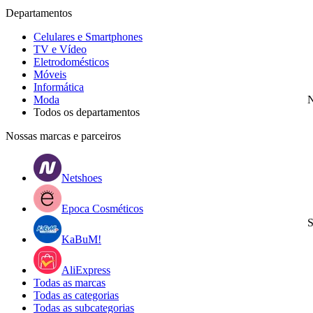
Departamentos
Celulares e Smartphones
TV e Vídeo
Eletrodomésticos
Móveis
Informática
Moda
N
Todos os departamentos
Nossas marcas e parceiros
Netshoes
Epoca Cosméticos
S
KaBuM!
AliExpress
Todas as marcas
Todas as categorias
Todas as subcategorias