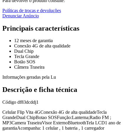
Para devolver o produto consulte:
Políticas de trocas e devoluções
Denunciar Anúncio
Principais características
12 meses de garantia
Conexão 4G de alta qualidade
Dual Chip
Tecla Grande
Botão SOS
Câmera Traseira
Informações geradas pela Lu
Descrição e ficha técnica
Código
df83dcddj1
Celular Flip Vita 4GConexão 4G de alta qualidadeTecla
GrandeDual ChipBotao SOSFunção:Lanterna;Radio FM ;
MP3Camera TraseiraVisor ExternoBluetoothTela LCD1 ano de
garantiaAcompanha: 1 celular , 1 bateria , 1 carregador