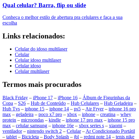
Qual celular? Barra, flip ou slide
Conheça o melhor estilo de abertura pra celulares e faça a sua
escolha
Links relacionados:
Celular do idoso multilaser
Celular
Celular idoso multilaser
Celular idoso
Celular multilaser
Termos mais procurados
Black Friday
–
iPhone 17
–
iPhone 16
–
Álbum de Figurinhas da
Copa
–
S26
–
Hub de Conteúdo
–
Hub Celulares
–
Hub Geladeira
–
Hub Tvs
–
iphone 15
–
iphone 14
–
ps5
–
Air Fryer
–
iphone 16 pro
max
–
geladeira
–
poco x7 pro
–
xbox
–
iphone
–
creatina
–
whey
protein
–
microondas
–
kindle
–
iphone 17 pro max
–
iphone 15 pro
max
–
celular samsung
–
iphone 16e
–
xbox series s
–
xiaomi
–
ventilador
–
nintendo switch 2
–
Celular
–
Ar Condicionado Portátil
–
tablet
–
Bicicleta
–
Body Splash
–
jbl
–
redmi note 14
–
tenis nike