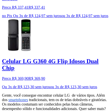
Preço R$ 337,41
R$
337
,
41
no Pix
Ou 3x de R$ 124,97 sem juros
ou
3
x de
R$ 124,97
sem juros
Celular LG G360 4G Flip Idosos Dual
Chip
Preço R$ 369,90
R$
369
,
90
Ou 3x de R$ 123,30 sem juros
ou
3
x de
R$ 123,30
sem juros
Gente, você consegue encontrar celular LG de vários tipos. Além
dos
smartphones
tradicionais, tem os de telas dobráveis e giratórias.
Os modelos costumam ser conhecidos pelas boas câmeras,
desempenho sólido e funcionalidades adicionais. Quer saber mais?