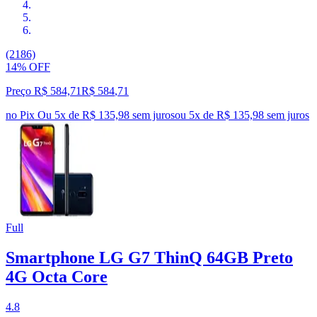
(2186)
14% OFF
Preço R$ 584,71
R$
584
,
71
no Pix
Ou 5x de R$ 135,98 sem juros
ou
5
x de
R$ 135,98
sem juros
Full
Smartphone LG G7 ThinQ 64GB Preto
4G Octa Core
4.8