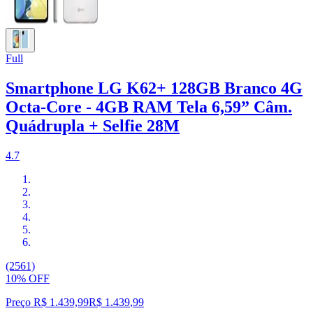
Full
Smartphone LG K62+ 128GB Branco 4G
Octa-Core - 4GB RAM Tela 6,59” Câm.
Quádrupla + Selfie 28M
4.7
(2561)
10% OFF
Preço R$ 1.439,99
R$
1.439
,
99