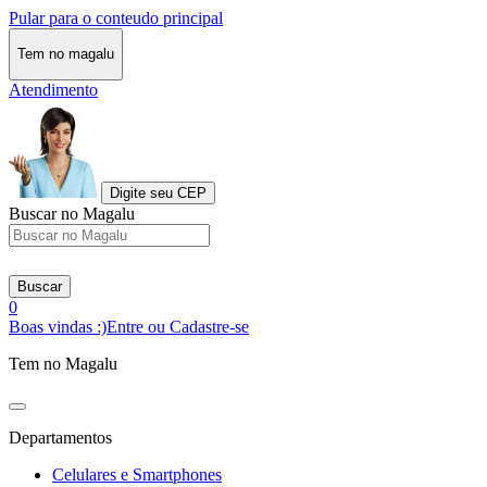
Pular para o conteudo principal
Tem no magalu
Atendimento
Digite seu CEP
Buscar no Magalu
Buscar
0
Boas vindas :)
Entre ou Cadastre-se
Tem no Magalu
Departamentos
Celulares e Smartphones