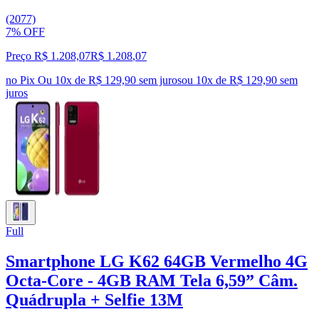
(2077)
7% OFF
Preço R$ 1.208,07
R$
1.208
,
07
no Pix
Ou 10x de R$ 129,90 sem juros
ou
10
x de
R$ 129,90
sem
juros
Full
Smartphone LG K62 64GB Vermelho 4G
Octa-Core - 4GB RAM Tela 6,59” Câm.
Quádrupla + Selfie 13M