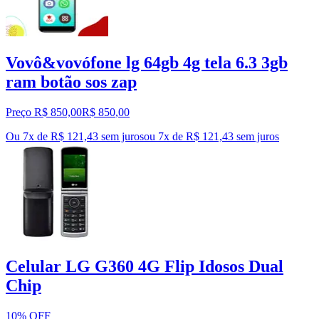
Vovô&vovófone lg 64gb 4g tela 6.3 3gb
ram botão sos zap
Preço R$ 850,00
R$
850
,
00
Ou 7x de R$ 121,43 sem juros
ou
7
x de
R$ 121,43
sem juros
Celular LG G360 4G Flip Idosos Dual
Chip
10% OFF