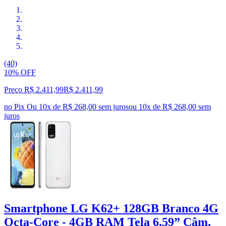
(40)
10% OFF
Preço R$ 2.411,99
R$
2.411
,
99
no Pix
Ou 10x de R$ 268,00 sem juros
ou
10
x de
R$ 268,00
sem
juros
Smartphone LG K62+ 128GB Branco 4G
Octa-Core - 4GB RAM Tela 6,59” Câm.