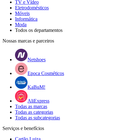
TV e Vídeo
Eletrodomésticos
Móveis
Informática
Moda
Todos os departamentos
Nossas marcas e parceiros
Netshoes
Epoca Cosméticos
KaBuM!
AliExpress
Todas as marcas
Todas as categorias
Todas as subcategorias
Serviços e benefícios
Cartão Luiza