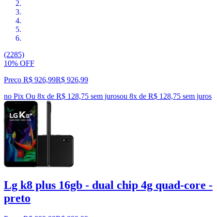
(2285)
10% OFF
Preço R$ 926,99
R$
926
,
99
no Pix
Ou 8x de R$ 128,75 sem juros
ou
8
x de
R$ 128,75
sem juros
Lg k8 plus 16gb - dual chip 4g quad-core -
preto