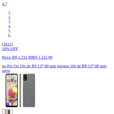
4.7
(2612)
10% OFF
Preço R$ 1.232,99
R$
1.232
,
99
no Pix
Ou 10x de R$ 137,00 sem juros
ou
10
x de
R$ 137,00
sem
juros