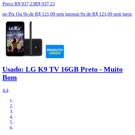
Preço R$ 937,23
R$
937
,
23
no Pix
Ou 9x de R$ 121,09 sem juros
ou
9
x de
R$ 121,09
sem juros
Usado: LG K9 TV 16GB Preto - Muito
Bom
4.4