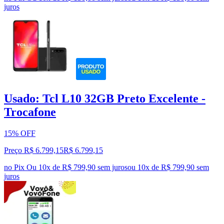
juros
Usado: Tcl L10 32GB Preto Excelente -
Trocafone
15% OFF
Preço R$ 6.799,15
R$
6.799
,
15
no Pix
Ou 10x de R$ 799,90 sem juros
ou
10
x de
R$ 799,90
sem
juros