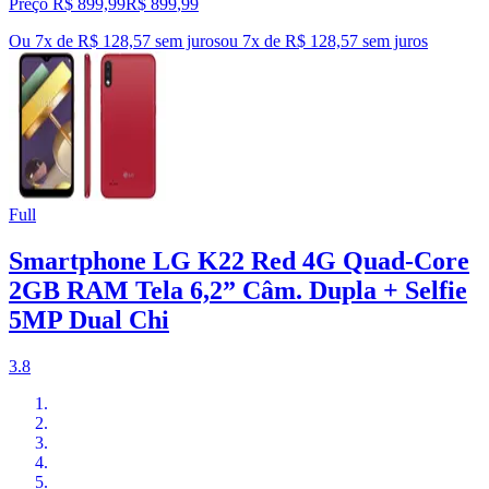
Preço R$ 899,99
R$
899
,
99
Ou 7x de R$ 128,57 sem juros
ou
7
x de
R$ 128,57
sem juros
Full
Smartphone LG K22 Red 4G Quad-Core
2GB RAM Tela 6,2” Câm. Dupla + Selfie
5MP Dual Chi
3.8