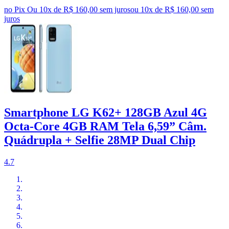
no Pix
Ou 10x de R$ 160,00 sem juros
ou
10
x de
R$ 160,00
sem
juros
Smartphone LG K62+ 128GB Azul 4G
Octa-Core 4GB RAM Tela 6,59” Câm.
Quádrupla + Selfie 28MP Dual Chip
4.7