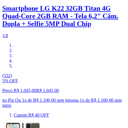
Smartphone LG K22 32GB Titan 4G
Quad-Core 2GB RAM - Tela 6,2" Câm.
Dupla + Selfie 5MP Dual Chip
3.8
(532)
5% OFF
Preço R$ 1.045,00
R$
1.045
,
00
no Pix
Ou 1x de R$ 1.100,00 sem juros
ou
1
x de
R$ 1.100,00
sem
juros
Cupom R$ 40 OFF