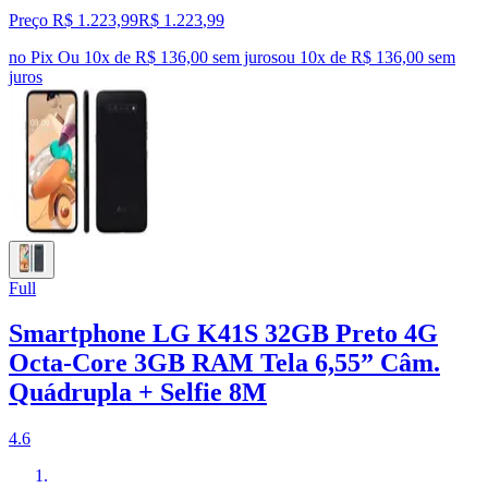
Preço R$ 1.223,99
R$
1.223
,
99
no Pix
Ou 10x de R$ 136,00 sem juros
ou
10
x de
R$ 136,00
sem
juros
Full
Smartphone LG K41S 32GB Preto 4G
Octa-Core 3GB RAM Tela 6,55” Câm.
Quádrupla + Selfie 8M
4.6