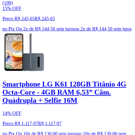
(199)
15% OFF
Preço R$ 245,65
R$
245
,
65
no Pix
Ou 2x de R$ 144,50 sem juros
ou
2
x de
R$ 144,50
sem juros
Smartphone LG K61 128GB Titânio 4G
Octa-Core - 4GB RAM 6,53” Câm.
Quádrupla + Selfie 16M
14% OFF
Preço R$ 1.117,97
R$
1.117
,
97
no Pix
Ou 10x de R$ 130,00 sem juros
ou
10
x de
R$ 130,00
sem