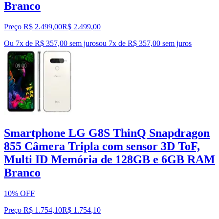
Branco
Preço R$ 2.499,00
R$
2.499
,
00
Ou 7x de R$ 357,00 sem juros
ou
7
x de
R$ 357,00
sem juros
Smartphone LG G8S ThinQ Snapdragon
855 Câmera Tripla com sensor 3D ToF,
Multi ID Memória de 128GB e 6GB RAM
Branco
10% OFF
Preço R$ 1.754,10
R$
1.754
,
10