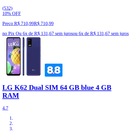
(532)
10% OFF
Preço R$ 710,99
R$
710
,
99
no Pix
Ou 6x de R$ 131,67 sem juros
ou
6
x de
R$ 131,67
sem juros
LG K62 Dual SIM 64 GB blue 4 GB
RAM
4.7