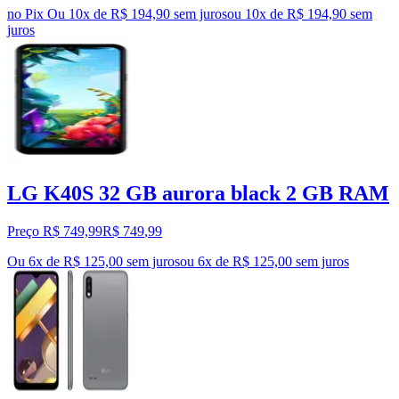
no Pix
Ou 10x de R$ 194,90 sem juros
ou
10
x de
R$ 194,90
sem
juros
LG K40S 32 GB aurora black 2 GB RAM
Preço R$ 749,99
R$
749
,
99
Ou 6x de R$ 125,00 sem juros
ou
6
x de
R$ 125,00
sem juros