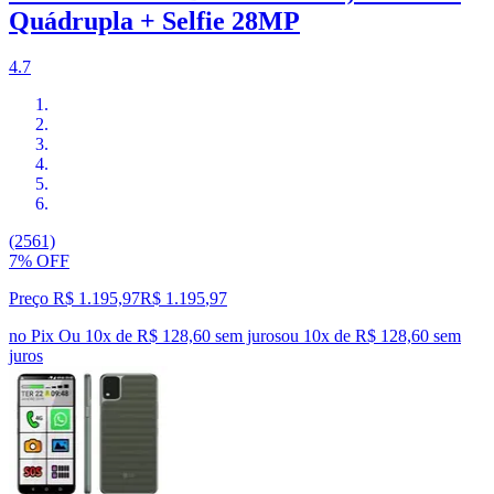
Quádrupla + Selfie 28MP
4.7
(2561)
7% OFF
Preço R$ 1.195,97
R$
1.195
,
97
no Pix
Ou 10x de R$ 128,60 sem juros
ou
10
x de
R$ 128,60
sem
juros