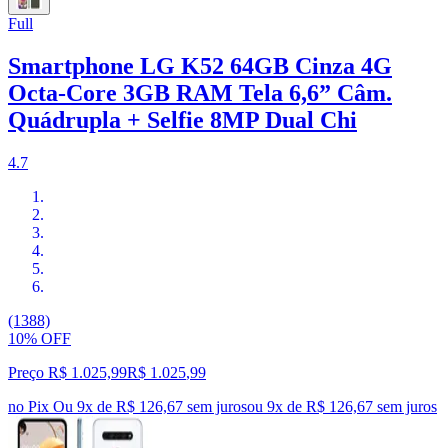
Full
Smartphone LG K52 64GB Cinza 4G
Octa-Core 3GB RAM Tela 6,6” Câm.
Quádrupla + Selfie 8MP Dual Chi
4.7
(1388)
10% OFF
Preço R$ 1.025,99
R$
1.025
,
99
no Pix
Ou 9x de R$ 126,67 sem juros
ou
9
x de
R$ 126,67
sem juros