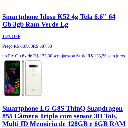
Smartphone Idoso K52 4g Tela 6.6'' 64
Gb 3gb Ram Verde Lg
14% OFF
Preço R$ 687,83
R$
687
,
83
no Pix
Ou 6x de R$ 133,30 sem juros
ou
6
x de
R$ 133,30
sem juros
Smartphone LG G8S ThinQ Snapdragon
855 Câmera Tripla com sensor 3D ToF,
Multi ID Memória de 128GB e 6GB RAM